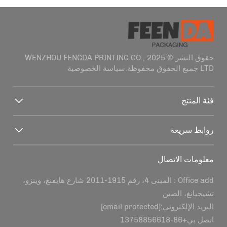
حقوق النشر © 2025 WENZHOU FENGDA PRINTING CO.,
سياسة الخصوصية
تج
ريعة
 الاتصال
Office add : المبنى 4، رقم 1915-2011 شارع هايفنغ، وينزو،
غ، الصين
إلكتروني:
[email protected]
+86-13758856618