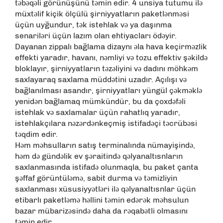
təbəqəli görünüşünü təmin edir. 4 unsiya tutumu ilə
müxtəlif kiçik ölçülü şirniyyatların paketlənməsi
üçün uyğundur, tək istehlak və ya daşınma
senariləri üçün lazım olan ehtiyacları ödəyir.
Dayanan zippalı bağlama dizaynı əla hava keçirməzlik
effekti yaradır, havanı, nəmliyi və tozu effektiv şəkildə
bloklayır, şirniyyatların təzəliyini və dadını möhkəm
saxlayaraq saxlama müddətini uzadır. Açılışı və
bağlanılması asandır, şirniyyatları yüngül çəkməklə
yenidən bağlamaq mümkündür, bu da çoxdəfəli
istehlak və saxlamalar üçün rahatlıq yaradır,
istehlakçılara nəzərdənkeçmiş istifadəçi təcrübəsi
təqdim edir.
Həm məhsulların satış terminalında nümayişində,
həm də gündəlik ev şəraitində qəlyanaltısnların
saxlanmasında istifadə olunmaqla, bu paket çanta
şəffaf görüntüləmə, sabit durma və təmizliyin
saxlanması xüsusiyyətləri ilə qəlyanaltısnlar üçün
etibarlı paketləmə həllini təmin edərək məhsulun
bazar mübarizəsində daha da rəqabətli olmasını
təmin edir.