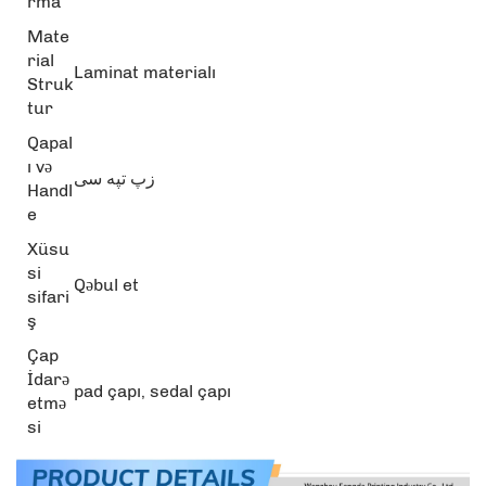
rma
Mate
rial
Laminat materialı
Struk
tur
Qapal
ı və
زپ تپه سی
Handl
e
Xüsu
si
Qəbul et
sifari
ş
Çap
İdarə
pad çapı, sedal çapı
etmə
si