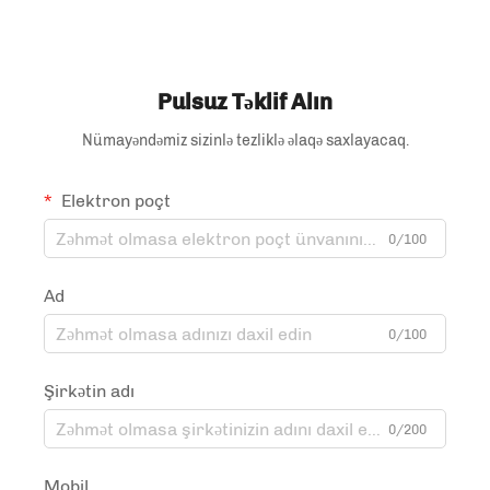
zippallı nəmlikdən qoruma
Pulsuz Təklif Alın
Nümayəndəmiz sizinlə tezliklə əlaqə saxlayacaq.
Elektron poçt
0/100
Ad
0/100
Şirkətin adı
0/200
Mobil