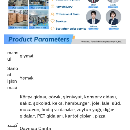
məhs
qiymət
ul
Sano
at
Yemək
işlən
məsi
Körpə qidası, çörək, şirniyyat, konserv qidası,
sakız, şokolad, keks, hamburger, jöle, lale, süd,
makaron, fındıq və dənələr, zeytun yağı, digər
qidalar, PET qidaları, kartof çipləri, pizza,
کیسه
Qaymaq Çanta