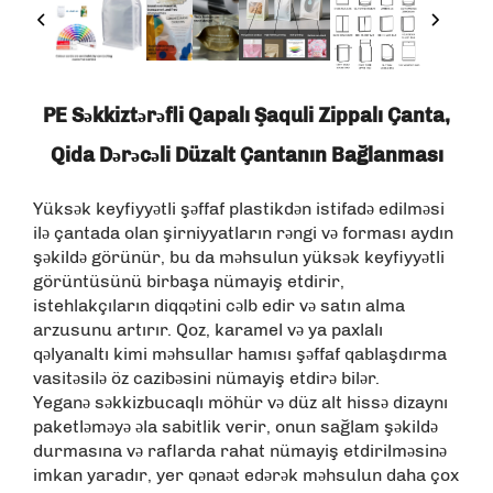
PE Səkkiztərəfli Qapalı Şaquli Zippalı Çanta,
Qida Dərəcəli Düzalt Çantanın Bağlanması
Yüksək keyfiyyətli şəffaf plastikdən istifadə edilməsi
ilə çantada olan şirniyyatların rəngi və forması aydın
şəkildə görünür, bu da məhsulun yüksək keyfiyyətli
görüntüsünü birbaşa nümayiş etdirir,
istehlakçıların diqqətini cəlb edir və satın alma
arzusunu artırır. Qoz, karamel və ya paxlalı
qəlyanaltı kimi məhsullar hamısı şəffaf qablaşdırma
vasitəsilə öz cazibəsini nümayiş etdirə bilər.
Yeganə səkkizbucaqlı möhür və düz alt hissə dizaynı
paketləməyə əla sabitlik verir, onun sağlam şəkildə
durmasına və raflarda rahat nümayiş etdirilməsinə
imkan yaradır, yer qənaət edərək məhsulun daha çox