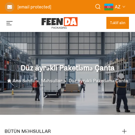
AZ
[email protected]
Təklif alın
Düz äyrəkli Paketləmə Çanta
Ana Səhifə
>
Məhsullar
>
Düz äyrəkli Paketləmə Çanta
BÜTÜN MƏHSULLAR