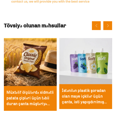
Tövsiyə olunan məhsullar
İstənilən plastik şoradan
Müxtəlif ölçülərdə xidmətli
olan maye içkilər üçün
patata çipləri üçün təbii
çanta, isti yapışdırılmış
duran çanta müştəriyə
maye içki şirə çantası, süd
uyğunlaşdırılmış CPP
üçün istifadə olunur
plastik snek ambalajı