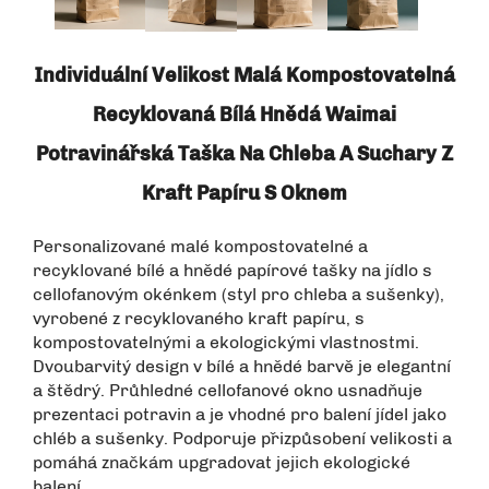
Individuální Velikost Malá Kompostovatelná
Recyklovaná Bílá Hnědá Waimai
Potravinářská Taška Na Chleba A Suchary Z
Kraft Papíru S Oknem
Personalizované malé kompostovatelné a
recyklované bílé a hnědé papírové tašky na jídlo s
cellofanovým okénkem (styl pro chleba a sušenky),
vyrobené z recyklovaného kraft papíru, s
kompostovatelnými a ekologickými vlastnostmi.
Dvoubarvitý design v bílé a hnědé barvě je elegantní
a štědrý. Průhledné cellofanové okno usnadňuje
prezentaci potravin a je vhodné pro balení jídel jako
chléb a sušenky. Podporuje přizpůsobení velikosti a
pomáhá značkám upgradovat jejich ekologické
balení.