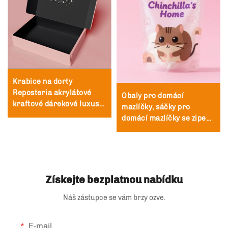
Krabice na dorty
Reposteria akrylátové
Obaly pro domácí
kraftové dárekové luxusní
mazlíčky, sáčky pro
svatební dárek krabice
domácí mazlíčky se zipem,
taška hodinky tištěná
1 kg, 2 kg, plastové stojaté
stuhou dárek krabice se
čtvercové osmiboké sáčky
stuhami na balení
pro obalování potravin
pro zvířata
Získejte bezplatnou nabídku
Náš zástupce se vám brzy ozve.
E-mail