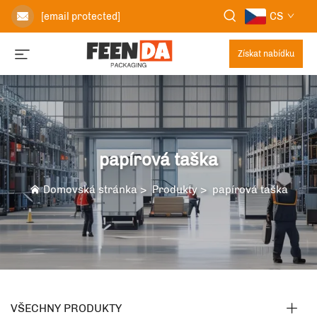
CS
[email protected]
Získat nabídku
papírová taška
Domovská stránka
>
Produkty
>
papírová taška
VŠECHNY PRODUKTY