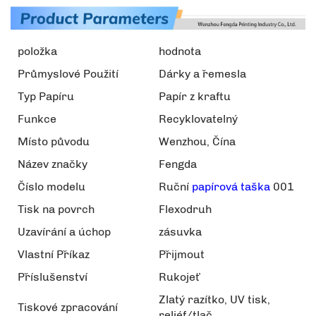
položka
hodnota
Průmyslové Použití
Dárky a řemesla
Typ Papíru
Papír z kraftu
Funkce
Recyklovatelný
Místo původu
Wenzhou, Čína
Název značky
Fengda
Číslo modelu
Ruční
papírová taška
001
Tisk na povrch
Flexodruh
Uzavírání a úchop
zásuvka
Vlastní Příkaz
Přijmout
Příslušenství
Rukojeť
Zlatý razítko, UV tisk,
Tiskové zpracování
reliéf/tlač