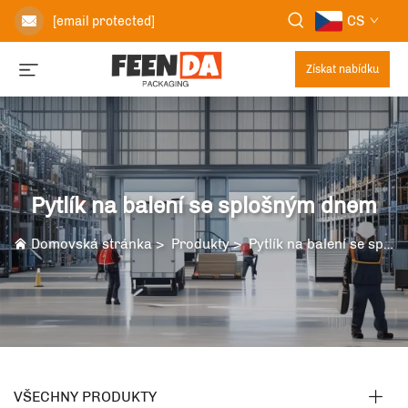
CS
[email protected]
Získat nabídku
Pytlík na balení se splošným dnem
Domovská stránka
>
Produkty
>
Pytlík na balení se splošným dnem
VŠECHNY PRODUKTY