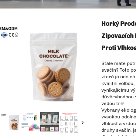
Horký Prode
Zipovacích 
Proti Vlhkos
Stále máte potí
svačin? Toto po
které je odolné
kvalitní volbou
vynikajícímu v
důvěryhodnou v
vedou trh!
Vybraný ekologi
vysokou odolnost
vlhkost a vzdu
druhy svačin, 