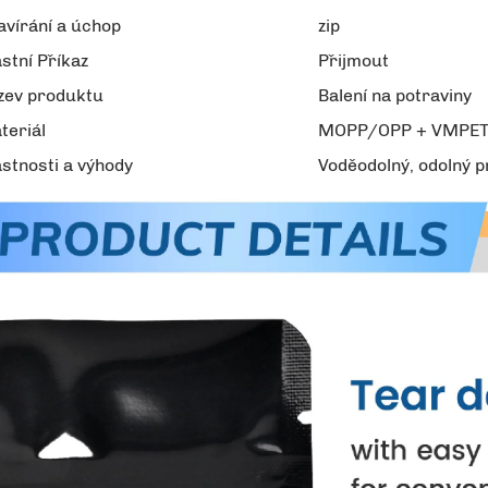
avírání a úchop
zip
astní Příkaz
Přijmout
zev produktu
Balení na potraviny
teriál
MOPP/OPP + VMPET
astnosti a výhody
Voděodolný, odolný p