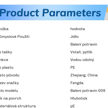
ložka
hodnota
ůmyslové Použití
Jídlo
Balení potravin
p tašky
Vstaň, pytlík.
nkce
Vodou odolný
p plastu
PE
sto původu
Zhejiang, China
zev značky
Fengda
slo modelu
Balení potravin 009
sk na povrch
Hlubotisk
teriálová struktura
pE