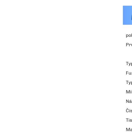
po
Pr
Ty
Fu
Ty
Mí
Ná
Čí
Ti
Ma