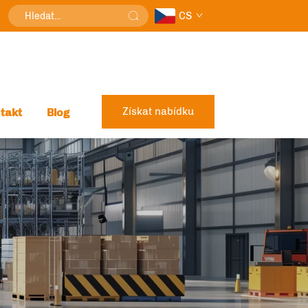
CS
Získat nabídku
takt
Blog