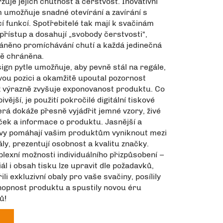
uje jejich chutnost a čerstvost. Inovativní
 umožňuje snadné otevírání a zavírání s
icí funkcí. Spotřebitelé tak mají k svačinám
přístup a dosahují „svobody čerstvosti“,
ráněno promíchávání chutí a každá jedinečná
ně chráněna.
gn pytle umožňuje, aby pevně stál na regále,
vou pozici a okamžitě upoutal pozornost
ž výrazně zvyšuje exponovanost produktu. Co
ivější, je použití pokročilé digitální tiskové
erá dokáže přesně vyjádřit jemné vzory, živé
ček a informace o produktu. Jasnější a
arvy pomáhají vašim produktům vyniknout mezi
ály, prezentují osobnost a kvalitu značky.
lexní možnosti individuálního přizpůsobení –
iál i obsah tisku lze upravit dle požadavků,
li exkluzivní obaly pro vaše svačiny, posílily
pnost produktu a spustily novou éru
ů!