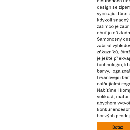
dlouhodobě udrž
design se zipem
vynikající těsn
kdykoli snadný 
zatímco je zab
chuť je důklad
Samonosný desi
zabíral výhledo
zákazníků, čím
je ještě překvap
technologie, kt
barvy, loga zna
trvanlivější b
oslňujícími reg
Nabízíme i komp
velikost, mater
abychom vytvoři
konkurencescho
horkých prodej
Dotaz