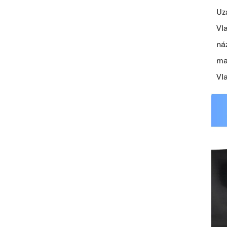
Uz
Vl
ná
ma
Vl