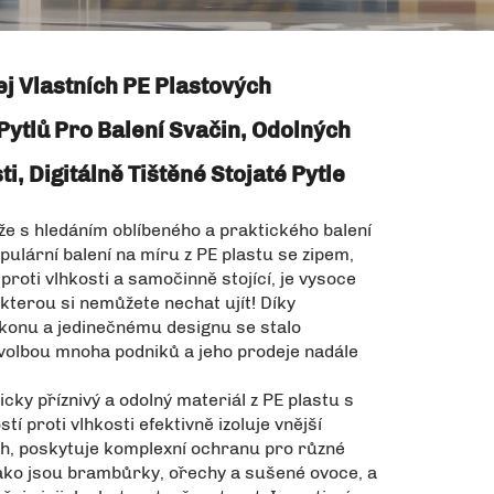
j Vlastních PE Plastových
Pytlů Pro Balení Svačin, Odolných
ti, Digitálně Tištěné Stojaté Pytle
že s hledáním oblíbeného a praktického balení
pulární balení na míru z PE plastu se zipem,
 proti vlhkosti a samočinně stojící, je vysoce
, kterou si nemůžete nechat ujít! Díky
ýkonu a jedinečnému designu se stalo
olbou mnoha podniků a jeho prodeje nadále
cky příznivý a odolný materiál z PE plastu s
í proti vlhkosti efektivně izoluje vnější
ch, poskytuje komplexní ochranu pro různé
jako jsou brambůrky, ořechy a sušené ovoce, a