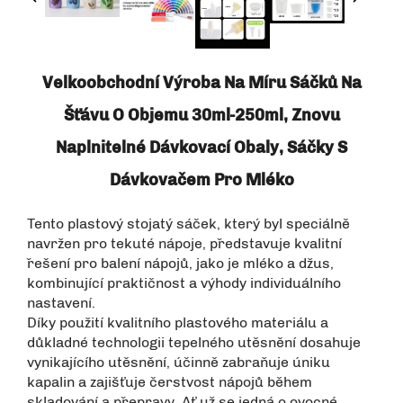
Velkoobchodní Výroba Na Míru Sáčků Na
Šťávu O Objemu 30ml-250ml, Znovu
Naplnitelné Dávkovací Obaly, Sáčky S
Dávkovačem Pro Mléko
Tento plastový stojatý sáček, který byl speciálně
navržen pro tekuté nápoje, představuje kvalitní
řešení pro balení nápojů, jako je mléko a džus,
kombinující praktičnost a výhody individuálního
nastavení.
Díky použití kvalitního plastového materiálu a
důkladné technologii tepelného utěsnění dosahuje
vynikajícího utěsnění, účinně zabraňuje úniku
kapalin a zajišťuje čerstvost nápojů během
skladování a přepravy. Ať už se jedná o ovocné