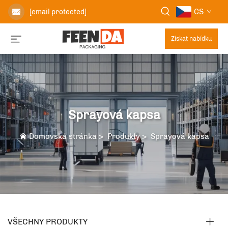
CS
[email protected]
Získat nabídku
Sprayová kapsa
Domovská stránka
>
Produkty
>
Sprayová kapsa
VŠECHNY PRODUKTY