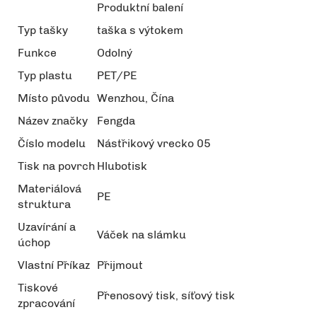
Produktní balení
Typ tašky
taška s výtokem
Funkce
Odolný
Typ plastu
PET/PE
Místo původu
Wenzhou, Čína
Název značky
Fengda
Číslo modelu
Nástřikový vrecko 05
Tisk na povrch
Hlubotisk
Materiálová
PE
struktura
Uzavírání a
Váček na slámku
úchop
Vlastní Příkaz
Přijmout
Tiskové
Přenosový tisk, síťový tisk
zpracování