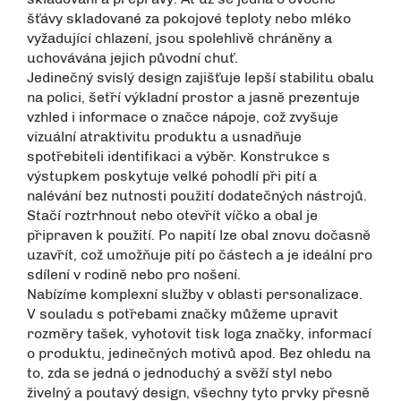
šťávy skladované za pokojové teploty nebo mléko
vyžadující chlazení, jsou spolehlivě chráněny a
uchovávána jejich původní chuť.
Jedinečný svislý design zajišťuje lepší stabilitu obalu
na polici, šetří výkladní prostor a jasně prezentuje
vzhled i informace o značce nápoje, což zvyšuje
vizuální atraktivitu produktu a usnadňuje
spotřebiteli identifikaci a výběr. Konstrukce s
výstupkem poskytuje velké pohodlí při pití a
nalévání bez nutnosti použití dodatečných nástrojů.
Stačí roztrhnout nebo otevřít víčko a obal je
připraven k použití. Po napití lze obal znovu dočasně
uzavřít, což umožňuje pití po částech a je ideální pro
sdílení v rodině nebo pro nošení.
Nabízíme komplexní služby v oblasti personalizace.
V souladu s potřebami značky můžeme upravit
rozměry tašek, vyhotovit tisk loga značky, informací
o produktu, jedinečných motivů apod. Bez ohledu na
to, zda se jedná o jednoduchý a svěží styl nebo
živelný a poutavý design, všechny tyto prvky přesně