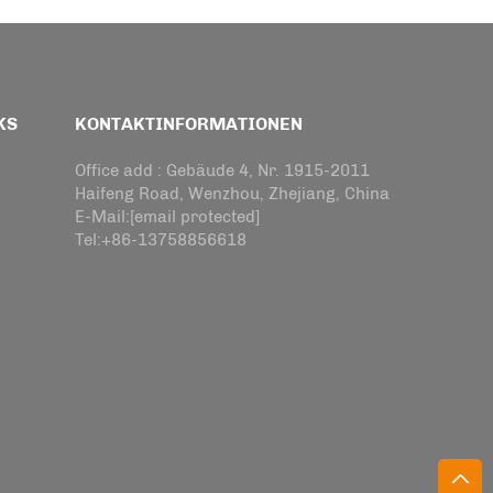
KS
KONTAKTINFORMATIONEN
Office add : Gebäude 4, Nr. 1915-2011
Haifeng Road, Wenzhou, Zhejiang, China
E-Mail:
[email protected]
Tel:
+86-13758856618