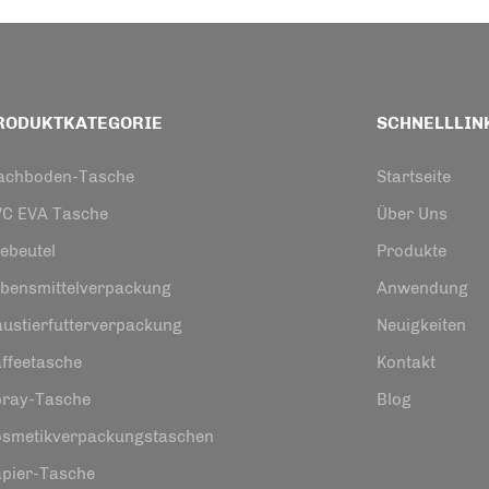
RODUKTKATEGORIE
SCHNELLLIN
lachboden-Tasche
Startseite
VC EVA Tasche
Über Uns
ebeutel
Produkte
bensmittelverpackung
Anwendung
ustierfutterverpackung
Neuigkeiten
ffeetasche
Kontakt
pray-Tasche
Blog
osmetikverpackungstaschen
pier-Tasche