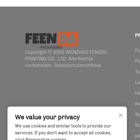
P
F
Copyright © 2025 WENZHOU FENGDA
PRINTING CO., LTD. Alle Rechte
P
vorbehalten.
Datenschutzrichtlinie
Te
Le
Ha
Ka
S
We value your privacy
K
We use cookies and similar tools to provide our
services. If you don't want to accept all cookies,
pa
click Personalize cookies.