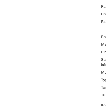
Pa
Om
Pa
Br
Ma
Pi
Su
kä
Mu
Tyy
Ta
Tu
Ko