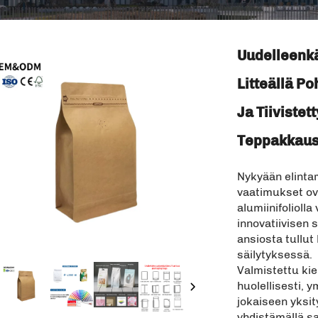
Uudelleenkä
Litteällä Po
Ja Tiiviste
Teppakkausv
Nykyään elinta
vaatimukset ov
alumiinifolioll
innovatiivisen 
ansiosta tullut
säilytyksessä.
Valmistettu kie
huolellisesti, 
jokaiseen yksit
yhdistämällä sa