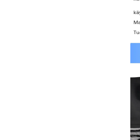
kä
Ma
Tu