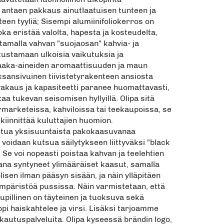
, antaen pakkaus ainutlaatuisen tunteen ja
een tyyliä; Sisempi alumiinifoliokerros on
oka eristää valolta, hapesta ja kosteudelta,
tamalla vahvan "suojaosan" kahvia- ja
stustamaan ulkoisia vaikutuksia ja
aaka-aineiden aromaattisuuden ja maun
ksansivuinen tiivistetyrakenteen ansiosta
akaus ja kapasiteetti paranee huomattavasti,
aa tukevan seisomisen hyllyillä. Olipa sitä
rmarketeissa, kahviloissa tai teekaupoissa, se
 kiinnittää kuluttajien huomion.
ltua yksisuuntaista pakokaasuvanaa
voidaan kutsua säilytykseen liittyväksi "black
. Se voi nopeasti poistaa kahvan ja teelehtien
ana syntyneet ylimääräiset kaasut, samalla
isen ilman pääsyn sisään, ja näin ylläpitäen
ympäristöä pussissa. Näin varmistetaan, että
upillinen on täyteinen ja tuoksuva sekä
pi haiskahtelee ja virsi. Lisäksi tarjoamme
kautuspalveluita. Olipa kyseessä brändin logo,