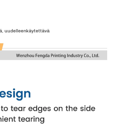
e
ä, uudelleenkäytettävä