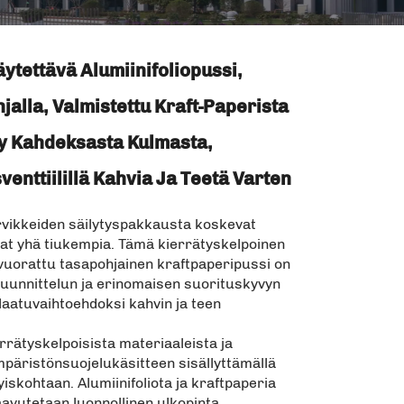
ytettävä Alumiinifoliopussi,
hjalla, Valmistettu Kraft-Paperista
tty Kahdeksasta Kulmasta,
enttiilillä Kahvia Ja Teetä Varten
rvikkeiden säilytyspakkausta koskevat
at yhä tiukempia. Tämä kierrätyskelpoinen
a vuorattu tasapohjainen kraftpaperipussi on
suunnittelun ja erinomaisen suorituskyvyn
 laatuvaihtoehdoksi kahvin ja teen
rrätyskelpoisista materiaaleista ja
ympäristönsuojelukäsitteen sisällyttämällä
yiskohtaan. Alumiinifoliota ja kraftpaperia
avutetaan luonnollinen ulkopinta