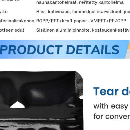
nauhakantohelmat, rei'itetty kantohelma
yttö
Riisi, kahvinapit, lemmikkielintarvikkeet, jn
teriaalirakenne
BOPP/PET+kraft paperi+VMPET+PE/CPP
otteen edut
Sisäinen alumiinipinnoite, kosteudenkestäv