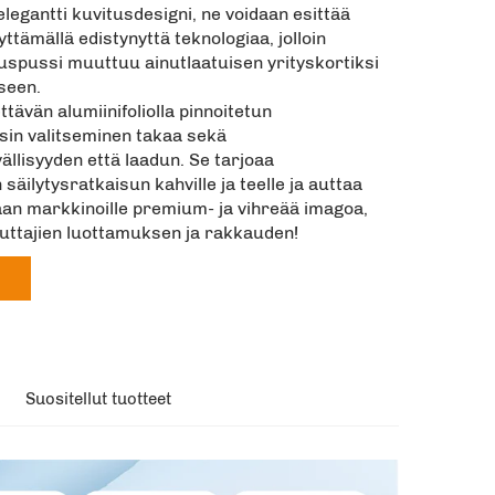
 elegantti kuvitusdesigni, ne voidaan esittää
yttämällä edistynyttä teknologiaa, jolloin
uspussi muuttuu ainutlaatuisen yrityskortiksi
seen.
tävän alumiinifoliolla pinnoitetun
sin valitseminen takaa sekä
llisyyden että laadun. Se tarjoaa
äilytysratkaisun kahville ja teelle ja auttaa
an markkinoille premium- ja vihreää imagoa,
luttajien luottamuksen ja rakkauden!
Suositellut tuotteet