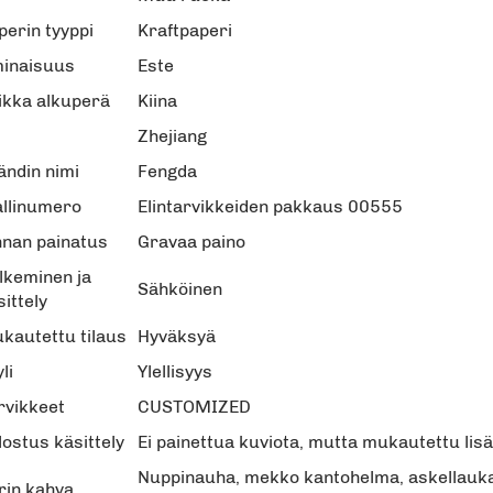
perin tyyppi
Kraftpaperi
inaisuus
Este
ikka alkuperä
Kiina
Zhejiang
ändin nimi
Fengda
llinumero
Elintarvikkeiden pakkaus 00555
nnan painatus
Gravaa paino
lkeminen ja
Sähköinen
sittely
kautettu tilaus
Hyväksyä
li
Ylellisyys
rvikkeet
CUSTOMIZED
lostus käsittely
Ei painettua kuviota, mutta mukautettu lis
Nuppinauha, mekko kantohelma, askellaukaus
rin kahva