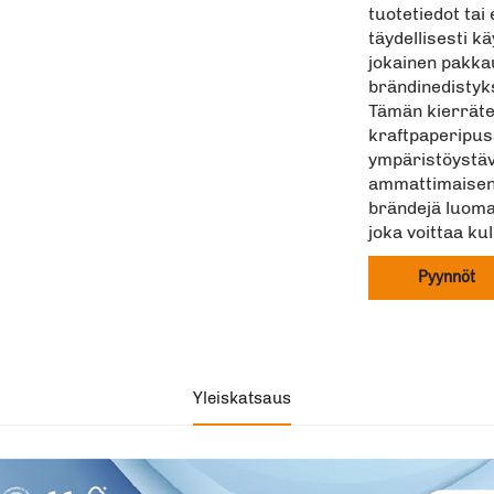
tuotetiedot tai
täydellisesti kä
jokainen pakka
brändinedistyk
Tämän kierrätet
kraftpaperipus
ympäristöystävä
ammattimaisen s
brändejä luoma
joka voittaa ku
Pyynnöt
Yleiskatsaus