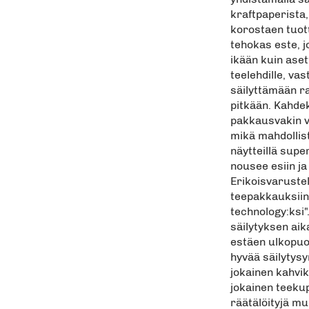
kraftpaperista
korostaen tuott
tehokas este, j
ikään kuin aset
teelehdille, va
säilyttämään r
pitkään. Kahde
pakkausvakin v
mikä mahdollist
näytteillä supe
nousee esiin ja
Erikoisvaruste
teepakkauksiin 
technology:ksi"
säilytyksen aik
estäen ulkopuol
hyvää säilytys
jokainen kahvik
jokainen teekup
räätälöityjä mu