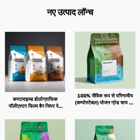
नए उत्पाद लॉन्च
100% जैविक रूप से परिणामीय
कस्टमाइज्ड होलोग्राफिक
(कम्पोस्टेबल) भोजन ग्रेड चाय और
पॉलीएस्टर फिल्म बैग जिपर पेट
गाय की छिलका स्टैंड-अप पाउंच,
प्लास्टिक भोजन बैग पैकेजिंग
कस्टमाइज़्ड जिपर स्क्वेयर बॉटम
प्रोटीन पाउडर बैग जिपर वाला
बैग