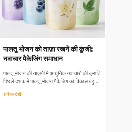
पालतू भोजन को ताज़ा रखने की कुंजी:
नवाचार पैकेजिंग समाधान
पुनर
स्थ
पालतू भोजन की ताज़गी में आधुनिक नवाचारों की क्रांति
पिछले दशक में पालतू भोजन पैकेजिंग का विकास बहुत
रासा
अधिक हुआ है, जिसमें ताज़गी और... को लेकर पालतू
लिए 
अधिक देखें
जानवरों के मालिकों की बढ़ती मांगों को पूरा करने के लिए
अनुक
नवाचार समाधान उभरे हैं
स्थाय
पर्या