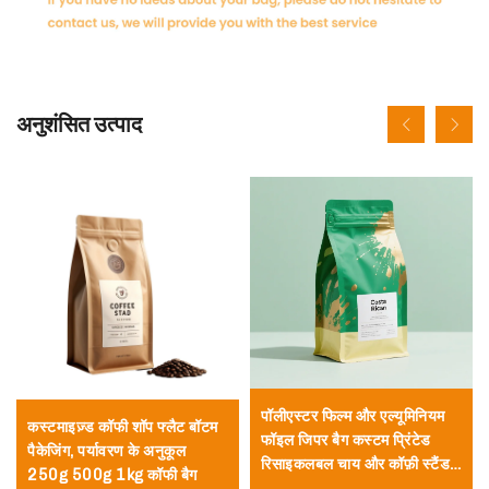
अनुशंसित उत्पाद
पॉलीएस्टर फिल्म और एल्यूमिनियम
कस्टमाइज़्ड कॉफी शॉप फ्लैट बॉटम
फॉइल जिपर बैग कस्टम प्रिंटेड
पैकेजिंग, पर्यावरण के अनुकूल
रिसाइकलबल चाय और कॉफ़ी स्टैंड
250g 500g 1kg कॉफी बैग
बैग वैल्व और जिपर के साथ