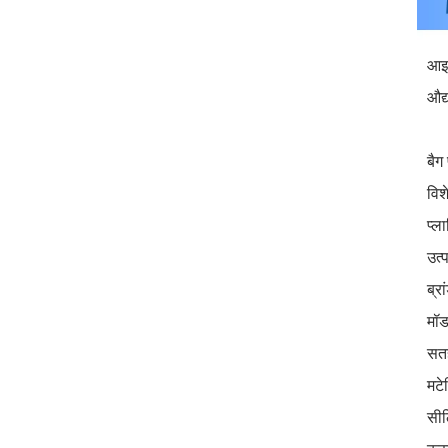
आइ
औद्
बैग
विश
प्ल
उत्
ब्र
मॉड
सतह
मटे
सील