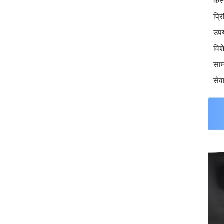
कस्
प्रि
उप
विश
साम
सेव