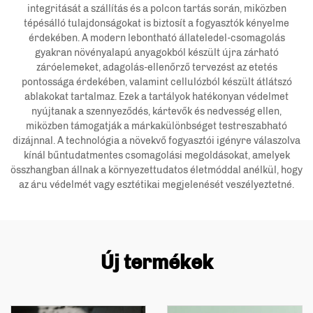
integritását a szállítás és a polcon tartás során, miközben
tépésálló tulajdonságokat is biztosít a fogyasztók kényelme
érdekében. A modern lebontható állateledel-csomagolás
gyakran növényalapú anyagokból készült újra zárható
záróelemeket, adagolás-ellenőrző tervezést az etetés
pontossága érdekében, valamint cellulózból készült átlátszó
ablakokat tartalmaz. Ezek a tartályok hatékonyan védelmet
nyújtanak a szennyeződés, kártevők és nedvesség ellen,
miközben támogatják a márkakülönbséget testreszabható
dizájnnal. A technológia a növekvő fogyasztói igényre válaszolva
kínál bűntudatmentes csomagolási megoldásokat, amelyek
összhangban állnak a környezettudatos életmóddal anélkül, hogy
az áru védelmét vagy esztétikai megjelenését veszélyeztetné.
Új termékek