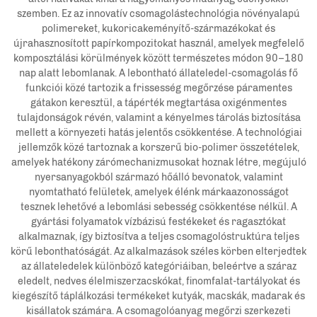
szemben. Ez az innovatív csomagolástechnológia növényalapú
polimereket, kukoricakeményítő-származékokat és
újrahasznosított papírkompozitokat használ, amelyek megfelelő
komposztálási körülmények között természetes módon 90–180
nap alatt lebomlanak. A lebontható állateledel-csomagolás fő
funkciói közé tartozik a frissesség megőrzése páramentes
gátakon keresztül, a tápérték megtartása oxigénmentes
tulajdonságok révén, valamint a kényelmes tárolás biztosítása
mellett a környezeti hatás jelentős csökkentése. A technológiai
jellemzők közé tartoznak a korszerű bio-polimer összetételek,
amelyek hatékony zárómechanizmusokat hoznak létre, megújuló
nyersanyagokból származó hőálló bevonatok, valamint
nyomtatható felületek, amelyek élénk márkaazonosságot
tesznek lehetővé a lebomlási sebesség csökkentése nélkül. A
gyártási folyamatok vízbázisú festékeket és ragasztókat
alkalmaznak, így biztosítva a teljes csomagolóstruktúra teljes
körű lebonthatóságát. Az alkalmazások széles körben elterjedtek
az állateledelek különböző kategóriáiban, beleértve a száraz
eledelt, nedves élelmiszerzacskókat, finomfalat-tartályokat és
kiegészítő táplálkozási termékeket kutyák, macskák, madarak és
kisállatok számára. A csomagolóanyag megőrzi szerkezeti