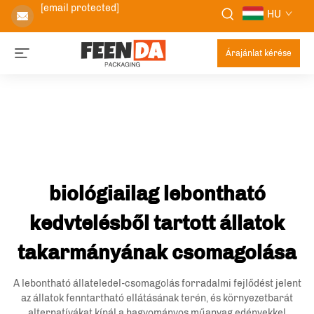
[email protected]
HU
Árajánlat kérése
biológiailag lebontható
kedvtelésből tartott állatok
takarmányának csomagolása
A lebontható állateledel-csomagolás forradalmi fejlődést jelent
az állatok fenntartható ellátásának terén, és környezetbarát
alternatívákat kínál a hagyományos műanyag edényekkel