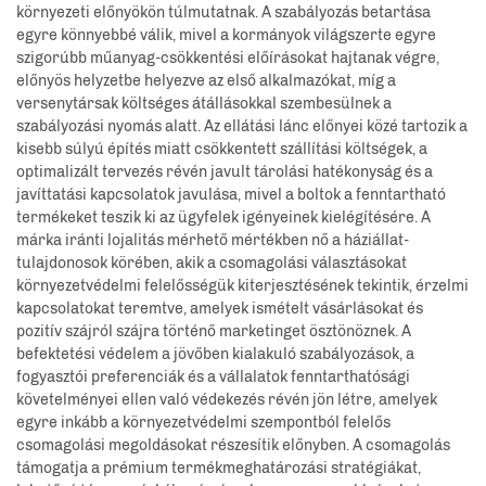
környezeti előnyökön túlmutatnak. A szabályozás betartása
egyre könnyebbé válik, mivel a kormányok világszerte egyre
szigorúbb műanyag-csökkentési előírásokat hajtanak végre,
előnyös helyzetbe helyezve az első alkalmazókat, míg a
versenytársak költséges átállásokkal szembesülnek a
szabályozási nyomás alatt. Az ellátási lánc előnyei közé tartozik a
kisebb súlyú építés miatt csökkentett szállítási költségek, a
optimalizált tervezés révén javult tárolási hatékonyság és a
javíttatási kapcsolatok javulása, mivel a boltok a fenntartható
termékeket teszik ki az ügyfelek igényeinek kielégítésére. A
márka iránti lojalitás mérhető mértékben nő a háziállat-
tulajdonosok körében, akik a csomagolási választásokat
környezetvédelmi felelősségük kiterjesztésének tekintik, érzelmi
kapcsolatokat teremtve, amelyek ismételt vásárlásokat és
pozitív szájról szájra történő marketinget ösztönöznek. A
befektetési védelem a jövőben kialakuló szabályozások, a
fogyasztói preferenciák és a vállalatok fenntarthatósági
követelményei ellen való védekezés révén jön létre, amelyek
egyre inkább a környezetvédelmi szempontból felelős
csomagolási megoldásokat részesítik előnyben. A csomagolás
támogatja a prémium termékmeghatározási stratégiákat,