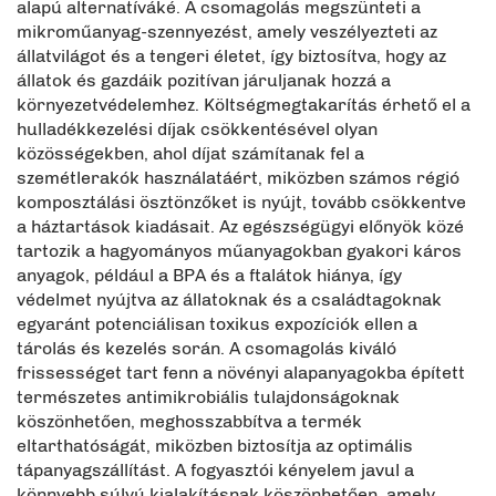
alapú alternatíváké. A csomagolás megszünteti a
mikroműanyag-szennyezést, amely veszélyezteti az
állatvilágot és a tengeri életet, így biztosítva, hogy az
állatok és gazdáik pozitívan járuljanak hozzá a
környezetvédelemhez. Költségmegtakarítás érhető el a
hulladékkezelési díjak csökkentésével olyan
közösségekben, ahol díjat számítanak fel a
szemétlerakók használatáért, miközben számos régió
komposztálási ösztönzőket is nyújt, tovább csökkentve
a háztartások kiadásait. Az egészségügyi előnyök közé
tartozik a hagyományos műanyagokban gyakori káros
anyagok, például a BPA és a ftalátok hiánya, így
védelmet nyújtva az állatoknak és a családtagoknak
egyaránt potenciálisan toxikus expozíciók ellen a
tárolás és kezelés során. A csomagolás kiváló
frissességet tart fenn a növényi alapanyagokba épített
természetes antimikrobiális tulajdonságoknak
köszönhetően, meghosszabbítva a termék
eltarthatóságát, miközben biztosítja az optimális
tápanyagszállítást. A fogyasztói kényelem javul a
könnyebb súlyú kialakításnak köszönhetően, amely