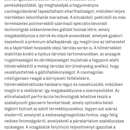
penészképződést, így meghaladják a hagyományos
csomagolásoknál tapasztalható eltarthatóságot, miközben teljes
mértékben lebonthatók maradnak. A kitozánból, pektinből és más
természetes polimerekből származó speciális bevonati
technológiák zökkenőmentes gátlást hoznak létre, amely
megakadályozza a zsírok és olajok avasodását, amelyek gyakori
összetevői a prémium állatkajáknak, így megőrizve az ízélvezetet
és a tápértéket hosszabb idejű tárolás során is. A hőmérséklet-
stabilitás kiváló a tipikus tárolási tartományokban, az anyagok
rugalmasságot és záróképességet mutatnak a fagypont alatti
hőmérséklettől a meleg tárolási körülményekig anélkül, hogy
veszélyeztetnék a gátlóhatékonyságot. A csomagolás
intelligensen reagál a környezeti feltételekre,
hőmérsékletváltozás hatására tágul és összehúzódik, miközben
megőrzi a védőzárat, így megakadályozva a szennyeződést. Az
előrehaladott perforációs technológiák lehetővé teszik a
szabályozott gázcsere fenntartását, amely optimális belső
légkört biztosít az adott terméktípusokhoz, legyen szó száraz
elederről, amelynél a nedvességmegelőzés fontos, vagy félig
nedves finomságokról, amelyeknél a páratartalom szabályozása
szükséges. A vizsgálatok felülmúló teljesítményt igazoltak a