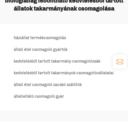
biológiailag lebontható kedvtelésből tartott
állatok takarmányának csomagolása
háziállat termékcsomagolás
állati étel csomagoló gyártók
kedvtelésből tartott takarmány csomagolózsák
kedvtelésből tartott takarmányok csomagolóvállalatai
állati étel csomagoló zacskó szállítók
állatiellátó csomagoló gyár