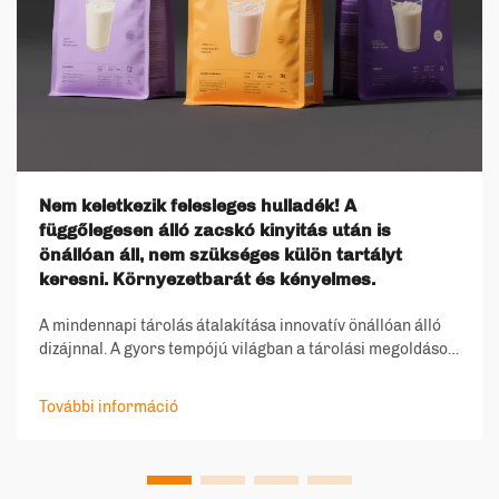
Nem keletkezik felesleges hulladék! A
függőlegesen álló zacskó kinyitás után is
önállóan áll, nem szükséges külön tartályt
keresni. Környezetbarát és kényelmes.
A mindennapi tárolás átalakítása innovatív önállóan álló
dizájnnal. A gyors tempójú világban a tárolási megoldások
fejlődése figyelemre méltó fordulatot vett az önállóan álló
zacskók bevezetésével. Ezek az innovatív tartályok
További információ
tökéletes...