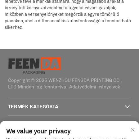
lehetővé téve a márkák számára, hogy a magasabb árakat a
bizonyított környezetvédelmi felügyelet révén igazolják,
miközben a versenyelőnyeket megőrzik a egyre tömörülő
piacokon, ahol a differenciálás kulcsfontosságú a fenntartható
sikerhez.
Copyright © 2025 WENZHOU FENGDA PRINTING CO.,
LTD Minden jog fenntartva.
Adatvédelmi irányelvek
TERMÉK KATEGÓRIA
GYORSLINKEK
We value your privacy