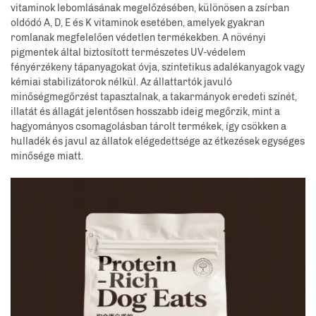
vitaminok lebomlásának megelőzésében, különösen a zsírban
oldódó A, D, E és K vitaminok esetében, amelyek gyakran
romlanak megfelelően védetlen termékekben. A növényi
pigmentek által biztosított természetes UV-védelem
fényérzékeny tápanyagokat óvja, szintetikus adalékanyagok vagy
kémiai stabilizátorok nélkül. Az állattartók javuló
minőségmegőrzést tapasztalnak, a takarmányok eredeti színét,
illatát és állagát jelentősen hosszabb ideig megőrzik, mint a
hagyományos csomagolásban tárolt termékek, így csökken a
hulladék és javul az állatok elégedettsége az étkezések egységes
minősége miatt.