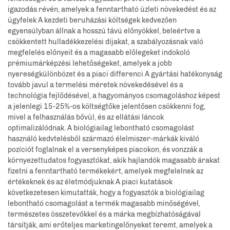
igazodás révén, amelyek a fenntartható üzleti növekedést és az
ügyfelek A kezdeti beruházási költségek kedvezően
egyensúlyban állnak a hosszú távú előnyökkel, beleértve a
csökkentett hulladékkezelési díjakat, a szabályozásnak való
megfelelés előnyeit és a magasabb előlegeket indokoló
prémiumárképzési lehetőségeket, amelyek a jobb
nyereségkülönbözet és a piaci differenci A gyártási hatékonyság
tovább javul a termelési méretek növekedésével és a
technológia fejlődésével, a hagyományos csomagoláshoz képest
a jelenlegi 15-25%-os költségtőke jelentősen csökkenni fog,
mivel a felhasználás bővül, és az ellátási láncok
optimalizálódnak. A biológiailag lebontható csomagolást
használó kedvtelésből származó élelmiszer-márkák kiváló
pozíciót foglalnak el a versenyképes piacokon, és vonzzák a
környezettudatos fogyasztókat, akik hajlandók magasabb árakat
fizetni a fenntartható termékekért, amelyek megfelelnek az
értékeknek és az életmódjuknak A piaci kutatások
következetesen kimutatták, hogy a fogyasztók a biológiailag
lebontható csomagolást a termék magasabb minőségével,
természetes összetevőkkel és a márka megbízhatóságával
társítják, ami erőteljes marketingelőnyeket teremt, amelyek a