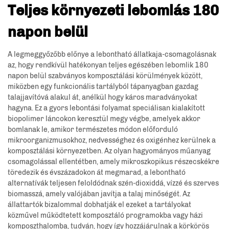
Teljes környezeti lebomlás 180
napon belül
A legmeggyőzőbb előnye a lebontható állatkaja-csomagolásnak
az, hogy rendkívül hatékonyan teljes egészében lebomlik 180
napon belül szabványos komposztálási körülmények között,
miközben egy funkcionális tartályból tápanyagban gazdag
talajjavítóvá alakul át, anélkül hogy káros maradványokat
hagyna. Ez a gyors lebontási folyamat speciálisan kialakított
biopolimer láncokon keresztül megy végbe, amelyek akkor
bomlanak le, amikor természetes módon előforduló
mikroorganizmusokhoz, nedvességhez és oxigénhez kerülnek a
komposztálási környezetben. Az olyan hagyományos műanyag
csomagolással ellentétben, amely mikroszkopikus részecskékre
töredezik és évszázadokon át megmarad, a lebontható
alternatívák teljesen feloldódnak szén-dioxiddá, vízzé és szerves
biomasszá, amely valójában javítja a talaj minőségét. Az
állattartók bizalommal dobhatják el ezeket a tartályokat
közművel működtetett komposztáló programokba vagy házi
komposzthalomba, tudván, hogy így hozzájárulnak a körkörös