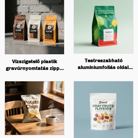
Testreszabható
Vízszigetelő plastik
alumíniumfoliás oldali
gravúrnyomtatás zippel
csuklós lemeztéllyel
álló zsakkal, kávé, diók,
tárcsával és zsírból
eskürtételek, hús,
készített értékcsöves
cukorka por, élelmiszer-
kávébab-bélyegző
csomagolás
minőségű kávézsebek