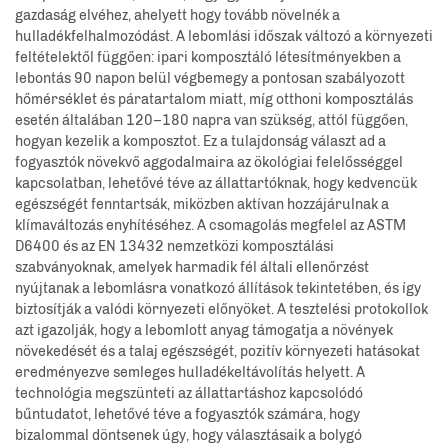
gazdaság elvéhez, ahelyett hogy tovább növelnék a
hulladékfelhalmozódást. A lebomlási időszak változó a környezeti
feltételektől függően: ipari komposztáló létesítményekben a
lebontás 90 napon belül végbemegy a pontosan szabályozott
hőmérséklet és páratartalom miatt, míg otthoni komposztálás
esetén általában 120–180 napra van szükség, attól függően,
hogyan kezelik a komposztot. Ez a tulajdonság választ ad a
fogyasztók növekvő aggodalmaira az ökológiai felelősséggel
kapcsolatban, lehetővé téve az állattartóknak, hogy kedvencük
egészségét fenntartsák, miközben aktívan hozzájárulnak a
klímaváltozás enyhítéséhez. A csomagolás megfelel az ASTM
D6400 és az EN 13432 nemzetközi komposztálási
szabványoknak, amelyek harmadik fél általi ellenőrzést
nyújtanak a lebomlásra vonatkozó állítások tekintetében, és így
biztosítják a valódi környezeti előnyöket. A tesztelési protokollok
azt igazolják, hogy a lebomlott anyag támogatja a növények
növekedését és a talaj egészségét, pozitív környezeti hatásokat
eredményezve semleges hulladékeltávolítás helyett. A
technológia megszünteti az állattartáshoz kapcsolódó
bűntudatot, lehetővé téve a fogyasztók számára, hogy
bizalommal döntsenek úgy, hogy választásaik a bolygó