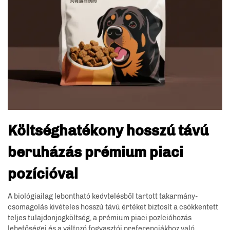
Költséghatékony hosszú távú
beruházás prémium piaci
pozícióval
A biológiailag lebontható kedvtelésből tartott takarmány-
csomagolás kivételes hosszú távú értéket biztosít a csökkentett
teljes tulajdonjogköltség, a prémium piaci pozícióhozás
lehetőségei és a változó fogyasztói preferenciákhoz való