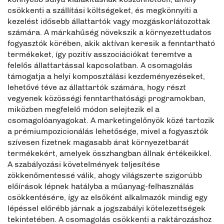
csökkenti a szállítási költségeket, és megkönnyíti a
kezelést idősebb állattartók vagy mozgáskorlátozottak
számára. A márkahűség növekszik a környezettudatos
fogyasztók körében, akik aktívan keresik a fenntartható
termékeket, így pozitív asszociációkat teremtve a
felelős állattartással kapcsolatban. A csomagolás
támogatja a helyi komposztálási kezdeményezéseket,
lehetővé téve az állattartók számára, hogy részt
vegyenek közösségi fenntarthatósági programokban,
miközben megfelelő módon selejtezik el a
csomagolóanyagokat. A marketingelőnyök közé tartozik
a prémiumpozicionálás lehetősége, mivel a fogyasztók
szívesen fizetnek magasabb árat környezetbarát
termékekért, amelyek összhangban állnak értékeikkel.
A szabályozási követelmények teljesítése
zökkenőmentessé válik, ahogy világszerte szigorúbb
előírások lépnek hatályba a műanyag-felhasználás
csökkentésére, így az elsőként alkalmazók mindig egy
lépéssel előrébb járnak a jogszabályi kötelezettségek
tekintetében. A csomagolás csökkenti a raktározáshoz