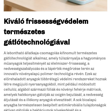
Kiváló frissességvédelem
természetes
gátlótechnológiával
A lebontható állatkaja-csomagolás kifinomult természetes
gátlótechnológiát alkalmaz, amely túlszárnyalja a hagyományos
műanyagok teljesítményét az élelmiszer-frissesség, a
nedvességszabályozás és a tápérték megőrzése terén az
innovatív növényalapú polimer-technológia révén. Ezek az
előrehaladott anyagok többrétegű védelmi rendszereket hoznak
létre megújuló nyersanyagokból, mint például módosított
cellulóz, algából származó fóliák és növényi fehérje mátrixok,
amelyek hatékonyan gátolják az oxigén bejutását, a nedvesség
átjutását és a illékony anyagok elvesztését. A sok bioalapú
anyagba természetesen beépített antimikrobiális tulajdonságok
aktívan gátolják a baktériumok növekedését és a