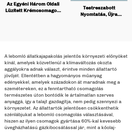
Az Egyéni Három Oldali
Testreszabott
Lüzített Krémcsomagoló
Nyomtatás, Újra
Zseb Tökéletes Az
lezárható, Reciklábilis
Eszikrém Krém
Gyümölcs Plasztikus
Csomagolás Fordított
Zsák, Matt Aluminium
Csomagolásra
Folia, Étel Függő Zsák
Velcro-csuklóval
A lebomló állatkajapakolás jelentős környezeti előnyöket
kínál, amelyek közvetlenül a klímaváltozás okozta
aggályokra adnak választ, érintve minden állattartó
jövőjét. Ellentétben a hagyományos műanyag
edényekkel, amelyek századokon át maradnak meg a
szemétereken, ez a fenntartható csomagolás
természetes úton bontódik le ártalmatlan szerves
anyaggá, így a talajt gazdagítja, nem pedig szennyezi a
környezetet. Az állattartók jelentősen csökkenthetik
szénlábjukat a lebomló csomagolás választásával,
hiszen az ilyen csomagok gyártása 60%-kal kevesebb
üvegházhatású gázkibocsátással jár, mint a kőolaj-