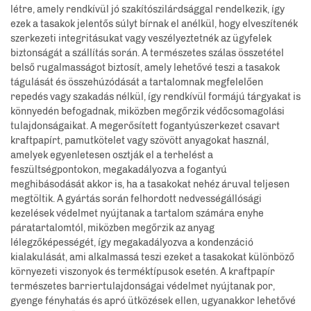
létre, amely rendkívül jó szakítószilárdsággal rendelkezik, így
ezek a tasakok jelentős súlyt bírnak el anélkül, hogy elveszítenék
szerkezeti integritásukat vagy veszélyeztetnék az ügyfelek
biztonságát a szállítás során. A természetes szálas összetétel
belső rugalmasságot biztosít, amely lehetővé teszi a tasakok
tágulását és összehúzódását a tartalomnak megfelelően
repedés vagy szakadás nélkül, így rendkívül formájú tárgyakat is
könnyedén befogadnak, miközben megőrzik védőcsomagolási
tulajdonságaikat. A megerősített fogantyúszerkezet csavart
kraftpapírt, pamutkötelet vagy szövött anyagokat használ,
amelyek egyenletesen osztják el a terhelést a
feszültségpontokon, megakadályozva a fogantyú
meghibásodását akkor is, ha a tasakokat nehéz áruval teljesen
megtöltik. A gyártás során felhordott nedvességállósági
kezelések védelmet nyújtanak a tartalom számára enyhe
páratartalomtól, miközben megőrzik az anyag
lélegzőképességét, így megakadályozva a kondenzáció
kialakulását, ami alkalmassá teszi ezeket a tasakokat különböző
környezeti viszonyok és terméktípusok esetén. A kraftpapír
természetes barriertulajdonságai védelmet nyújtanak por,
gyenge fényhatás és apró ütközések ellen, ugyanakkor lehetővé