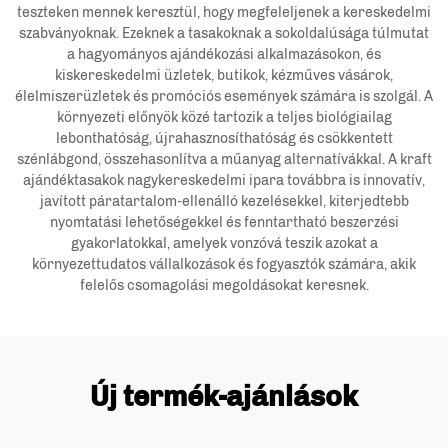
teszteken mennek keresztül, hogy megfeleljenek a kereskedelmi
szabványoknak. Ezeknek a tasakoknak a sokoldalúsága túlmutat
a hagyományos ajándékozási alkalmazásokon, és
kiskereskedelmi üzletek, butikok, kézműves vásárok,
élelmiszerüzletek és promóciós események számára is szolgál. A
környezeti előnyök közé tartozik a teljes biológiailag
lebonthatóság, újrahasznosíthatóság és csökkentett
szénlábgond, összehasonlítva a műanyag alternatívákkal. A kraft
ajándéktasakok nagykereskedelmi ipara továbbra is innovatív,
javított páratartalom-ellenálló kezelésekkel, kiterjedtebb
nyomtatási lehetőségekkel és fenntartható beszerzési
gyakorlatokkal, amelyek vonzóvá teszik azokat a
környezettudatos vállalkozások és fogyasztók számára, akik
felelős csomagolási megoldásokat keresnek.
Új termék-ajánlások