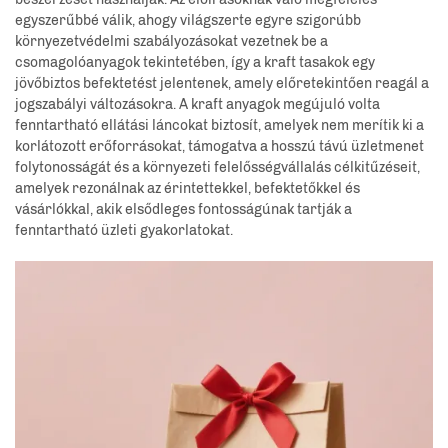
egyszerűbbé válik, ahogy világszerte egyre szigorúbb
környezetvédelmi szabályozásokat vezetnek be a
csomagolóanyagok tekintetében, így a kraft tasakok egy
jövőbiztos befektetést jelentenek, amely előretekintően reagál a
jogszabályi változásokra. A kraft anyagok megújuló volta
fenntartható ellátási láncokat biztosít, amelyek nem merítik ki a
korlátozott erőforrásokat, támogatva a hosszú távú üzletmenet
folytonosságát és a környezeti felelősségvállalás célkitűzéseit,
amelyek rezonálnak az érintettekkel, befektetőkkel és
vásárlókkal, akik elsődleges fontosságúnak tartják a
fenntartható üzleti gyakorlatokat.