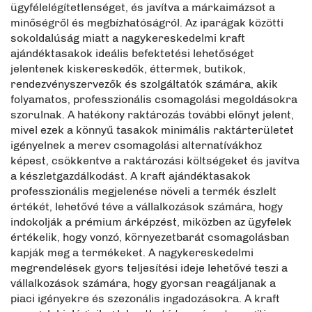
ügyfélelégítetlenséget, és javítva a márkaimázsot a
minőségről és megbízhatóságról. Az iparágak közötti
sokoldalúság miatt a nagykereskedelmi kraft
ajándéktasakok ideális befektetési lehetőséget
jelentenek kiskereskedők, éttermek, butikok,
rendezvényszervezők és szolgáltatók számára, akik
folyamatos, professzionális csomagolási megoldásokra
szorulnak. A hatékony raktározás további előnyt jelent,
mivel ezek a könnyű tasakok minimális raktárterületet
igényelnek a merev csomagolási alternatívákhoz
képest, csökkentve a raktározási költségeket és javítva
a készletgazdálkodást. A kraft ajándéktasakok
professzionális megjelenése növeli a termék észlelt
értékét, lehetővé téve a vállalkozások számára, hogy
indokolják a prémium árképzést, miközben az ügyfelek
értékelik, hogy vonzó, környezetbarát csomagolásban
kapják meg a termékeket. A nagykereskedelmi
megrendelések gyors teljesítési ideje lehetővé teszi a
vállalkozások számára, hogy gyorsan reagáljanak a
piaci igényekre és szezonális ingadozásokra. A kraft