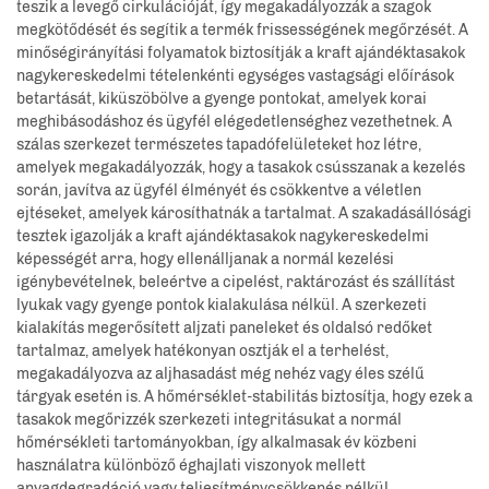
teszik a levegő cirkulációját, így megakadályozzák a szagok
megkötődését és segítik a termék frissességének megőrzését. A
minőségirányítási folyamatok biztosítják a kraft ajándéktasakok
nagykereskedelmi tételenkénti egységes vastagsági előírások
betartását, kiküszöbölve a gyenge pontokat, amelyek korai
meghibásodáshoz és ügyfél elégedetlenséghez vezethetnek. A
szálas szerkezet természetes tapadófelületeket hoz létre,
amelyek megakadályozzák, hogy a tasakok csússzanak a kezelés
során, javítva az ügyfél élményét és csökkentve a véletlen
ejtéseket, amelyek károsíthatnák a tartalmat. A szakadásállósági
tesztek igazolják a kraft ajándéktasakok nagykereskedelmi
képességét arra, hogy ellenálljanak a normál kezelési
igénybevételnek, beleértve a cipelést, raktározást és szállítást
lyukak vagy gyenge pontok kialakulása nélkül. A szerkezeti
kialakítás megerősített aljzati paneleket és oldalsó redőket
tartalmaz, amelyek hatékonyan osztják el a terhelést,
megakadályozva az aljhasadást még nehéz vagy éles szélű
tárgyak esetén is. A hőmérséklet-stabilitás biztosítja, hogy ezek a
tasakok megőrizzék szerkezeti integritásukat a normál
hőmérsékleti tartományokban, így alkalmasak év közbeni
használatra különböző éghajlati viszonyok mellett
anyagdegradáció vagy teljesítménycsökkenés nélkül.