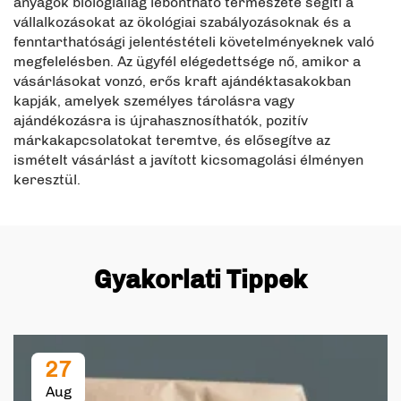
anyagok biológiailag lebontható természete segíti a
vállalkozásokat az ökológiai szabályozásoknak és a
fenntarthatósági jelentéstételi követelményeknek való
megfelelésben. Az ügyfél elégedettsége nő, amikor a
vásárlásokat vonzó, erős kraft ajándéktasakokban
kapják, amelyek személyes tárolásra vagy
ajándékozásra is újrahasznosíthatók, pozitív
márkakapcsolatokat teremtve, és elősegítve az
ismételt vásárlást a javított kicsomagolási élményen
keresztül.
Gyakorlati Tippek
27
Aug