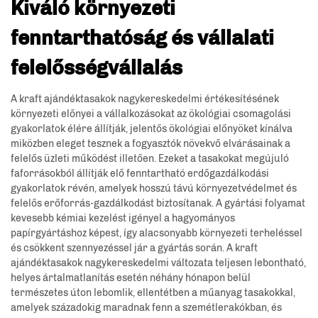
Kiváló környezeti
fenntarthatóság és vállalati
felelősségvállalás
A kraft ajándéktasakok nagykereskedelmi értékesítésének
környezeti előnyei a vállalkozásokat az ökológiai csomagolási
gyakorlatok élére állítják, jelentős ökológiai előnyöket kínálva
miközben eleget tesznek a fogyasztók növekvő elvárásainak a
felelős üzleti működést illetően. Ezeket a tasakokat megújuló
faforrásokból állítják elő fenntartható erdőgazdálkodási
gyakorlatok révén, amelyek hosszú távú környezetvédelmet és
felelős erőforrás-gazdálkodást biztosítanak. A gyártási folyamat
kevesebb kémiai kezelést igényel a hagyományos
papírgyártáshoz képest, így alacsonyabb környezeti terheléssel
és csökkent szennyezéssel jár a gyártás során. A kraft
ajándéktasakok nagykereskedelmi változata teljesen lebontható,
helyes ártalmatlanítás esetén néhány hónapon belül
természetes úton lebomlik, ellentétben a műanyag tasakokkal,
amelyek századokig maradnak fenn a szemétlerakókban, és