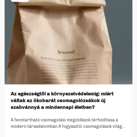
Az egészségtől a környezetvédelemig: miért
váltak az ökobarát csomagolózsákok új
szabvánnyá a mindennapi életben?
A fenntartható csomagolási megoldások térhódítása a
modern társadalomban A fogyasztói csomagolások világa
az utóbbi években jelentős átalakuláson ment keresztül, az