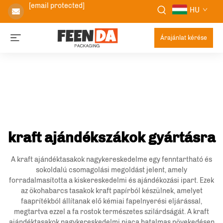
[email protected]
HU
Árajánlat kérése
kraft ajándékszákok gyártásra
A kraft ajándéktasakok nagykereskedelme egy fenntartható és
sokoldalú csomagolási megoldást jelent, amely
forradalmasította a kiskereskedelmi és ajándékozási ipart. Ezek
az ökohabarcs tasakok kraft papírból készülnek, amelyet
faaprítékból állítanak elő kémiai fapelnyerési eljárással,
megtartva ezzel a fa rostok természetes szilárdságát. A kraft
ajándéktasakok nagykereskedelmi piaca hatalmas növekedésen