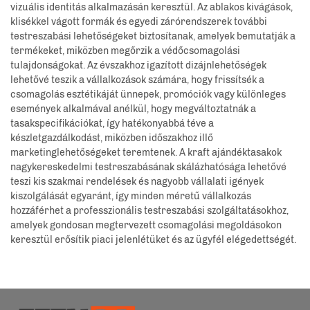
vizuális identitás alkalmazásán keresztül. Az ablakos kivágások,
klisékkel vágott formák és egyedi zárórendszerek további
testreszabási lehetőségeket biztosítanak, amelyek bemutatják a
termékeket, miközben megőrzik a védőcsomagolási
tulajdonságokat. Az évszakhoz igazított dizájnlehetőségek
lehetővé teszik a vállalkozások számára, hogy frissítsék a
csomagolás esztétikáját ünnepek, promóciók vagy különleges
események alkalmával anélkül, hogy megváltoztatnák a
tasakspecifikációkat, így hatékonyabbá téve a
készletgazdálkodást, miközben időszakhoz illő
marketinglehetőségeket teremtenek. A kraft ajándéktasakok
nagykereskedelmi testreszabásának skálázhatósága lehetővé
teszi kis szakmai rendelések és nagyobb vállalati igények
kiszolgálását egyaránt, így minden méretű vállalkozás
hozzáférhet a professzionális testreszabási szolgáltatásokhoz,
amelyek gondosan megtervezett csomagolási megoldásokon
keresztül erősítik piaci jelenlétüket és az ügyfél elégedettségét.