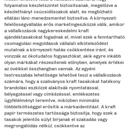
folyamatos készletszintet biztosítsanak, megelőzve a
készlethiányt csúcsidőszakok alatt, és megbízható
ellátási lánc-menedzsmentet biztosítva. A környezeti
felelősségvállalás erős marketingeszközzé válik, amikor
a vállalkozások nagykereskedelmi kraft
ajándéktasakokat fogadnak el, mivel ezek a fenntartható
csomagolási megoldások vállalati elköteleződést
mutatnak a környezeti hatás csökkentése iránt, és
vonzzák az ökotudatos fogyasztókat, akik egyre inkább
olyan márkákat részesítenek előnyben, amelyek értékei
az övéikkel összhangban vannak. Az egyéni
testreszabás lehetősége lehetővé teszi a vállalkozások
számára, hogy a szabványos kraft tasakokat hatékony
brandolási eszközzé alakítsák nyomtatással,
bélyegzéssel vagy címkézéssel, emlékezetes
ügyfélélményt teremtve, miközben minimális
többletköltséggel erősítik a márkaidentitást. A kraft
papír természetes tartóssága biztosítja, hogy ezek a
tasakok jelentős súlyt bírjanak el szakadás vagy
megrongálódás nélkül, csökkentve az