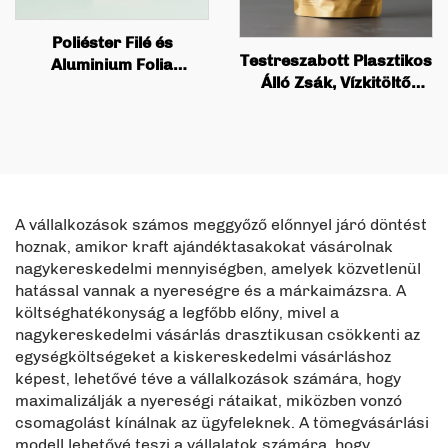
Poliéster Filé és
Testreszabott Plasztikos
Aluminium Folia
Álló Zsák, Vízkitöltő
Rukkazott Zsák
Aluminium Folia, Étel
Testreszabott
Készések Sütények
Nyomtatott Bármi Teász
Csomagoló Zsák Velcro-
és Kávé Álló Zsakkal
csuklóval
Értékkel és Rukkazzal
A vállalkozások számos meggyőző előnnyel járó döntést
hoznak, amikor kraft ajándéktasakokat vásárolnak
nagykereskedelmi mennyiségben, amelyek közvetlenül
hatással vannak a nyereségre és a márkaimázsra. A
költséghatékonyság a legfőbb előny, mivel a
nagykereskedelmi vásárlás drasztikusan csökkenti az
egységköltségeket a kiskereskedelmi vásárláshoz
képest, lehetővé téve a vállalkozások számára, hogy
maximalizálják a nyereségi rátaikat, miközben vonzó
csomagolást kínálnak az ügyfeleknek. A tömegvásárlási
modell lehetővé teszi a vállalatok számára, hogy