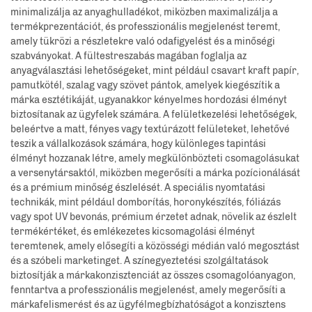
minimalizálja az anyaghulladékot, miközben maximalizálja a
termékprezentációt, és professzionális megjelenést teremt,
amely tükrözi a részletekre való odafigyelést és a minőségi
szabványokat. A fültestreszabás magában foglalja az
anyagválasztási lehetőségeket, mint például csavart kraft papír,
pamutkötél, szalag vagy szövet pántok, amelyek kiegészítik a
márka esztétikáját, ugyanakkor kényelmes hordozási élményt
biztosítanak az ügyfelek számára. A felületkezelési lehetőségek,
beleértve a matt, fényes vagy textúrázott felületeket, lehetővé
teszik a vállalkozások számára, hogy különleges tapintási
élményt hozzanak létre, amely megkülönbözteti csomagolásukat
a versenytársaktól, miközben megerősíti a márka pozícionálását
és a prémium minőség észlelését. A speciális nyomtatási
technikák, mint például domborítás, horonykészítés, fóliázás
vagy spot UV bevonás, prémium érzetet adnak, növelik az észlelt
termékértéket, és emlékezetes kicsomagolási élményt
teremtenek, amely elősegíti a közösségi médián való megosztást
és a szóbeli marketinget. A színegyeztetési szolgáltatások
biztosítják a márkakonzisztenciát az összes csomagolóanyagon,
fenntartva a professzionális megjelenést, amely megerősíti a
márkafelismerést és az ügyfélmegbízhatóságot a konzisztens