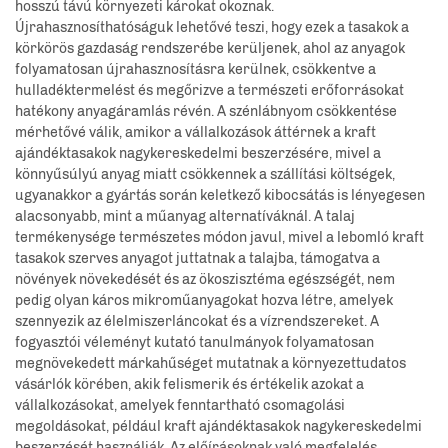
hosszú távú környezeti károkat okoznak.
Újrahasznosíthatóságuk lehetővé teszi, hogy ezek a tasakok a
körkörös gazdaság rendszerébe kerüljenek, ahol az anyagok
folyamatosan újrahasznosításra kerülnek, csökkentve a
hulladéktermelést és megőrizve a természeti erőforrásokat
hatékony anyagáramlás révén. A szénlábnyom csökkentése
mérhetővé válik, amikor a vállalkozások áttérnek a kraft
ajándéktasakok nagykereskedelmi beszerzésére, mivel a
könnyűsúlyú anyag miatt csökkennek a szállítási költségek,
ugyanakkor a gyártás során keletkező kibocsátás is lényegesen
alacsonyabb, mint a műanyag alternatíváknál. A talaj
termékenysége természetes módon javul, mivel a lebomló kraft
tasakok szerves anyagot juttatnak a talajba, támogatva a
növények növekedését és az ökoszisztéma egészségét, nem
pedig olyan káros mikroműanyagokat hozva létre, amelyek
szennyezik az élelmiszerláncokat és a vízrendszereket. A
fogyasztói véleményt kutató tanulmányok folyamatosan
megnövekedett márkahűséget mutatnak a környezettudatos
vásárlók körében, akik felismerik és értékelik azokat a
vállalkozásokat, amelyek fenntartható csomagolási
megoldásokat, például kraft ajándéktasakok nagykereskedelmi
beszerzését használják. Az előírásoknak való megfelelés