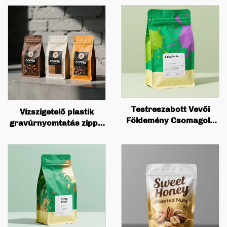
Testreszabott Vevői
Vízszigetelő plastik
Földemény Csomagoló
gravúrnyomtatás zippel
Zsákok, négyzetes aljú
álló zsakkal, kávé, diók,
doboz zsákok, érték
eskürtételek, hús,
nyomtatása,
cukorka por, élelmiszer-
kávébogyócska
csomagolás
csomagolás, sík aljú
kávé zsákok