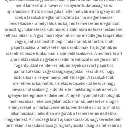
ment keresztül a növekvő környezettudatosság és az
újrahasznosítható csomagolási alternatívák iránti igény miatt.
Ezek a tasakok megkülönböztető barna megjelenéssel
rendelkeznek, amely falusias bájt és természetes eleganciát
áraszt, így tökéletesek különböző alkalmakra és kiskereskedelmi
felhasználásra. A gyártási folyamat során elsődleges faaprítékot
vagy újrahasznosított papírt alakítanak át tartós kraft
papírlapokká, amelyeket majd darabolnak, hajtogatnak és
szerelnek össze funkcionális ajándéktasakokká. A modern kraft
ajándéktasakok nagykereskedelmi változatai megerősített
fogantyúkkal rendelkeznek, amelyek csavart papírból,
pamutkötekből vagy szalaganyagokból készülnek, hogy
biztosítsák a kényelmes cipelhetőséget. A tasakok több
méretben is kaphatók, kis ékszerzacskóktól kezdve nagy
bevásárlótasakokig, különféle termékkategóriák és vevői
igények kielégítése érdekében. A fejlett nyomdatechnológiák
testreszabási lehetőségeket biztosítanak, beleértve a logók
elhelyezését, a márkaüzenetek közvetítését és díszítő minták
alkalmazását, miközben megőrzik a természetes esztétikai
megjelenést. A minőségi kraft ajándéktasakok nagykereskedelmi
termékein szakadásállósági, fogantyúszilárdsági és teherbírási