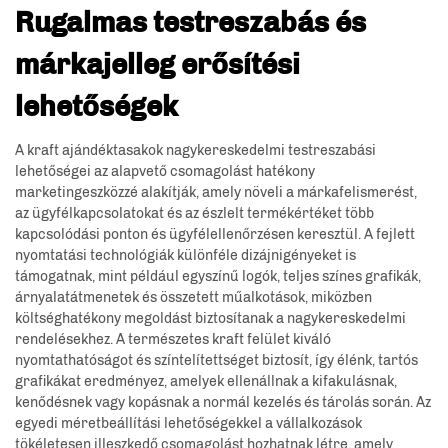
Rugalmas testreszabás és
márkajelleg erősítési
lehetőségek
A kraft ajándéktasakok nagykereskedelmi testreszabási
lehetőségei az alapvető csomagolást hatékony
marketingeszközzé alakítják, amely növeli a márkafelismerést,
az ügyfélkapcsolatokat és az észlelt termékértéket több
kapcsolódási ponton és ügyfélellenőrzésen keresztül. A fejlett
nyomtatási technológiák különféle dizájnigényeket is
támogatnak, mint például egyszínű logók, teljes színes grafikák,
árnyalatátmenetek és összetett műalkotások, miközben
költséghatékony megoldást biztosítanak a nagykereskedelmi
rendelésekhez. A természetes kraft felület kiváló
nyomtathatóságot és színtelítettséget biztosít, így élénk, tartós
grafikákat eredményez, amelyek ellenállnak a kifakulásnak,
kenődésnek vagy kopásnak a normál kezelés és tárolás során. Az
egyedi méretbeállítási lehetőségekkel a vállalkozások
tökéletesen illeszkedő csomagolást hozhatnak létre, amely