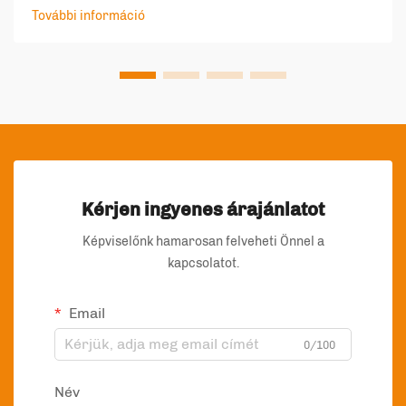
ökobarát csomagolózsákok pedig a fenntartható életmód
További információ
alapköveivé váltak. Mivel a környezetvédelmi tudatosság
egyre nő, az ilyen típusú csomagolások egyre
elterjedtebbé váltak, és ma már szinte minden iparágban
megtalálhatók.
Kérjen ingyenes árajánlatot
Képviselőnk hamarosan felveheti Önnel a
kapcsolatot.
Email
0/100
Név