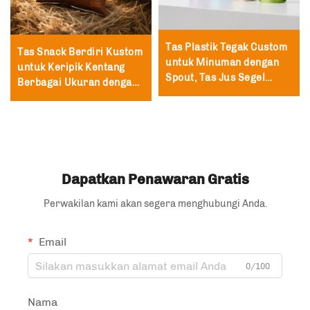
Tas Plastik Tegak Custom
Tas Snack Berdiri Kustom
untuk Minuman dengan
untuk Keripik Kentang
Spout, Tas Jus Segel
Berbagai Ukuran dengan
Panas, Digunakan untuk
Ritsleting dan Braket
Susu
Pengemasan, Tahan
Kelembapan dari Plastik
CPP
Dapatkan Penawaran Gratis
Perwakilan kami akan segera menghubungi Anda.
Email
0/100
Nama