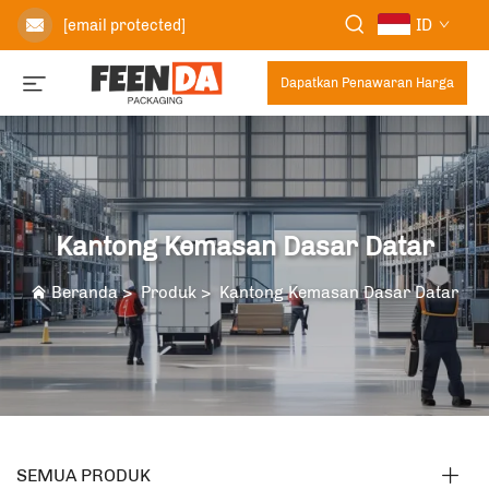
ID
[email protected]
Dapatkan Penawaran Harga
Kantong Kemasan Dasar Datar
Beranda
>
Produk
>
Kantong Kemasan Dasar Datar
SEMUA PRODUK