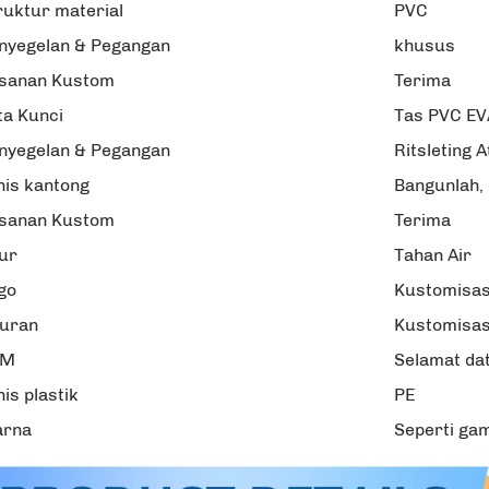
ruktur material
PVC
nyegelan & Pegangan
khusus
sanan Kustom
Terima
ta Kunci
Tas PVC EV
nyegelan & Pegangan
Ritsleting 
nis kantong
Bangunlah,
sanan Kustom
Terima
tur
Tahan Air
go
Kustomisas
uran
Kustomisas
EM
Selamat da
nis plastik
PE
rna
Seperti ga