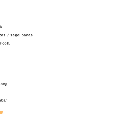
A
Atas / segel panas
 Poch.
i
i
tang
mbar