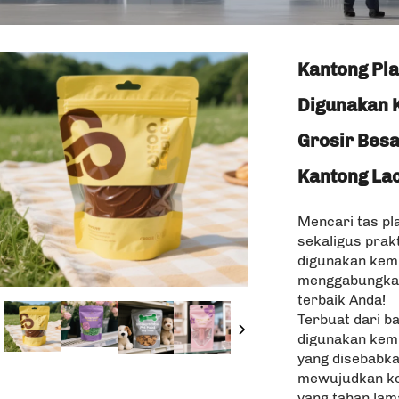
Kantong Pl
Digunakan 
Grosir Besa
Kantong Lac
Mencari tas pl
sekaligus prakt
digunakan kemb
menggabungkan 
terbaik Anda!
Terbuat dari b
digunakan kem
yang disebabkan
mewujudkan kon
yang tahan lam