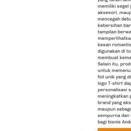
memiliki segel
aksesori, maup
mencegah debu
kebersihan bar
tampilan berwa
memperlihatka
kesan romantis
digunakan di to
membuat kemas
Selain itu, pr
untuk memenuhi
foil unik yang
logo T-shirt d
personalisasi 
meningkatkan p
brand yang eks
maupun sebagai
sempurna dan m
bagi bisnis And