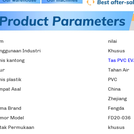
em
nilai
nggunaan Industri
Khusus
nis kantong
Tas PVC EV
tur
Tahan Air
nis plastik
PVC
mpat Asal
China
Zhejiang
ma Brand
Fengda
mor Model
FD20-036
tak Permukaan
khusus