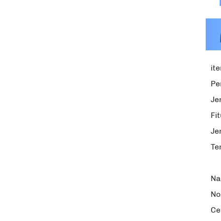
it
Pe
Je
Fi
Je
Te
Na
No
Ce