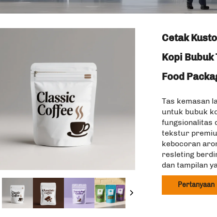
Cetak Kust
Kopi Bubuk 
Food Packa
Tas kemasan la
untuk bubuk ko
fungsionalitas
tekstur premi
kebocoran arom
resleting berd
dan tampilan ya
Pertanyaan