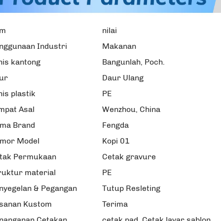
em
nilai
nggunaan Industri
Makanan
nis kantong
Bangunlah, Poch.
tur
Daur Ulang
nis plastik
PE
mpat Asal
Wenzhou, China
ma Brand
Fengda
mor Model
Kopi 01
tak Permukaan
Cetak gravure
ruktur material
PE
nyegelan & Pegangan
Tutup Resleting
sanan Kustom
Terima
nanganan Cetakan
cetak pad, Cetak layar sablon