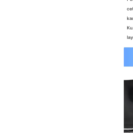
ce
ka
Ku
la