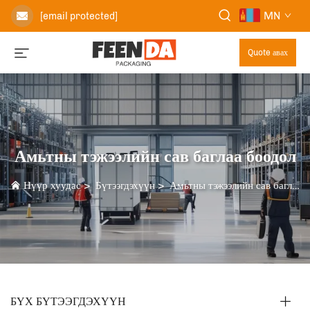
MN
[email protected]
Quote авах
Амьтны тэжээлийн сав баглаа боодол
Нүүр хуудас
>
Бүтээгдэхүүн
>
Амьтны тэжээлийн сав баглаа боодол
БҮХ БҮТЭЭГДЭХҮҮН