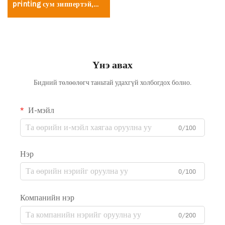
printing сум зиппертэй,
найрлага
Кофе, Цамц, Салад, Уруул,
Цэнд, Эдэлж буй
бүтээгдэхүүний хувцас
Үнэ авах
Бидний төлөөлөгч таньтай удахгүй холбогдох болно.
И-мэйл
0/100
Нэр
0/100
Компанийн нэр
0/200