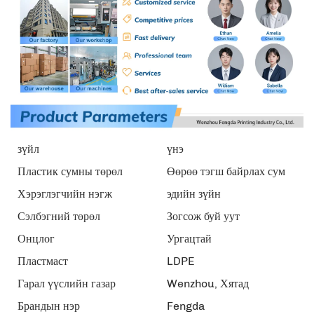
зүйл
үнэ
Пластик сумны төрөл
Өөрөө тэгш байрлах сум
Хэрэглэгчийн нэгж
эдийн зүйн
Сэлбэгний төрөл
Зогсож буй уут
Онцлог
Ургацтай
Пластмаст
LDPE
Гарал үүслийн газар
Wenzhou, Хятад
Брандын нэр
Fengda