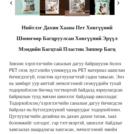
Нийтлэг Дахин Хаана Пет Хөвгүүний
Шөнөгөөр Багцруулсан Хөвгүүний Эрүүл
Мэндийн Багцтай Пластик Зиппер Багц
Зөвхөн хэрэглэгчийн саналын дагуу байршуулж болох
PET снэк зүсгэлийн үзэмжүүд нь PET материал ашиглан
бичигдээгүй, пластик цуглуулагчтай гадна тавьсан. Энэ
нь замбарт уур амттай эмчилгээний снэкүүдийн тухай
тодорхойлсон бөгөөд тогтвортой байдалд зориулагдсан
байршлын тулд зөвхөн шинэлэг байдлаар ажилладаг.
Тодорхойлсон/хэрэглэгчийн саналын дагуу бичигдсэн
байрлал нь бүтээгдэхүүний чанаруудыг тодорхойлоно.
Цуглуулагчийн дизайны нь дахин дахин татаж, хаах
боломжийг олгодог, гар тэтгэвэртэй, шинэлэг байдлыг
хамгаалах шаардлагаа хангасан, эмчилгээний эмийн