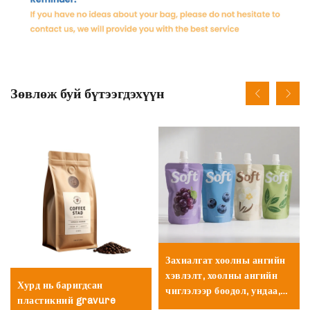
Зөвлөж буй бүтээгдэхүүн
Захиалгат хоолны ангийн
хэвлэлт, хоолны ангийн
Хурд нь баригдсан
чиглэлээр боодол, ундаа,
пластикний gravure
цай, кофе, эсвэл мөсөн