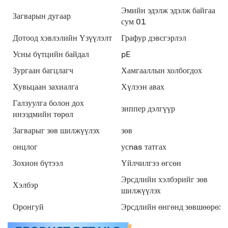
Эмийн эдэлж эдэлж байгаа
Загварын дугаар
сум 01
Дотоод хэвлэлийн Үзүүлэлт
Графур дэвсгэрлэл
Усны бүтцийн байдал
pE
Зургаан багцлагч
Хамгааллын холбогдох
Хувьцаан захиалга
Хүлээн авах
Галзуулга болон дох
зиппер дэлгүүр
инээдмийн төрөл
Загварыг зөв шилжүүлэх
зөв
онцлог
усnas татгах
Зохион бүтээл
Үйлчилгээ өгсөн
Эрсдлийн хэлбэрийг зөв
Хэлбэр
шилжүүлэх
Оронгуй
Эрсдлийн өнгөнд зөвшөөрөх