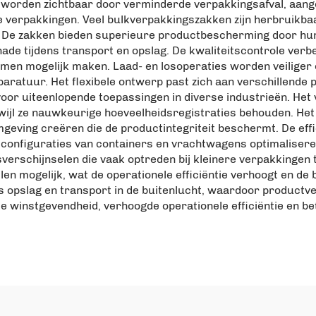
 worden zichtbaar door verminderde verpakkingsafval, aang
 verpakkingen. Veel bulkverpakkingszakken zijn herbruikbaa
. De zakken bieden superieure productbescherming door hun
hade tijdens transport en opslag. De kwaliteitscontrole ve
en mogelijk maken. Laad- en losoperaties worden veiliger e
aratuur. Het flexibele ontwerp past zich aan verschillende 
voor uiteenlopende toepassingen in diverse industrieën. He
wijl ze nauwkeurige hoeveelheidsregistraties behouden. Het 
eving creëren die de productintegriteit beschermt. De effic
sconfiguraties van containers en vrachtwagens optimalise
erschijnselen die vaak optreden bij kleinere verpakkingen 
en mogelijk, wat de operationele efficiëntie verhoogt en de
opslag en transport in de buitenlucht, waardoor productve
e winstgevendheid, verhoogde operationele efficiëntie en bet