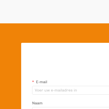
een revolut...
E-mail
Naam