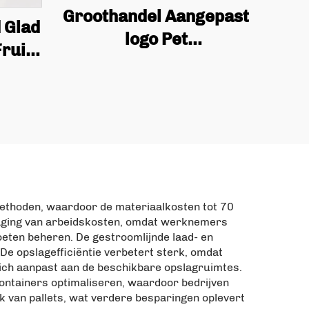
Groothandel Aangepast
 Glad
logo Pet
ruit
Biodegradeerbare en
0g
Herbruikbare
 Zak
Industriële Snack
Verpakkingstassen,
mango Gedroogde Fruit
Tassen
methoden, waardoor de materiaalkosten tot 70
rlaging van arbeidskosten, omdat werknemers
eten beheren. De gestroomlijnde laad- en
De opslagefficiëntie verbetert sterk, omdat
zich aanpast aan de beschikbare opslagruimtes.
ontainers optimaliseren, waardoor bedrijven
 van pallets, wat verdere besparingen oplevert