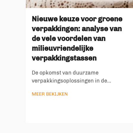
Nieuwe keuze voor groene
verpakkingen: analyse van
de vele voordelen van
milieuvriendelijke
verpakkingstassen
De opkomst van duurzame
verpakkingsoplossingen in de
moderne handel. Naarmate het
MEER BEKIJKEN
mondiale milieubewustzijn ongekende
hoogtes bereikt, verkeert de
verpakkingsindustrie in een cruciaal
keerpunt. Milieuvriendelijke
verpakkingstassen zijn opgekomen als