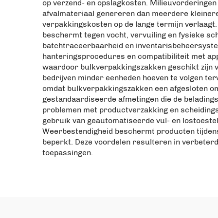
op verzend- en opslagkosten. Milieuvorderingen
afvalmateriaal genereren dan meerdere kleinere
verpakkingskosten op de lange termijn verlaagt
beschermt tegen vocht, vervuiling en fysieke sc
batchtraceerbaarheid en inventarisbeheersystem
hanteringsprocedures en compatibiliteit met app
waardoor bulkverpakkingszakken geschikt zijn 
bedrijven minder eenheden hoeven te volgen ter
omdat bulkverpakkingszakken een afgesloten omg
gestandaardiseerde afmetingen die de belading
problemen met productverzakking en scheidingsv
gebruik van geautomatiseerde vul- en lostoestell
Weerbestendigheid beschermt producten tijdens 
beperkt. Deze voordelen resulteren in verbeterd
toepassingen.