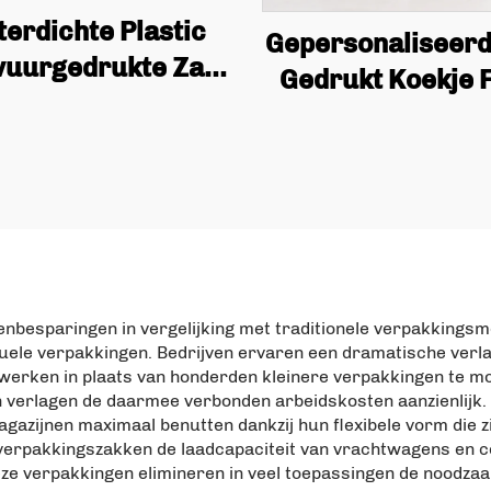
erdichte Plastic
Gepersonaliseerd
vuurgedrukte Zak
Gedrukt Koekje F
Rits Staande Zak,
Noten 50g 10
ie, Noten, Snacks,
Voedsel Rechtop
es, Snoeppoeder,
met Rits
edselverpakking
enbesparingen in vergelijking met traditionele verpakkings
ividuele verpakkingen. Bedrijven ervaren een dramatische ve
werken in plaats van honderden kleinere verpakkingen te mo
 verlagen de daarmee verbonden arbeidskosten aanzienlijk. 
gazijnen maximaal benutten dankzij hun flexibele vorm die 
verpakkingszakken de laadcapaciteit van vrachtwagens en c
e verpakkingen elimineren in veel toepassingen de noodzaak