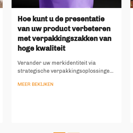
Hoe kunt u de presentatie
van uw product verbeteren
met verpakkingszakken van
hoge kwaliteit
Verander uw merkidentiteit via
strategische verpakkingsoplossingen
De manier waarop u uw producten
MEER BEKIJKEN
presenteert, zegt veel over de
waarden van uw merk en uw
toewijding aan kwaliteit. In de huidige
concurrerende markt zijn
verpakkingszakken meer geworden
dan alleen beveil...