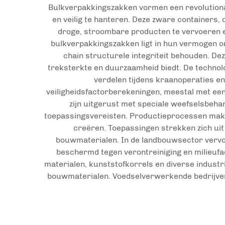
Bulkverpakkingszakken vormen een revolutionai
en veilig te hanteren. Deze zware containers, 
droge, stroombare producten te vervoeren en
bulkverpakkingszakken ligt in hun vermogen o
chain structurele integriteit behouden. De
treksterkte en duurzaamheid biedt. De technolo
verdelen tijdens kraanoperaties 
veiligheidsfactorberekeningen, meestal met een
zijn uitgerust met speciale weefselsbehan
toepassingsvereisten. Productieprocessen make
creëren. Toepassingen strekken zich ui
bouwmaterialen. In de landbouwsector vervoe
beschermd tegen verontreiniging en milieufa
materialen, kunststofkorrels en diverse indust
bouwmaterialen. Voedselverwerkende bedrijven z