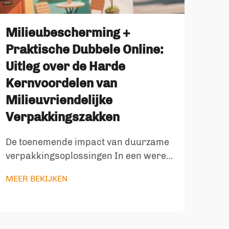
Milieubescherming +
Voe
Praktische Dubbele Online:
be
Uitleg over de Harde
mil
Kernvoordelen van
zak
Milieuvriendelijke
bio
Verpakkingszakken
ba
du
De toenemende impact van duurzame
verpakkingsoplossingen In een wereld
De e
die zich bewust is van het milieu, zijn
verp
MEER BEKIJKEN
milieuvriendelijke verpakkingszakken
mode
MEE
een cruciale oplossing geworden om
gema
de groeiende afvalcrisis het hoofd te
bela
bieden. Deze innovatieve
van 