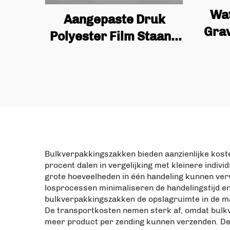
Wat
Aangepaste Druk
Gra
Polyester Film Staand
met 
Tasje Plastics
Koff
Verpakking Rits Candy
Vle
Noten Snacks Anti Geur
Vo
Pet Tasje Verpakking
Bulkverpakkingszakken bieden aanzienlijke kost
procent dalen in vergelijking met kleinere ind
grote hoeveelheden in één handeling kunnen ver
losprocessen minimaliseren de handelingstijd en
bulkverpakkingszakken de opslagruimte in de ma
De transportkosten nemen sterk af, omdat bulk
meer product per zending kunnen verzenden. Dez