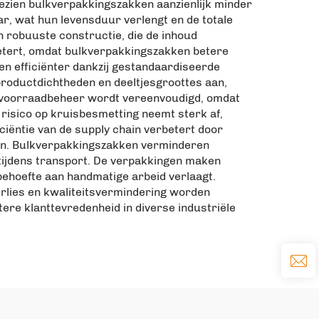
ezien bulkverpakkingszakken aanzienlijk minder
r, wat hun levensduur verlengt en de totale
 robuuste constructie, die de inhoud
rbetert, omdat bulkverpakkingszakken betere
n efficiënter dankzij gestandaardiseerde
productdichtheden en deeltjesgroottes aan,
t voorraadbeheer wordt vereenvoudigd, omdat
risico op kruisbesmetting neemt sterk af,
iëntie van de supply chain verbetert door
ren. Bulkverpakkingszakken verminderen
tijdens transport. De verpakkingen maken
 behoefte aan handmatige arbeid verlaagt.
rlies en kwaliteitsvermindering worden
ere klanttevredenheid in diverse industriële