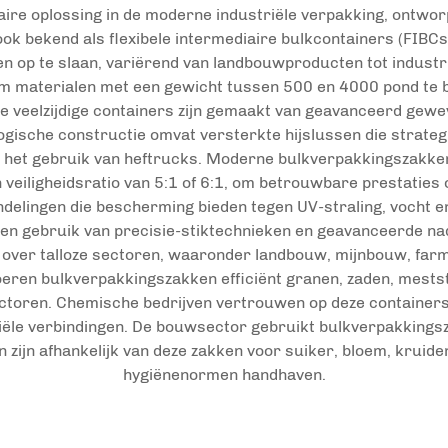
re oplossing in de moderne industriële verpakking, ontwor
ook bekend als flexibele intermediaire bulkcontainers (FIBCs
 op te slaan, variërend van landbouwproducten tot industrië
m materialen met een gewicht tussen 500 en 4000 pond te be
ze veelzijdige containers zijn gemaakt van geavanceerd gewe
gische constructie omvat versterkte hijslussen die strategis
en het gebruik van heftrucks. Moderne bulkverpakkingszakk
 veiligheidsratio van 5:1 of 6:1, om betrouwbare prestaties
delingen die bescherming bieden tegen UV-straling, vocht en s
n gebruik van precisie-stiktechnieken en geavanceerde nade
t over talloze sectoren, waaronder landbouw, mijnbouw, far
ren bulkverpakkingszakken efficiënt granen, zaden, mestst
ctoren. Chemische bedrijven vertrouwen op deze containers
riële verbindingen. De bouwsector gebruikt bulkverpakking
ijn afhankelijk van deze zakken voor suiker, bloem, kruiden 
hygiënenormen handhaven.