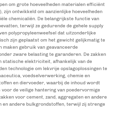
pen om grote hoeveelheden materialen efficiënt
), zijn ontwikkeld om aanzienlijke hoeveelheden
le chemicaliën. De belangrijkste functie van
vatten, terwijl ze gedurende de gehele supply
ven polypropyleenweefsel dat uitzonderlijke
ch zijn geplaatst om het gewicht gelijkmatig te
en maken gebruik van geavanceerde
 onder zware belasting te garanderen. De zakken
tatische elektriciteit, afhankelijk van de
n technologie om lekvrije opslagoplossingen te
maceutica, voedselverwerking, chemie en
offen en diervoeder, waarbij de inhoud wordt
 voor de veilige hantering van poedervormige
szakken voor cement, zand, aggregaten en andere
en andere bulkgrondstoffen, terwijl zij strenge