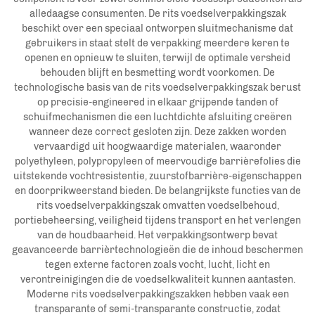
alledaagse consumenten. De rits voedselverpakkingszak
beschikt over een speciaal ontworpen sluitmechanisme dat
gebruikers in staat stelt de verpakking meerdere keren te
openen en opnieuw te sluiten, terwijl de optimale versheid
behouden blijft en besmetting wordt voorkomen. De
technologische basis van de rits voedselverpakkingszak berust
op precisie-engineered in elkaar grijpende tanden of
schuifmechanismen die een luchtdichte afsluiting creëren
wanneer deze correct gesloten zijn. Deze zakken worden
vervaardigd uit hoogwaardige materialen, waaronder
polyethyleen, polypropyleen of meervoudige barrièrefolies die
uitstekende vochtresistentie, zuurstofbarrière-eigenschappen
en doorprikweerstand bieden. De belangrijkste functies van de
rits voedselverpakkingszak omvatten voedselbehoud,
portiebeheersing, veiligheid tijdens transport en het verlengen
van de houdbaarheid. Het verpakkingsontwerp bevat
geavanceerde barrièrtechnologieën die de inhoud beschermen
tegen externe factoren zoals vocht, lucht, licht en
verontreinigingen die de voedselkwaliteit kunnen aantasten.
Moderne rits voedselverpakkingszakken hebben vaak een
transparante of semi-transparante constructie, zodat