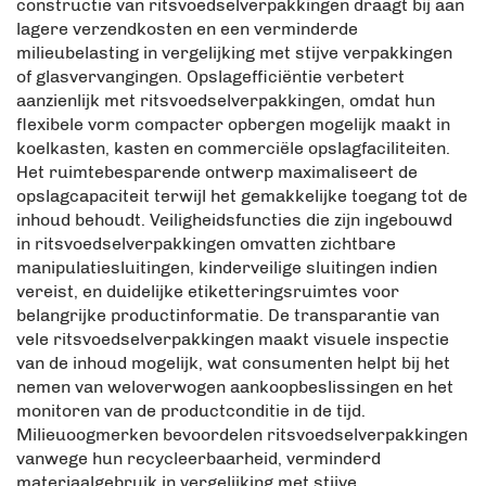
constructie van ritsvoedselverpakkingen draagt bij aan
lagere verzendkosten en een verminderde
milieubelasting in vergelijking met stijve verpakkingen
of glasvervangingen. Opslagefficiëntie verbetert
aanzienlijk met ritsvoedselverpakkingen, omdat hun
flexibele vorm compacter opbergen mogelijk maakt in
koelkasten, kasten en commerciële opslagfaciliteiten.
Het ruimtebesparende ontwerp maximaliseert de
opslagcapaciteit terwijl het gemakkelijke toegang tot de
inhoud behoudt. Veiligheidsfuncties die zijn ingebouwd
in ritsvoedselverpakkingen omvatten zichtbare
manipulatiesluitingen, kinderveilige sluitingen indien
vereist, en duidelijke etiketteringsruimtes voor
belangrijke productinformatie. De transparantie van
vele ritsvoedselverpakkingen maakt visuele inspectie
van de inhoud mogelijk, wat consumenten helpt bij het
nemen van weloverwogen aankoopbeslissingen en het
monitoren van de productconditie in de tijd.
Milieuoogmerken bevoordelen ritsvoedselverpakkingen
vanwege hun recycleerbaarheid, verminderd
materiaalgebruik in vergelijking met stijve