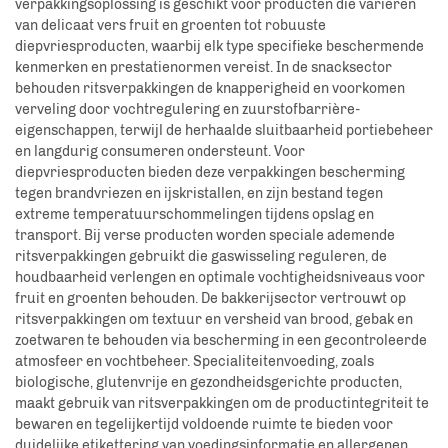
verpakkingsoplossing is geschikt voor producten die variëren
van delicaat vers fruit en groenten tot robuuste
diepvriesproducten, waarbij elk type specifieke beschermende
kenmerken en prestatienormen vereist. In de snacksector
behouden ritsverpakkingen de knapperigheid en voorkomen
verveling door vochtregulering en zuurstofbarrière-
eigenschappen, terwijl de herhaalde sluitbaarheid portiebeheer
en langdurig consumeren ondersteunt. Voor
diepvriesproducten bieden deze verpakkingen bescherming
tegen brandvriezen en ijskristallen, en zijn bestand tegen
extreme temperatuurschommelingen tijdens opslag en
transport. Bij verse producten worden speciale ademende
ritsverpakkingen gebruikt die gaswisseling reguleren, de
houdbaarheid verlengen en optimale vochtigheidsniveaus voor
fruit en groenten behouden. De bakkerijsector vertrouwt op
ritsverpakkingen om textuur en versheid van brood, gebak en
zoetwaren te behouden via bescherming in een gecontroleerde
atmosfeer en vochtbeheer. Specialiteitenvoeding, zoals
biologische, glutenvrije en gezondheidsgerichte producten,
maakt gebruik van ritsverpakkingen om de productintegriteit te
bewaren en tegelijkertijd voldoende ruimte te bieden voor
duidelijke etikettering van voedingsinformatie en allergenen.