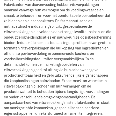
Fabrikanten van dierenvoeding hebben ritsverpakkingen
omarmd vanwege hun vermogen om de voedingswaarde en
smaak te behouden, en voor het comfortabele portiebeheer dat
ze bieden aan dierenbezitters. De farmaceutische en
nutraceutische industrie gebruikt gespecialiseerde
ritsverpakkingen die voldoen aan strenge kwaliteitseisen, en die
ondeugdelijkheidsindicaties en nauwkeurige dosisbescherming
bieden. Industriële horeca-toepassingen profiteren van grotere
formaten ritsverpakkingen die bulkopslag van ingrediënten en
efficiënte portieverdeling in commerciële keukens en
voedselbereidingsfaciliteiten vergemakkelijken. In de
detailhandel komen de marketingvoordelen van
ritsverpakkingen goed tot uiting via hun schapweergave,
productzichtbaarheid en gebruiksvriendelijke eigenschappen
die koopbeslissingen beïnvloeden. Exportmarkten waarderen
ritsverpakkingen bijzonder om hun vermogen om de
productkwaliteit te behouden tijdens langdurige verzendingen
en onder verschillende omgevingsomstandigheden. De
aanpasbaarheid van ritsverpakkingen stelt fabrikanten in staat
om merkgerichte kenmerken, gespecialiseerde barrière-
eigenschappen en unieke sluitmechanismen te integreren,