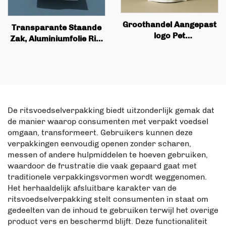
Groothandel Aangepast
Transparante Staande
logo Pet
Zak, Aluminiumfolie Rits
Biodegradeerbare en
Slot Zak, Kokosflinter en
Herbruikbare
Hondenvoer Noten
Industriële Snack
Verpakking Zak
Verpakkingstassen,
mango Gedroogde Fruit
Tassen
De ritsvoedselverpakking biedt uitzonderlijk gemak dat
de manier waarop consumenten met verpakt voedsel
omgaan, transformeert. Gebruikers kunnen deze
verpakkingen eenvoudig openen zonder scharen,
messen of andere hulpmiddelen te hoeven gebruiken,
waardoor de frustratie die vaak gepaard gaat met
traditionele verpakkingsvormen wordt weggenomen.
Het herhaaldelijk afsluitbare karakter van de
ritsvoedselverpakking stelt consumenten in staat om
gedeelten van de inhoud te gebruiken terwijl het overige
product vers en beschermd blijft. Deze functionaliteit