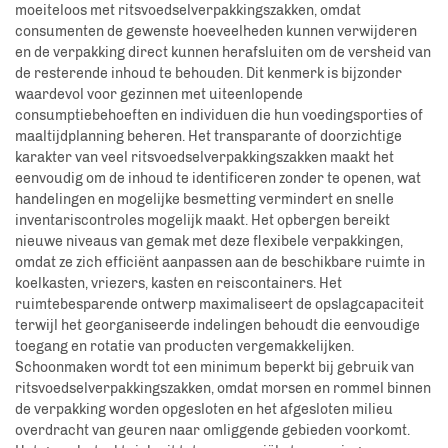
moeiteloos met ritsvoedselverpakkingszakken, omdat
consumenten de gewenste hoeveelheden kunnen verwijderen
en de verpakking direct kunnen herafsluiten om de versheid van
de resterende inhoud te behouden. Dit kenmerk is bijzonder
waardevol voor gezinnen met uiteenlopende
consumptiebehoeften en individuen die hun voedingsporties of
maaltijdplanning beheren. Het transparante of doorzichtige
karakter van veel ritsvoedselverpakkingszakken maakt het
eenvoudig om de inhoud te identificeren zonder te openen, wat
handelingen en mogelijke besmetting vermindert en snelle
inventariscontroles mogelijk maakt. Het opbergen bereikt
nieuwe niveaus van gemak met deze flexibele verpakkingen,
omdat ze zich efficiënt aanpassen aan de beschikbare ruimte in
koelkasten, vriezers, kasten en reiscontainers. Het
ruimtebesparende ontwerp maximaliseert de opslagcapaciteit
terwijl het georganiseerde indelingen behoudt die eenvoudige
toegang en rotatie van producten vergemakkelijken.
Schoonmaken wordt tot een minimum beperkt bij gebruik van
ritsvoedselverpakkingszakken, omdat morsen en rommel binnen
de verpakking worden opgesloten en het afgesloten milieu
overdracht van geuren naar omliggende gebieden voorkomt.