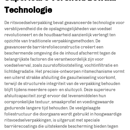
Technologie
De ritsvoedselverpakking bevat geavanceerde technologie voor
versblijvendheid die de opslagmogelijkheden van voedsel
revolutioneert en de houdbaarheid aanzienlijk verlengt ten
opzichte van traditionele verpakkingsmethoden. De
geavanceerde barrièrefolieconstructie creëert een
beschermende omgeving die de inhoud afschermt tegen de
belangrijkste factoren die verantwoordelijk zijn voor
voedselverval, zoals zuurstofblootstelling, vochtinfiltratie en
lichtdegradatie. Het precisie-ontworpen ritsmechanisme vormt
een uiterst strakke afsluiting die gasuitwisseling voorkomt,
terwijl de structurele integriteit van de verpakking behouden
blijft tijdens meerdere open- en sluitcycli. Deze superieure
afsluitcapaciteit zorgt ervoor dat levensmiddelen hun
oorspronkelijke textuur, smaakprofiel en voedingswaarde
gedurende langere tijd behouden. De veelgelaagde
foliestructuur die doorgaans wordt gebruikt in hoogwaardige
ritsvoedselverpakkingen, is uitgerust met speciale
barrièrecoatings die uitstekende bescherming bieden tegen