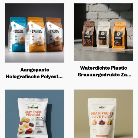
Waterdichte Plastic
Aangepaste
Gravuurgedrukte Zak
Holografische Polyester
met Rits Staande Zak,
Film Tasje Met Rits Pet
Koffie, Noten, Snacks,
Plastics Voedseltasje
Vlees, Snoeppoeder,
Verpakking
Voedselverpakking
Proteïnepoeder Tasje
Met Rits