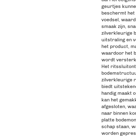
geurtjes kunne
beschermt het 
voedsel, waardo
smaak zijn, sn
zilverkleurige 
uitstraling en 
het product, ma
waardoor het b
wordt versterk
Het ritssluito
bodemstructuur
zilverkleurige 
biedt uitsteke
handig maakt o
kan het gemakk
afgesloten, wa
naar binnen kom
platte bodemon
schap staan, w
worden geprese