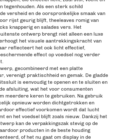
n tegenhouden. Als een sterk schild
de versheid en de oorspronkelijke smaak van
or rijst geurig blijft, theeleaves romig van
acks knapperig en salades vers. Het
buitenste ontwerp brengt niet alleen een luxe
verhoogt het visuele aantrekkingskracht van
ar reflecteert het ook licht effectief,
eschermende effect op voedsel nog verder
t.
ntwerp, gecombineerd met een platte
, verenigt praktischheid en gemak. De gladde
ritssluit is eenvoudig te openen en te sluiten en
nde afsluiting, wat het voor consumenten
m meerdere keren te gebruiken. Na gebruik
elijk opnieuw worden dichtgetrokken en
ardoor effectief voorkomen wordt dat lucht
t en het voedsel blijft zoals nieuw. Dankzij het
twerp kan de verpakkingszak stevig op de
aardoor producten in de beste houding
nteerd, of het nu gaat om display in de