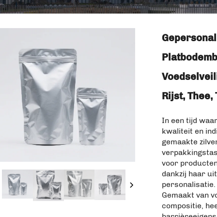
Gepersonali
Platbodemb
Voedselveil
Rijst, Thee
In een tijd wa
kwaliteit en ind
gemaakte zilver
verpakkingstas
voor producten 
dankzij haar ui
personalisatie.
Gemaakt van vo
compositie, hee
barrièreeigensc