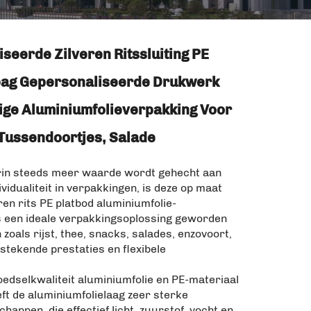
seerde Zilveren Ritssluiting PE
ag Gepersonaliseerde Drukwerk
ige Aluminiumfolieverpakking Voor
, Tussendoortjes, Salade
arin steeds meer waarde wordt gehecht aan
ividualiteit in verpakkingen, is deze op maat
en rits PE platbod aluminiumfolie-
 een ideale verpakkingsoplossing geworden
zoals rijst, thee, snacks, salades, enzovoort,
tstekende prestaties en flexibele
edselkwaliteit aluminiumfolie en PE-materiaal
ft de aluminiumfolielaag zeer sterke
happen, die effectief licht, zuurstof, vocht en