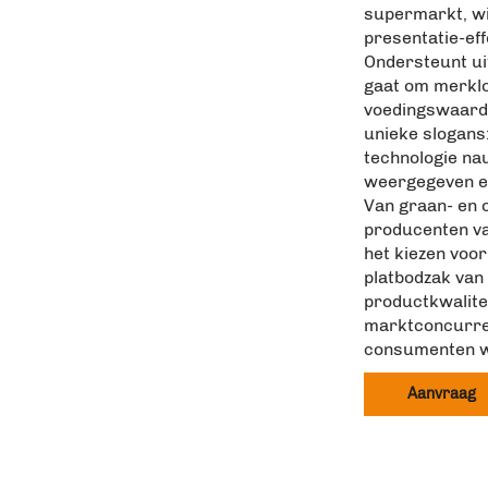
supermarkt, win
presentatie-ef
Ondersteunt ui
gaat om merklo
voedingswaardet
unieke slogans
technologie n
weergegeven en
Van graan- en o
producenten va
het kiezen voor
platbodzak van 
productkwalitei
marktconcurren
consumenten w
Aanvraag