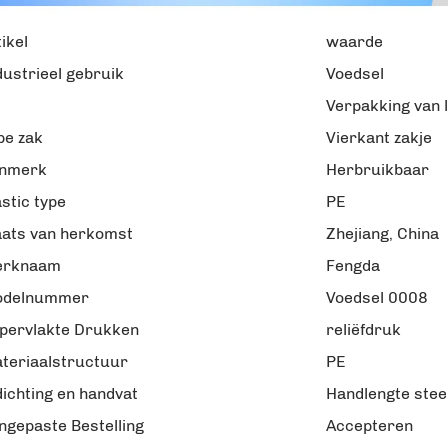
ikel
waarde
dustrieel gebruik
Voedsel
Verpakking van 
pe zak
Vierkant zakje
nmerk
Herbruikbaar
astic type
PE
aats van herkomst
Zhejiang, China
rknaam
Fengda
delnummer
Voedsel 0008
pervlakte Drukken
reliëfdruk
teriaalstructuur
PE
dichting en handvat
Handlengte stee
ngepaste Bestelling
Accepteren