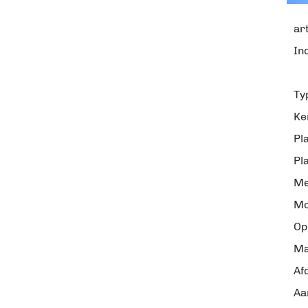
art
In
Ty
Ke
Pl
Pl
Me
Mo
Op
Ma
Af
Aa