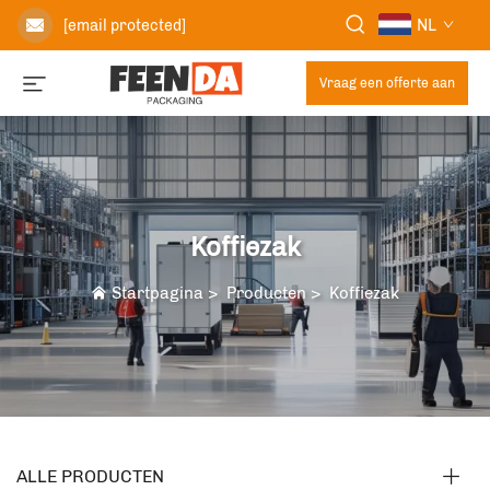
NL
[email protected]
Vraag een offerte aan
Koffiezak
Startpagina
>
Producten
>
Koffiezak
ALLE PRODUCTEN