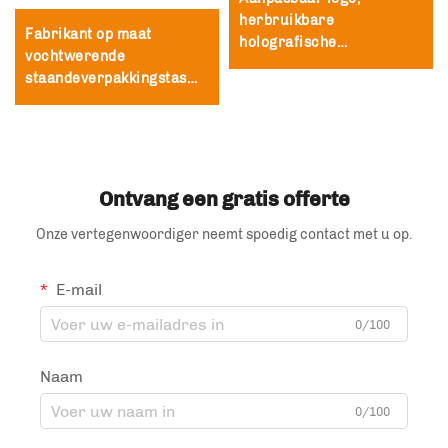
herbruikbare
Fabrikant op maat
holografische
vochtwerende
polyethyleen- en petieter
staandeverpakkingstas
verpakkingszakken,
met ritssluiting thee- en
ritszakken van
kofferverpakkingstas
polyesterfolie
Ontvang een gratis offerte
Onze vertegenwoordiger neemt spoedig contact met u op.
E-mail
0/100
Naam
0/100