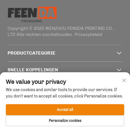
Copyright © 2025 WENZHOU FENGDA PRINTING CO.,
LTD Alle rechten voorbehouden.
Privacybeleid
PRODUCTCATEGORIE
SNELLE KOPPELINGEN
We value your privacy
CONTACTINFORMATIE
We use cookies and similar tools to provide our services. If
you don't want to accept all cookies, click Personalize cookies.
Office add : Gebouw 4, Nr. 1915-2011 Haifeng Road,
Wenzhou, Zhejiang, China
Accept all
E-mail:
[email protected]
Personalize cookies
Tel:
+86-13758856618