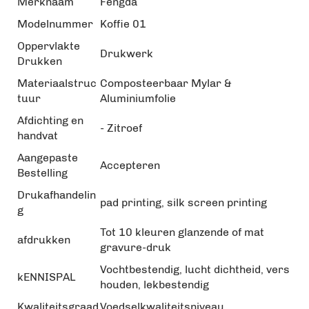
Merknaam
Fengda
Modelnummer
Koffie 01
Oppervlakte
Drukwerk
Drukken
Materiaalstruc
Composteerbaar Mylar &
tuur
Aluminiumfolie
Afdichting en
- Zitroef
handvat
Aangepaste
Accepteren
Bestelling
Drukafhandelin
pad printing, silk screen printing
g
Tot 10 kleuren glanzende of mat
afdrukken
gravure-druk
Vochtbestendig, lucht dichtheid, vers
kENNISPAL
houden, lekbestendig
Kwaliteitsgraad
Voedselkwaliteitsniveau