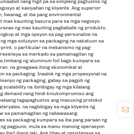
umaabot nang higit pa sa simpleng pagtustos ng
osyo at kasiyahan ng kliyente. Ang superior
, liwanag, at iba pang environmental
at mas kaunting basura para sa mga negosyo.
aranas ng mas kaunting pagbabalik ng produkto,
angkop at mga opsyon sa pag-personalize na
a ng mga solusyon sa packaging na nakatuon sa
print, o partikular na mekanismo ng pag-
g presensya sa merkado sa pamamagitan ng
na timbang ng aluminum foil bags kumpara sa
iran, na ginagawa itong ekonomikal at
on sa packaging. Inaalok ng mga propesyonal na
senyo ng packaging, gabay sa pagpili ng
scalability na ibinibigay ng mga kilalang
 ng demand nang hindi kinukompromiso ang
walaang tagapagtustos ang masusing protokol
teryales, na nagbibigay sa mga kliyente ng
itaw sa pamamagitan ng nabawasang
es sa packaging kumpara sa iba pang paraan ng
aan ng pagpuno, mula sa manu-manong operasyon
iba't ibang laki. Ang tibay at resistensya sa