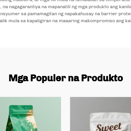
, na nagagarantiya na mapanatili ng mga produkto ang kanila
syumer sa pamamagitan ng napakahusay na barrier protecti
salik mula sa kapaligiran na maaaring makompromiso ang kal
Mga Populer na Produkto