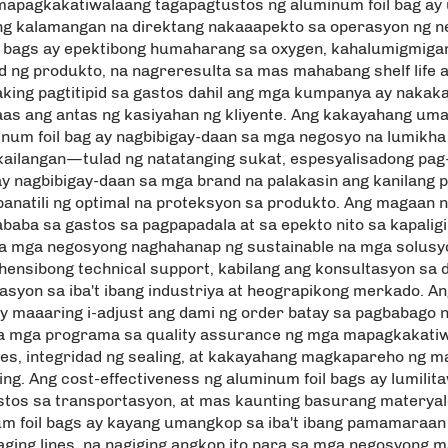
mapagkakatiwalaang tagapagtustos ng aluminum foil bag ay 
ng kalamangan na direktang nakaaapekto sa operasyon ng neg
il bags ay epektibong humaharang sa oxygen, kahalumigmigan
 ng produkto, na nagreresulta sa mas mahabang shelf life 
king pagtitipid sa gastos dahil ang mga kumpanya ay nakak
aas ang antas ng kasiyahan ng kliyente. Ang kakayahang um
inum foil bag ay nagbibigay-daan sa mga negosyo na lumikh
kailangan—tulad ng natatanging sukat, espesyalisadong pag-
 ay nagbibigay-daan sa mga brand na palakasin ang kanilan
anatili ng optimal na proteksyon sa produkto. Ang magaan 
baba sa gastos sa pagpapadala at sa epekto nito sa kapalig
 sa mga negosyong naghahanap ng sustainable na mga solusy
ensibong technical support, kabilang ang konsultasyon sa di
yon sa iba't ibang industriya at heograpikong merkado. Ang 
ay maaaring i-adjust ang dami ng order batay sa pagbabago
 sa mga programa sa quality assurance ng mga mapagkakati
ies, integridad ng sealing, at kakayahang magkapareho ng ma
ng. Ang cost-effectiveness ng aluminum foil bags ay lumil
tos sa transportasyon, at mas kaunting basurang materyal
minum foil bags ay kayang umangkop sa iba't ibang pamamar
ing lines, na nagiging angkop ito para sa mga negosyong may 