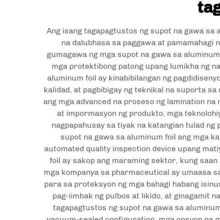
tag
Ang isang tagapagtustos ng supot na gawa sa
na dalubhasa sa paggawa at pamamahagi ng
gumagawa ng mga supot na gawa sa aluminum foi
mga protektibong patong upang lumikha ng na
aluminum foil ay kinabibilangan ng pagdidisen
kalidad, at pagbibigay ng teknikal na suporta sa
ang mga advanced na proseso ng lamination na 
at impormasyon ng produkto, mga teknolohiy
nagpapahusay sa tiyak na katangian tulad n
supot na gawa sa aluminum foil ang mga kag
automated quality inspection device upang ma
foil ay sakop ang maraming sektor, kung saan
mga kompanya sa pharmaceutical ay umaasa sa 
para sa proteksyon ng mga bahagi habang isinus
pag-iimbak ng pulbos at likido, at ginagamit 
tagapagtustos ng supot na gawa sa aluminum
vacuum-sealed configuration, mga opsyon na mu