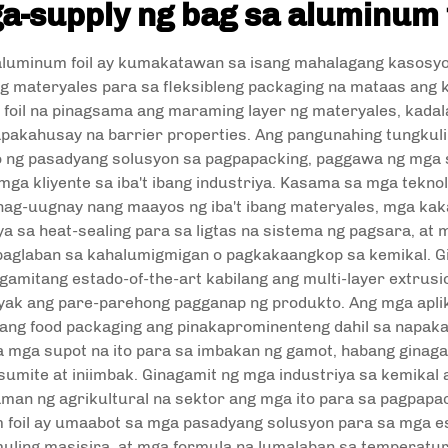
a-supply ng bag sa aluminum 
 aluminum foil ay kumakatawan sa isang mahalagang kasosy
 materyales para sa fleksibleng packaging na mataas ang k
l na pinagsama ang maraming layer ng materyales, kadalasa
pakahusay na barrier properties. Ang pangunahing tungkuli
yo ng pasadyang solusyon sa pagpapacking, paggawa ng mga su
 mga kliyente sa iba't ibang industriya. Kasama sa mga tekn
nag-uugnay nang maayos ng iba't ibang materyales, mga kak
a sa heat-sealing para sa ligtas na sistema ng pagsara, at 
g paglaban sa kahalumigmigan o pagkakaangkop sa kemikal. 
amitang estado-of-the-art kabilang ang multi-layer extrusi
tiyak ang pare-parehong pagganap ng produkto. Ang mga apl
 ang food packaging ang pinakaprominenteng dahil sa napa
mga supot na ito para sa imbakan ng gamot, habang ginagam
umite at iniimbak. Ginagamit ng mga industriya sa kemikal
naman ng agrikultural na sektor ang mga ito para sa pagpapac
 foil ay umaabot sa mga pasadyang solusyon para sa mga es
ling masisira, at mga formula na lumalaban sa temperatura