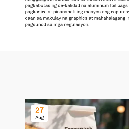
pagkabutas ng de-kalidad na aluminum foil bags
pagkasira at pinananatiling maayos ang reputasy
daan sa makulay na graphics at mahahalagang i
pagsunod sa mga regulasyon.
27
Aug