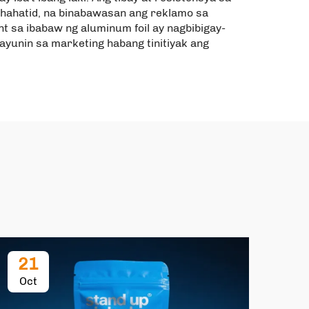
ihahatid, na binabawasan ang reklamo sa
nt sa ibabaw ng aluminum foil ay nagbibigay-
yunin sa marketing habang tinitiyak ang
21
2
Oct
Oc