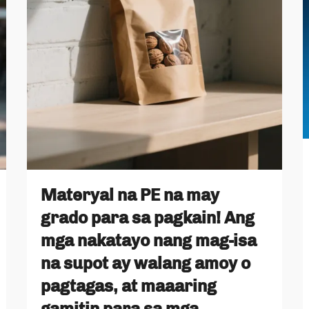
Materyal na PE na may
grado para sa pagkain! Ang
mga nakatayo nang mag-isa
na supot ay walang amoy o
pagtagas, at maaaring
gamitin para sa mga