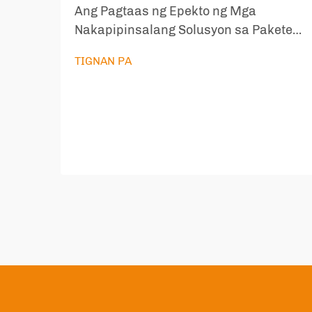
Ang Pagtaas ng Epekto ng Mga
Nakapipinsalang Solusyon sa Pakete
Sa eco-conscious na mundo ngayon,
TIGNAN PA
ang mga eco-friendly packaging bags
ay naging mahalagang solusyon
upang labanan ang lumalagong krisis
sa basura. Ang mga inobatibong
solusyon sa pagpapakete ay
kumakatawan sa isang
makabuluhang...