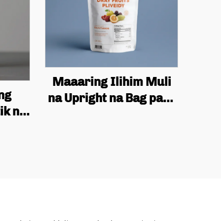
Maaaring Ilihim Muli
ng
na Upright na Bag para
ik na
sa Packaging ng
n na
Pagkain, Dried Fruit
g para
Snack
kwit