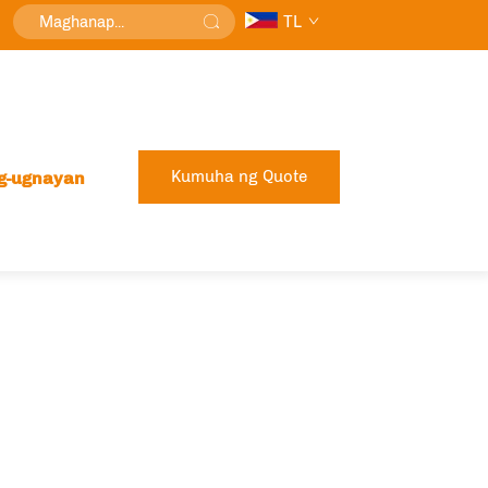
TL
Kumuha ng Quote
g-ugnayan