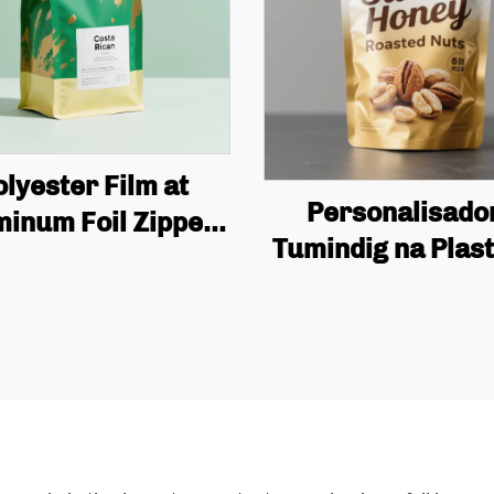
olyester Film at
Personalisado
minum Foil Zipper
Tumindig na Plast
 Custom Printed
Bag, Anti-ubasa
cyclable Tea and
Aluminyo Foil, Ba
fee Stand Bag na
sa Snack at Bis
 Valve at Zipper
may Zipper