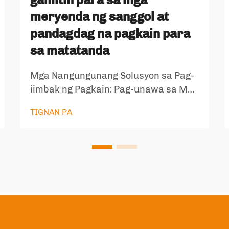
meryenda ng sanggol at
pandagdag na pagkain para
sa matatanda
Mga Nangungunang Solusyon sa Pag-
iimbak ng Pagkain: Pag-unawa sa Mga
Standing Bag na PE na May Grado
TIGNAN PA
para sa Pagkain Kapag ang usapin ay
ligtas na pag-iimbak ng pagkain, lalo
na para sa pinakamahihina sa ating
pamilya tulad ng mga sanggol at
matatanda, napakahalaga ng pagpili
ng materyal sa pagpoproseso. Ang
food gra...