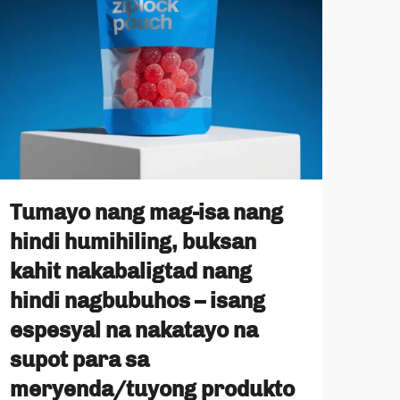
Tumayo nang mag-isa nang
Pum
hindi humihiling, buksan
tum
kahit nakabaligtad nang
mat
hindi nagbubuhos – isang
itu
espesyal na nakatayo na
sa
supot para sa
sa 
meryenda/tuyong produkto