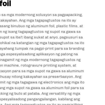
foil
o sa mga modernong solusyon sa pagpapacking,
akayahan. Ang mga tagapagtustos na ito ay
ng binubuo ng aluminum foil, plastic films, at
n ng isang tagapagtustos ng supot na gawa sa
pot sa iba't ibang sukat at anyo, pagsusuri sa
olohikal na katangian ng mga tagapagtustos na ito
ayahang tumpak na pagpi-print para sa branding
mga espesyalisadong aplikasyon ng patong na
Ginagamit ng mga modernong tagapagtustos ng
on machine, rotogravure printing system, at
ikasyon para sa mga supot na gawa sa aluminum
kahusay nitong kakayahan sa preserbasyon. Ang
it ng mga tagagawa ng electronics ang mga ito
 ang mga supot na gawa sa aluminum foil para sa
king ng buto at pataba. Ang versatility ng mga
pesyalisadong pangangailangan, kabilang ang
. Ang mga tagapagtustos na ito ay nagsisilbing