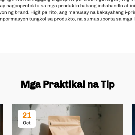
 ay nagpoprotekta sa mga produkto habang inihahandle at in
on ng brand. Higit pa rito, ang mahusay na kakayahang i-pri
mpormasyon tungkol sa produkto, na sumusuporta sa mga la
Mga Praktikal na Tip
21
Oct