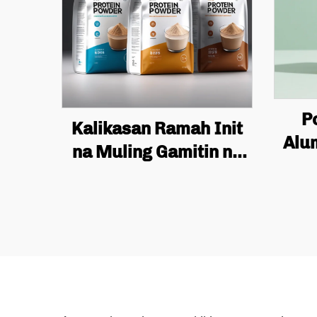
P
Kalikasan Ramah Init
Alu
na Muling Gamitin na
Bag
Custom Zipper Bag,
Re
Plastik na Food Bag,
Cof
Food Packaging Bag,
may
Protein Powder Bag