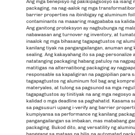
Ang mga benepisyo ng pakikipagsosyo sa isang 
packaging, na nag-aalok ng mga transformatibo
barrier properties na ibinibigay ng aluminum fo
contaminants na maaaring magpababa sa kalidad
Ang ganitong proteksyon ay nagbubunga ng mala
nabawasan ang turnover ng inventory, at tumat
inaalok ng mga bihasang tagapagtustos ng alum
kanilang tiyak na pangangailangan, anuman ang 
sealing. Ang kakayahang ito sa pag-personalize
natatanging packaging habang patuloy na nagpap
matitigas na alternatibong packaging ay nagpapa
responsable sa kapaligiran na pagpipilian para
tagapagtustos ng aluminum foil bag ang kompreh
materyales, at tulong sa pagsunod sa mga regulas
tagapagtustos ay tinitiyak na ang mga negosyo 
kalidad o mga deadline sa paghahatid. Kasama
sa pagsusuri upang i-verify ang barrier propert
kumpiyansa sa performance ng kanilang packagi
pangangailangan sa imbakan, mas mababang gas
packaging. Bukod dito, ang versatility ng alu
hanggang sa mataas na bilis na automated packag