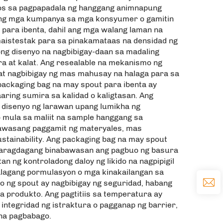
stos sa pagpapadala ng hanggang animnapung
sa ng mga kumpanya sa mga konsyumer o gamitin
 para ibenta, dahil ang mga walang laman na
aistestak para sa pinakamataas na densidad ng
g disenyo na nagbibigay-daan sa madaling
a at kalat. Ang resealable na mekanismo ng
at nagbibigay ng mas mahusay na halaga para sa
packaging bag na may spout para ibenta ay
ring sumira sa kalidad o kaligtasan. Ang
disenyo ng larawan upang lumikha ng
o mula sa maliit na sample hanggang sa
abawasang paggamit ng materyales, mas
stainability. Ang packaging bag na may spout
 karagdagang binabawasan ang pagbuo ng basura
 ng kontroladong daloy ng likido na nagpipigil
alagang pormulasyon o mga kinakailangan sa
o ng spout ay nagbibigay ng seguridad, habang
a produkto. Ang pagtitiis sa temperatura ay
 integridad ng istraktura o pagganap ng barrier,
 na pagbabago.