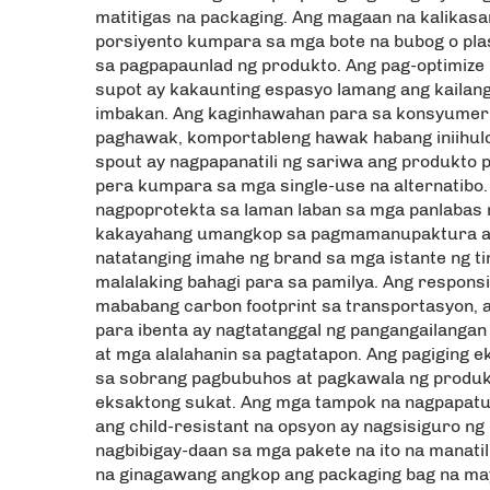
matitigas na packaging. Ang magaan na kalikasa
porsiyento kumpara sa mga bote na bubog o pla
sa pagpapaunlad ng produkto. Ang pag-optimize 
supot ay kakaunting espasyo lamang ang kailan
imbakan. Ang kaginhawahan para sa konsyumer 
paghawak, komportableng hawak habang iniihulo
spout ay nagpapanatili ng sariwa ang produkto 
pera kumpara sa mga single-use na alternatibo.
nagpoprotekta sa laman laban sa mga panlabas n
kakayahang umangkop sa pagmamanupaktura ay n
natatanging imahe ng brand sa mga istante ng ti
malalaking bahagi para sa pamilya. Ang respons
mababang carbon footprint sa transportasyon, a
para ibenta ay nagtatanggal ng pangangailanga
at mga alalahanin sa pagtatapon. Ang pagiging 
sa sobrang pagbubuhos at pagkawala ng produkt
eksaktong sukat. Ang mga tampok na nagpapatun
ang child-resistant na opsyon ay nagsisiguro ng
nagbibigay-daan sa mga pakete na ito na manatili
na ginagawang angkop ang packaging bag na may 