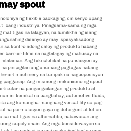
 may spout
lohiya ng flexible packaging, dinisenyo upang
't ibang industriya. Pinagsama-sama ng mga
matitigas na lalagyan, na lumilikha ng isang
pangunahing disenyo ay may ispesyalisadong
an sa kontroladong daloy ng produkto habang
yer barrier films na nagbibigay ng mahusay na
 nilalaman. Ang teknolohikal na pundasyon ay
, na pinipigilan ang anumang pagtagas habang
the-art machinery na tumpak na nagpoposisyon
s ng pagganap. Ang mismong mekanismo ng spout
partikular na pangangailangan ng produkto at
numin, kemikal na pangbahay, automotive fluids,
enta ang kamangha-manghang versatility sa pag-
pal na pormulasyon gaya ng detergent at lotion.
 sa matitigas na alternatibo, nabawasan ang
uong supply chain. Ang mga konsiderasyon sa
t-akit na pagpipilian ang packaging bag na may