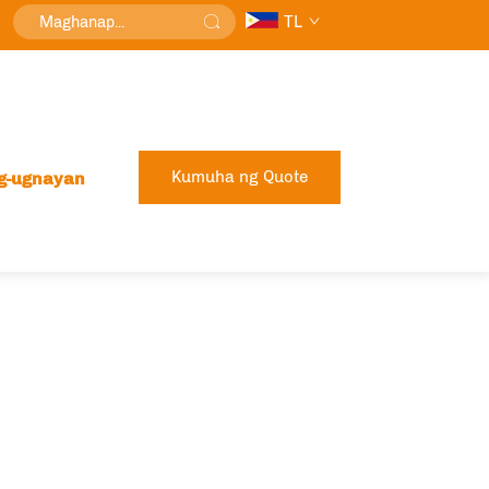
TL
Kumuha ng Quote
g-ugnayan