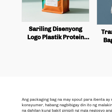
Sariling Disenyong
Tra
Logo Plastik Protein
Ba
Powder Bag, Flat
Z
Bottomed Coffee Bean
Coco
Packaging Bag na may
Foo
Valve at Zipper
Ang packaging bag na may spout para ibenta ay
konsyumer, habang nagbibigay din ito ng malaki
na dahilan kung bakit pinipili ng mga negosyo a