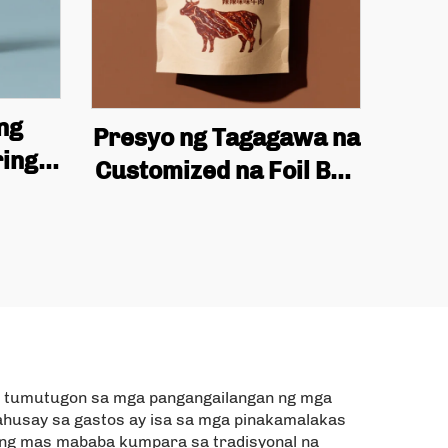
ng
Presyo ng Tagagawa na
ring
Customized na Foil Bag
ing I-
na may Zipper Lock Bag
k na
na Itim na Polyester
tas,
Film para sa Food Bag
Foil,
ra sa
pper
ng tumutugon sa mga pangangailangan ng mga
mahusay sa gastos ay isa sa mga pinakamalakas
iling mas mababa kumpara sa tradisyonal na