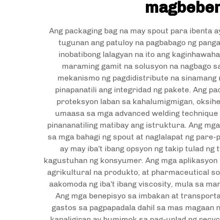
magbebent
Ang packaging bag na may spout para ibenta a
tugunan ang patuloy na pagbabago ng panga
inobatibong lalagyan na ito ang kaginhawaha
maraming gamit na solusyon na nagbago sa 
mekanismo ng pagdidistribute na sinamang m
pinapanatili ang integridad ng pakete. Ang p
proteksyon laban sa kahalumigmigan, oksihen
umaasa sa mga advanced welding technique na
pinananatiling matibay ang istruktura. Ang m
sa mga bahagi ng spout at naglalapat ng pare
ay may iba't ibang opsyon ng takip tulad ng
kagustuhan ng konsyumer. Ang mga aplikasyon ni
agrikultural na produkto, at pharmaceutical s
aakomoda ng iba't ibang viscosity, mula sa man
Ang mga benepisyo sa imbakan at transporta
gastos sa pagpapadala dahil sa mas magaan 
kapaligiran ay humimok sa pag-unlad ng recycl