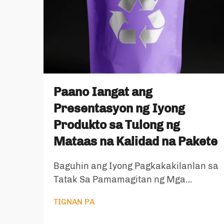
Paano Iangat ang
Presentasyon ng Iyong
Produkto sa Tulong ng
Mataas na Kalidad na Pakete
Baguhin ang Iyong Pagkakakilanlan sa
Tatak Sa Pamamagitan ng Mga
Estratehikong Solusyon sa Pakete Ang
TIGNAN PA
paraan kung paano mo inilalahad ang
iyong mga produkto ay nagsasabi ng