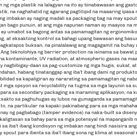
n ng mga plastik na lalagyan na ito ay binabawasan ang ga
stik, na naghahatid ng agarang pagtitipid na maaaring ipa
ng imbakan ay naging madali sa packaging bag na may spout
gan bago punuin, at ang mga napunan naman ay maayos na m
ay umabot sa bagong antas sa pamamagitan ng ergonomikon
g, at eksaktong kontrol sa bahagi upang bawasan ang basur
pagkatapos buksan, na pinalalawig ang magagamit na buhay 
 Ang teknolohiya ng barrier protection na isinama sa bawat 
a kontaminante, UV radiation, at atmospheric gases na maaa
agbibigay-daan sa pag-customize ng mga hugis, sukat, at 
ndahan, habang tinatanggap ang iba't ibang dami ng produkt
ibilidad sa kapaligiran ay nararating sa pamamagitan ng n
t mga opsyon sa recyclability na tugma sa mga layunin sa su
n para sa secondary packaging sa maraming aplikasyon, na
eksakto sa paghuhugas ay lubos na gumaganda sa pamamagitan
o, na partikular na kapaki-pakinabang para sa mga mahah
ay ng pagbabago (tamper evidence) na naka-built sa diseny
 kaligtasan sa bahay para sa mga potensyal na mapanganib n
 sa iba't ibang kondisyon ng imbakan nang hindi nasisira ang
spout para ibenta sa iba't ibang sona ng klima at seasonal