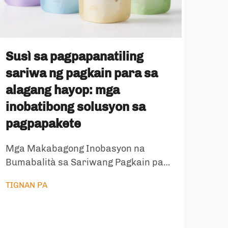
Susì sa pagpapanatiling
sariwa ng pagkain para sa
alagang hayop: mga
Mat
inobatibong solusyon sa
gra
pagpapakete
mg
na 
Mga Makabagong Inobasyon na
pag
Bumabalità sa Sariwang Pagkain para
gam
sa Alagang Hayop Ang ebolusyon ng
TIGNAN PA
pagpapakete ng pagkain para sa
mer
alagang hayop ay lubos na nagbago sa
pa
nakaraang sampung taon, kung saan
sa