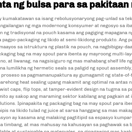
a ng bulsa para sa pakitaan
y kumakatawan sa isang rebolusyonaryong pag-unlad sa tekno
ngailangan ng mga modernong konsyumer at negosyo sa iba
n ng tradisyonal na pouch kasama ang pagiging mapagana ng 
pagpo-packaging ng likido at semi-likidong produkto. Ang 
aayos sa istruktura ng plastik na pouch, na nagbibigay-da
ackaging bag na may spout para ibenta ay mayroong multi-la
o, at liwanag, na nagsisiguro ng mas mahabang shelf life ng
 lumilikha ng hermetic seals sa paligid ng spout assembly
ga proseso sa pagmamanupaktura ay gumagamit ng state-of-
-parehong heat sealing upang makamit ang optimal na anta
 twist caps, flip tops, at tamper-evident design na tugma sa 
to ay sakop ang maraming sektor kabilang ang pagkain at i
olutions. Ipinapakita ng packaging bag na may spout para ib
ipis na likido tulad ng juice at sarsa hanggang sa mas maka
syon ay kasama ang malaking pagtitipid sa espasyo kumpara
na timbang, at mas mahusay na kahusayan sa paghawak sa b
able at sustainable na materyales, na ginagawing mas kaaki