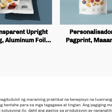
Personalisado
nsparent Upright
Pagprint, Maaa
g, Aluminum Foil
Ilihim Muli, Maaar
ipper Lock Bag,
recycle na Plasti
nut Flakes at Pet
Bag para sa Pru
d Nut Packaging
Matang Aluminyo 
Power Bag
Upright na Bag pa
Pagkain may Zi
Packaging
 nagdudulot ng maraming praktikal na benepisyo na tuwira
ng bentahe para sa mga tagagawa at tingian. Ang pagiging 
ng solusyong ito, dahil ang gastos sa produksyon ay nananat