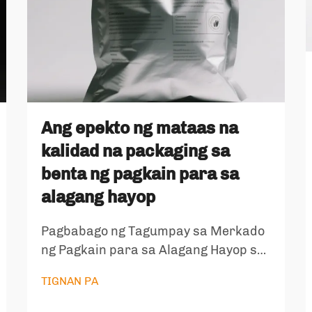
Ang epekto ng mataas na
kalidad na packaging sa
benta ng pagkain para sa
alagang hayop
Pagbabago ng Tagumpay sa Merkado
ng Pagkain para sa Alagang Hayop sa
pamamagitan ng Premium na
TIGNAN PA
Solusyon sa Packaging Sa
kasalukuyang mapagkumpitensyang