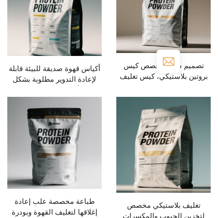
شعار مخصص كيس
أكياس قهوة صديقة للبيئة قابلة
لاستيكي، كيس تغليف
لإعادة التدوير مطلوبة بشكل
هوة ذو قاع مسطح مع
كبير، أكياس بودرة البروتين،
مام وسحّاب
أكياس سحاب عمودية
مخصصة، تغليف غذائي
طباعة مخصصة علب إعادة
 بلاستيكي مخصص
إغلاقها لتغليف القهوة وبودرة
الحبوب والمكسرات