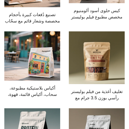
وى أسود ألومنيوم
تصنيع دُفعات كبيرة بأحجام
بوع فيلم بوليستر
مخصصة وشعار قائم مع سحّاب
 سحاب علوي
من الألمنيوم غلاف فيلم
بوليستر لحقيبة الوجبات
الخفيفة الغذائية
أكياس بلاستيكية مطبوعة،
ذية من فيلم بوليستر
سحاب، أكياس قائمة، قهوة،
رأسي بوزن 3.5 جرام مع
مكسرات، وجبات خفيفة، لحوم،
وم للروائح، الفواكه
حلوى، بودرة، تغليف غذائي
ة والمكسرات يمكن
إعادة تعبئتها