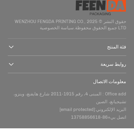
حقوق النشر © 2025 WENZHOU FENGDA PRINTING CO.,
سياسة الخصوصية
تج
ريعة
 الاتصال
Office add : المبنى 4، رقم 1915-2011 شارع هايفنغ، وينزو،
غ، الصين
إلكتروني:
[email protected]
+86-13758856618