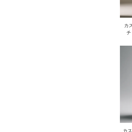
カ
チ
グ
ッ
カス