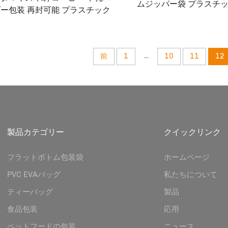
ムジッパー袋 プラスチ
ー包装 再封可能 プラスチック
食品包装袋 プロテイン
ッグ ポリエステルフィルム包装
ッグ
小袋 ホエイプロテインバッグ
...
前
1
10
11
12
製品カテゴリー
クイックリンク
フラットボトム包装袋
ホームページ
PVC EVAバッグ
私たちについて
ティーバッグ
製品
食品包装
応用
ペットフードの包装
ニュース