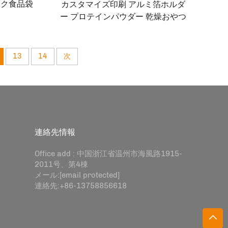
ック食品袋
カスタマイズ印刷 アルミ箔ホルダ
パウダーバ
ー プロテインパウダー 乾燥おやつ
ペットフード ジェリー包装 ジッパ
ー 安全なプラスチック食品
13
14
次
連絡先情報
Office add : 中国浙江省温州市海風路1915-
2011号、第4棟
メール:
[email protected]
連絡先:
+86-13758856618