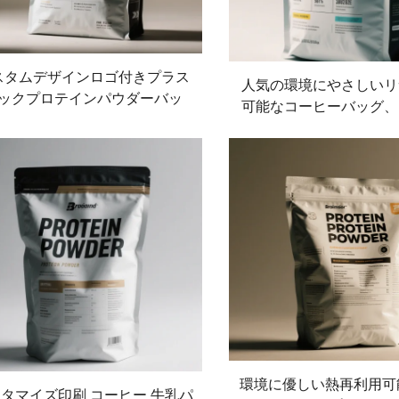
スタムデザインロゴ付きプラス
人気の環境にやさしいリ
ックプロテインパウダーバッ
可能なコーヒーバッグ、
、弁付きジッパーバッグのフラ
ンパウダーバッグ、カス
トボトムコーヒービーン包装袋
可能なジッパー付き upri
グ、食品包装
環境に優しい熱再利用可
タマイズ印刷 コーヒー 牛乳パ