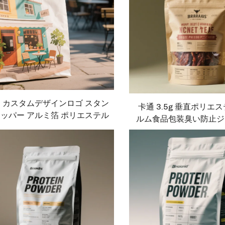
 カスタムデザインロゴ スタン
卡通 3.5g 垂直ポリエ
ッパー アルミ箔 ポリエステル
ルム食品包装臭い防止ジ
フィルム 食品スナックバッグ
き、ドライフルーツとナ
包装可能