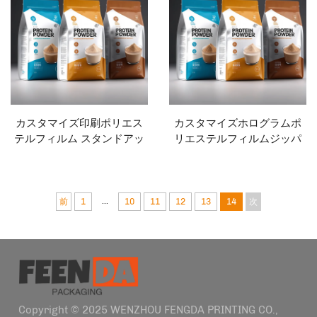
カスタマイズ印刷ポリエス
カスタマイズホログラムポ
テルフィルム スタンドアッ
リエステルフィルムジッパ
プバッグ プラスチック包装
ー付きペットプラスチック
ジッパー お菓子 栄養バー 防
食品袋パッケージプロテイ
臭 ペットバッグ包装
ンパウダーバッグ
...
前
1
10
11
12
13
14
次
Copyright © 2025 WENZHOU FENGDA PRINTING CO.,