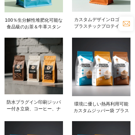
カスタムデザインロゴ付き
100％生分解性堆肥化可能な
プラスチックプロテインパ
食品級のお茶＆牛革スタン
ウダーバッグ、弁付きジッ
ドアップポーチ、カスタム
パーバッグのフラットボト
ジッパーバッグの平方底袋
ムコーヒービーン包装袋
防水プラグイン印刷ジッパ
環境に優しい熱再利用可能
ー付き立袋、コーヒー、ナ
カスタムジッパー袋 プラス
ッツ、スナック、肉、キャ
チック食品袋 食品包装袋 プ
ンディ粉末、食品包装用
ロテインパウダーバッグ