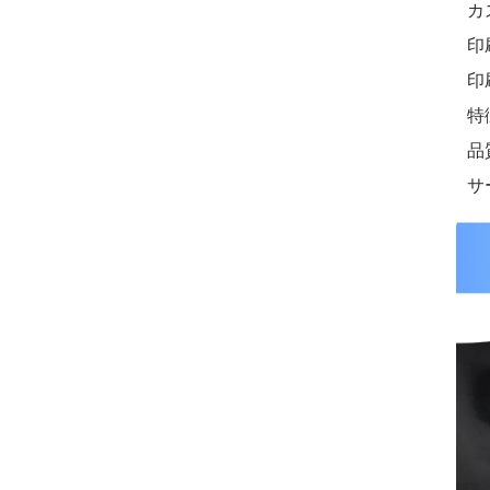
カ
印
印
特
品
サ