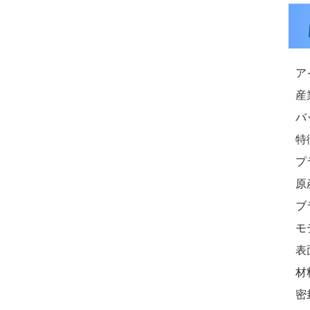
ア
産
バ
特
プ
原
ブ
モ
表
材
密