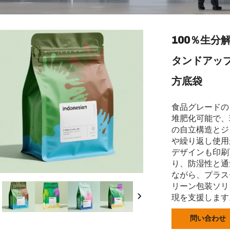
100％生分
タンドアッ
方底袋
食品グレードの
堆肥化可能で、
の自立構造とジ
や繰り返し使用
デザインも印刷
り、防湿性と通
ながら、プラス
リーン包装ソリ
現を支援します
問い合わせ