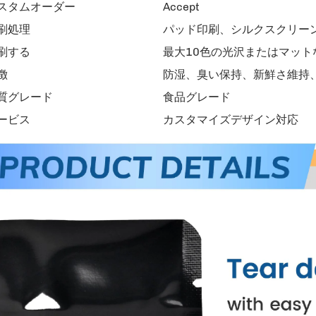
スタムオーダー
Accept
刷処理
パッド印刷、シルクスクリー
刷する
最大10色の光沢またはマット
徴
防湿、臭い保持、新鮮さ維持
質グレード
食品グレード
ービス
カスタマイズデザイン対応