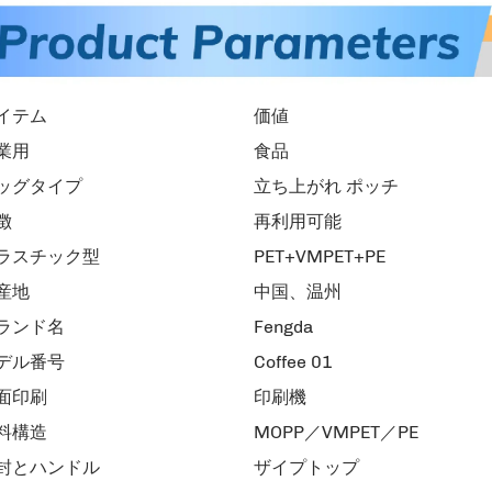
イテム
価値
業用
食品
ッグタイプ
立ち上がれ ポッチ
徴
再利用可能
ラスチック型
PET+VMPET+PE
産地
中国、温州
ランド名
Fengda
デル番号
Coffee 01
面印刷
印刷機
料構造
MOPP／VMPET／PE
封とハンドル
ザイプトップ