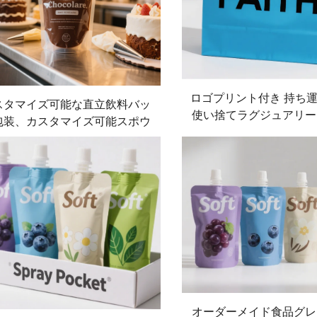
ロゴプリント付き 持ち
スタマイズ可能な直立飲料バッ
使い捨てラグジュアリー
包装、カスタマイズ可能スポウ
紙製ギフトバッグ オー
付き牛乳バッグ、プラスチック
可能 量販店向
体直立バッグ、安全スプレーバ
ッグ
オーダーメイド食品グレ