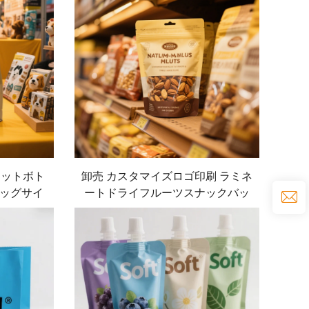
フラットボト
卸売 カスタマイズロゴ印刷 ラミネ
ッグサイ
ートドライフルーツスナックバッ
ド包装 ス
グ、ペット用再封可能なプラスチ
クバッグ
ック食品包装、ドライフルーツペ
ットフード