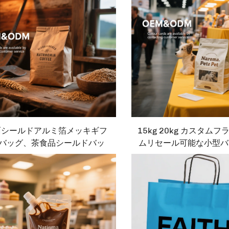
面シールドアルミ箔メッキギフ
15kg 20kg カスタム
バッグ、茶食品シールドバッ
ムリセール可能な小型バ
、プラスチック自立型バッグ、
ズ 猫用・犬用ドライフー
包装バッグ
タンドアッププラスチッ
ペットフード