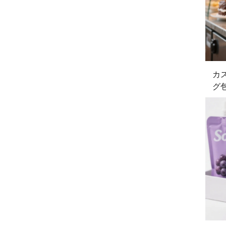
カ
グ
ト
液