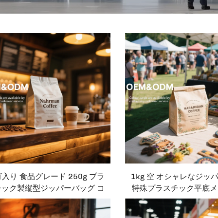
入り 食品グレード 250g プラ
1kg 空 オシャレなジッ
チック製縦型ジッパーバッグ コ
特殊プラスチック平底メ
ーヒーパッケージングバッグ
ドオーガニック食品用コ
ッグ