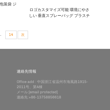
包装袋 ジ
ロゴカスタマイズ可能 環境にやさ
ー、コー
しい 垂直スプレーバッグ プラスチ
スプレー
ック包装 液体・牛乳 フレキソ印刷
..
14
次
連絡先情報
Office add : 中国浙江省温州市海風路1915-
2011号、第4棟
メール:
[email protected]
連絡先:
+86-13758856618