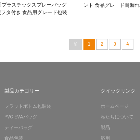
明プラスチックスプレーバッグ
ント 食品グレード耐漏れ
型フタ付き 食品用グレード包装
ュース飲料、ミルクティ
オーダーメイドサイズ ハチミツ
ヒー、アイスクリーム用
シロップ・調味料用
ポケット
.
前
1
2
3
4
製品カテゴリー
クイックリンク
フラットボトム包装袋
ホームページ
PVC EVAバッグ
私たちについて
ティーバッグ
製品
食品包装
応用