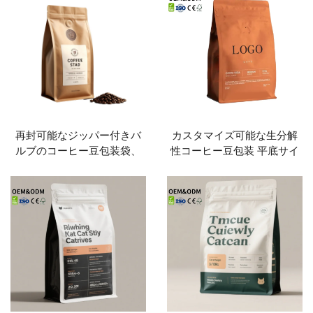
末、食品包装
再封可能なジッパー付きバ
カスタマイズ可能な生分解
ルブのコーヒー豆包装袋、
性コーヒー豆包装 平底サイ
クラフト紙平底テープ、
ドバックル・バルブ付き 食
500g クラフトコーヒーバッ
品用途
グ（バルブ付き）