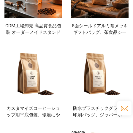
ODM工場卸売 高品質食品包
8面シールドアルミ箔メッキ
装 オーダーメイドスタンド
ギフトバッグ、茶食品シー
包装バッグ 包装バッグ コー
ルドバッグ、プラスチック
ヒーバッグ
自立型バッグ、包装バッグ
カスタマイズコーヒーショ
防水プラスチックグラビア
ップ用平底包装、環境にや
印刷バッグ、ジッパーポー
さしい250g 500g 1kg コー
チバッグ、コーヒー、ナッ
ヒーバッグ
ツ、スナック、肉、砂糖粉