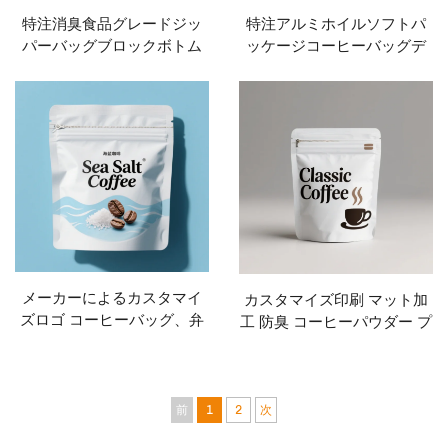
特注消臭食品グレードジッ
特注アルミホイルソフトパ
パーバッグブロックボトム
ッケージコーヒーバッグデ
コーヒーパッケージ・コー
ザイン、印刷付きロックジ
ヒーショップ用・サイドガ
ッパー、平底コーヒー袋バ
セット熱封エンボス
ルブ
メーカーによるカスタマイ
カスタマイズ印刷 マット加
ズロゴ コーヒーバッグ、弁
工 防臭 コーヒーパウダー プ
付フラットボトム コーヒー
ラスチック包装 スタンドチ
ビーンバッグ、ティーパウ
ャック袋 フLOUR食品包装袋
ダーパッケージ
前
1
2
次