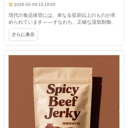
2026-05-09 15:18:00
現代の食品保管には、単なる収容以上のものが求
められています——すなわち、正確な湿気制御、
長期にわたる賞味期限の延長、およびサプライチ
さらに表示
ェーン全体で維持される構造的強度が不可欠で
す。密閉ジッパー食品バッグは、最も多機能な…