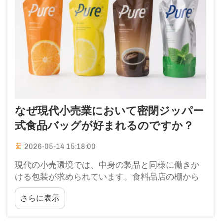
なぜ現代小売業において密閉ジッパー
式食品バッグが好まれるのですか？
2026-05-14 15:18:00
現代の小売環境では、中身の製品と同様に働きか
ける包装が求められています。食料品店の棚から
専門食品店に至るまで、消費者も小売業者も、製
さらに表示
品の陳列方法や保存方法について、ますます厳選
するようになっています…