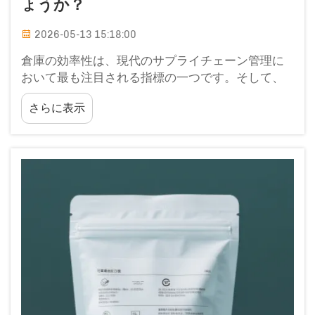
ょうか？
2026-05-13 15:18:00
倉庫の効率性は、現代のサプライチェーン管理に
おいて最も注目される指標の一つです。そして、
包装の選択は、多くのオペレーションマネージャ
さらに表示
ーが当初考えていた以上に、この効率性の達成に
大きく関与しています。製品が不適切な形状の梱
包で到着した場合…