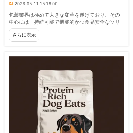
2026-05-11 15:18:00
包装業界は極めて大きな変革を遂げており、その
中心には、持続可能で機能的かつ食品安全なソリ
ューションに対する需要の高まりがあります。生
さらに表示
分解性スタンドアップパウチは、こうした課題に
対して最も説得力のある回答の一つとして登場し
ました…