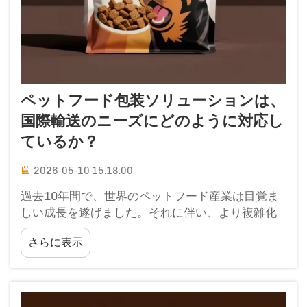
ペットフード包装ソリューションは、
国際輸送のニーズにどのように対応し
ているか？
2026-05-10 15:18:00
過去10年間で、世界のペットフード産業は目覚ま
しい成長を遂げました。それに伴い、より複雑化
する課題も生じています——すなわち、製品を国
さらに表示
境を越えて安全かつ効率的に輸送することです。
ペットフードの包装は、もはや単に…