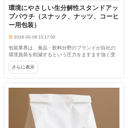
環境にやさしい生分解性スタンドアッ
プパウチ（スナック、ナッツ、コーヒ
ー用包装）
2026-05-06 15:17:00
包装業界は、食品・飲料分野のブランドが自社の
環境負荷を削減するという圧力をますます強く受
ける中、根本的な変革を遂げています。スナッ
さらに表示
ク、ナッツ、コーヒーといったカテゴリーは、柔
軟性の高い包装（フレキシブルパッケージング）
に大きく依存しており…