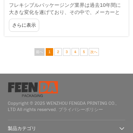
フレキシブルパッケージング業界は過去10年間に
大きな変化を遂げており、その中で、メーカーと
最終消費者の両方が求める複雑なニーズに一貫し
さらに表示
て応えてきた包装フォーマットがあります。注出
口付き包装袋は、今や定番の選択肢となりました…
前へ
1
2
3
4
5
次へ
Copyright © 2025 WENZHOU FENGDA PRINTING CO.,
LTD All rights reserved.
プライバシーポリシー
製品カテゴリ