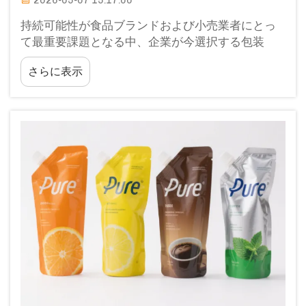
2026-05-07 15:17:00
持続可能性が食品ブランドおよび小売業者にとっ
て最重要課題となる中、企業が今選択する包装
は、長期的に極めて大きな意味を持ちます。エコ
さらに表示
フレンドリーなスタンドアップパウチは、環境配
慮と…を融合させた先進的なソリューションを表し
ています。