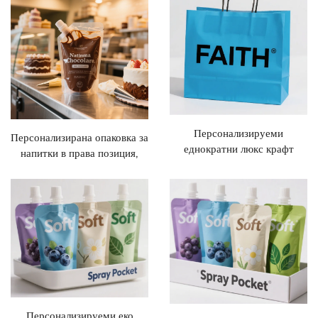
със съдържание за хранене,
домашни любимци, сушина
изправена пластмасова торба
за домашни любимци
за кучешко хранене
Персонализируеми
Персонализирана опаковка за
еднократни люкс крафт
напитки в права позиция,
хартиени подаръчни
Персонализирана торбичка
торбички с лого, преносими
за мляко с дозатор,
и подходящи за продажба на
Пластмасова тара в права
едро
позиция, Безопасна торбичка
за спрей
Персонализируеми еко