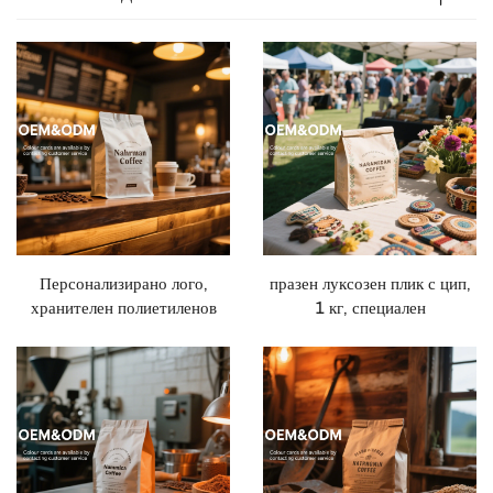
Персонализирано лого,
празен луксозен плик с цип,
хранителен полиетиленов
1 кг, специален
вертикално ципово пликче за
полиетиленов плосък дъно
кафе, 250 г
метален плик за органично
кафе