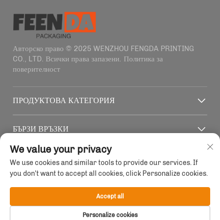
Авторско право © 2025 WENZHOU FENGDA PRINTING
CO., LTD. Всички права запазени.
Политика за
поверителност
ПРОДУКТОВА КАТЕГОРИЯ
БЪРЗИ ВРЪЗКИ
We value your privacy
КОНТАКТНА ИНФО
We use cookies and similar tools to provide our services. If
you don't want to accept all cookies, click Personalize cookies.
Office add : Зграда 4, № 1915-2011 ул. Хайфенг,
Вънчжоу, провинция Чжецзян, Китай
Accept all
Имейл:
[email protected]
Телефон:
+86-13758856618
Personalize cookies