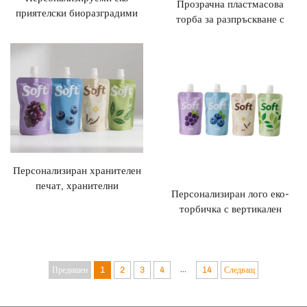
Прозрачна пластмасова
приятелски биоразградими
торба за разпръскване с
полиетиленови торбички за
вертикална капачка,
сок, вертикални торбички за
персонализируеми
разпръскване, торбички за
хранителни опаковки за
течности
меден шируп и подправки
Персонализиран хранителен
печат, хранителни
Персонализиран лого еко-
непротичащи опаковки,
торбичка с вертикален
торбички за сокове, млечни
спрей, пластмасово
напитки, кафе, сладоледени
опаковане с флексографски
спрей джобове
печат за течности/мляко
...
Предишен
1
2
3
4
14
Следващ