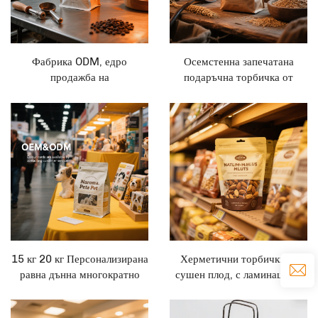
Фабрика ODM, едро
Осемстенна запечатана
продажба на
подаръчна торбичка от
висококачествени опаковки
алуминиева фолия, чайна/
за храна, персонализирани
хранителна запечатана
стойки за опаковане,
торбичка, самоподдържаща
торбички за кафе
се пластмасова торбичка,
опаковъчна торбичка
15 кг 20 кг Персонализирана
Херметични торбички за
равна дънна многократно
сушен плод, с ламинация и
затваряща се малка торбичка
персонализирано печатане
за кучешко и котешко със
на лого, торбички за храна за