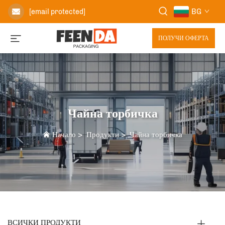
BG
[email protected]
ПОЛУЧИ ОФЕРТА
Чайна торбичка
Начало
>
Продукти
>
Чайна торбичка
ВСИЧКИ ПРОДУКТИ