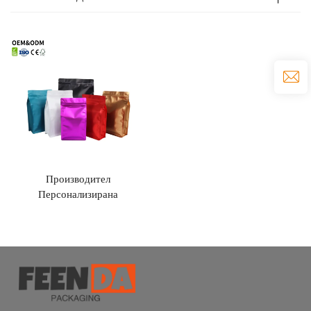
Производител
Персонализирана
водонепропусклива торба за
опаковане, цип, торба за чай
и кафе