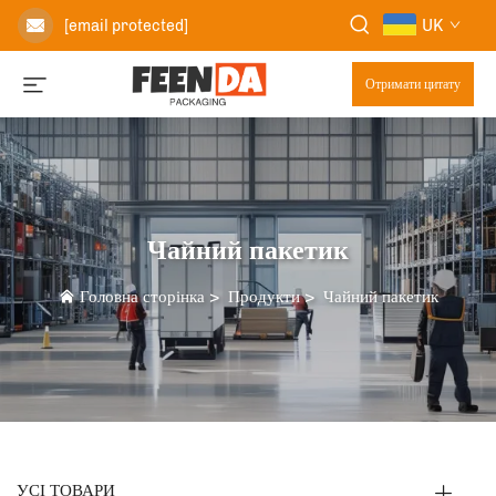
UK
[email protected]
Отримати цитату
Чайний пакетик
Головна сторінка
>
Продукти
>
Чайний пакетик
УСІ ТОВАРИ