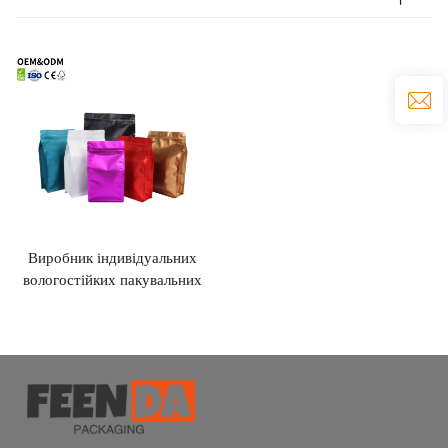
Виробник індивідуальних
вологостійких пакувальних
мішків із замком для чайного
та кавового пакування