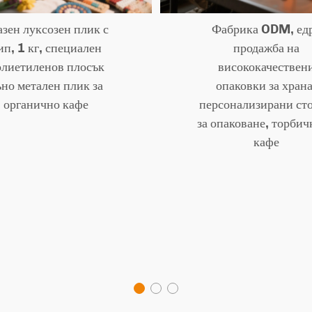
азен луксозен плик с
Фабрика ODM, ед
ип, 1 кг, специален
продажба на
олиетиленов плосък
висококачествен
ъно метален плик за
опаковки за храна
органично кафе
персонализирани ст
за опаковане, торбич
кафе