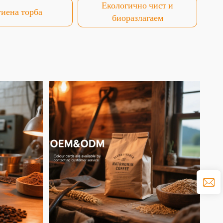
Екологично чист и
тиена торба
биоразлагаем