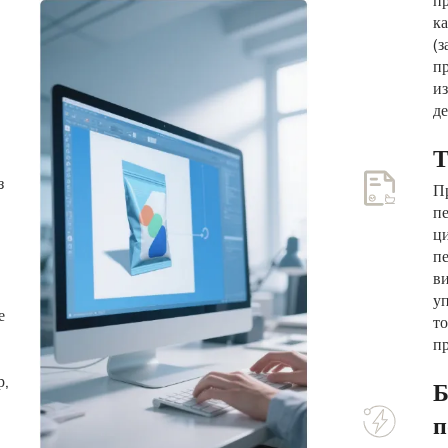
пр
ка
(з
пр
из
д
Т
з
П
пе
ц
пе
ви
уп
е
т
пр
р,
Б
п