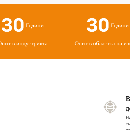
30
30
Години
Години
Опит в индустрията
Опит в областта на из
В
д
На
съ