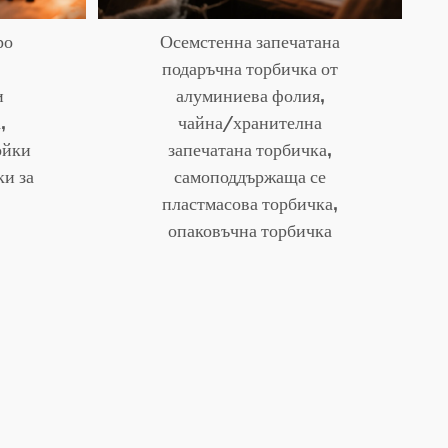
ро
Осемстенна запечатана
подаръчна торбичка от
и
алуминиева фолия,
,
чайна/хранителна
ойки
запечатана торбичка,
ки за
самоподдържаща се
пластмасова торбичка,
опаковъчна торбичка