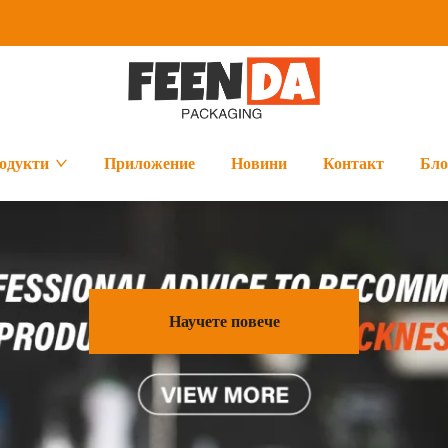
одукти
Приложение
Новини
Контакт
Бло
Научете повече