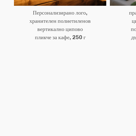
Персонализирано лого,
пр
хранителен полиетиленов
ц
вертикално ципово
п
пликче за кафе, 250 г
д