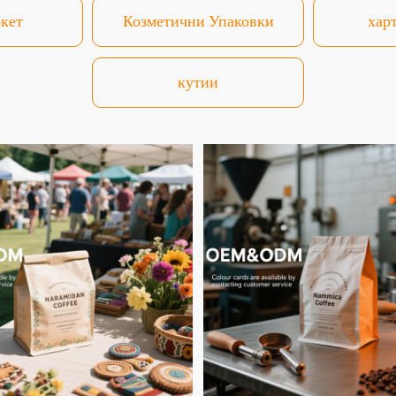
кет
Козметични Упаковки
хар
кутии