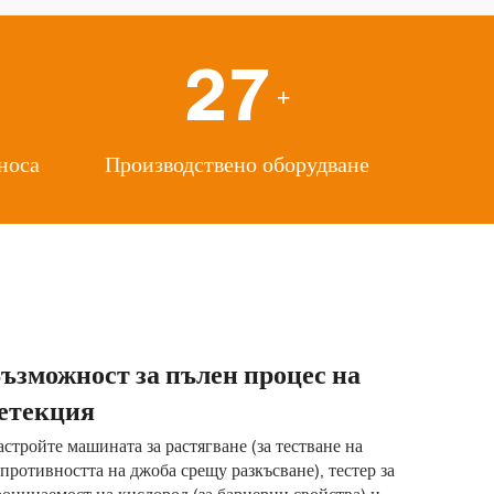
27
+
носа
Производствено оборудване
ъзможност за пълен процес на
етекция
стройте машината за растягване (за тестване на
противността на джоба срещу разкъсване), тестер за