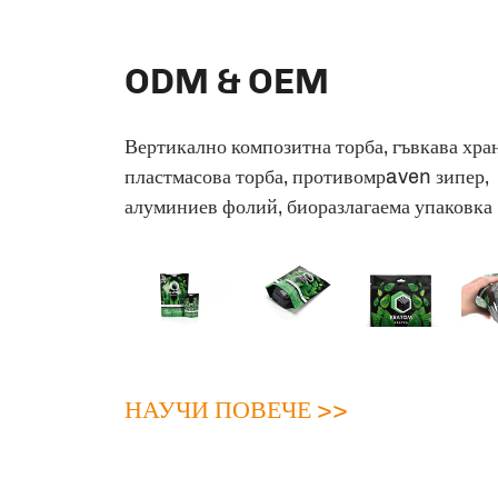
ODM & OEM
Персонализирана плоска дънна храните
упаковка с алуминиев фолий, използвана
пластмасови упаковки със зипер
НАУЧИ ПОВЕЧЕ >>