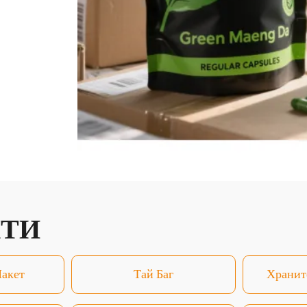
КТИ
акет
Тай Баг
Хранит