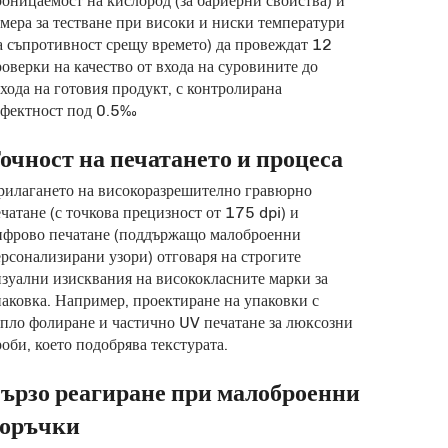
оницаемост на кислород (за бариерни свойства) и
мера за тестване при високи и ниски температури
а съпротивност срещу времето) да провеждат 12
оверки на качество от входа на суровините до
хода на готовия продукт, с контролирана
ефектност под 0.5‰
очност на печатането и процеса
рилагането на високоразрешително гравюрно
чатане (с точкова прецизност от 175 dpi) и
ифрово печатане (поддържащо малоброенни
рсонализирани узори) отговаря на строгите
зуални изисквания на висококласните марки за
аковка. Например, проектиране на упаковки с
опло фолиране и частично UV печатане за люксозни
оби, което подобрява текстурата.
ързо реагиране при малоброенни
оръчки