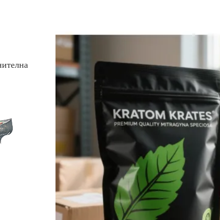
лна
 за меки