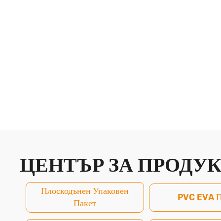
ЦЕНТЪР ЗА ПРОДУ
Плоскодънен Упаковен
PVC EVA П
Пакет