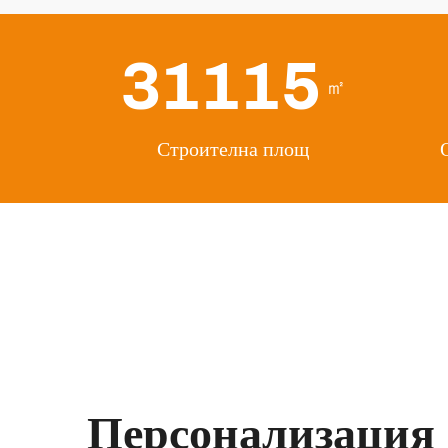
31115
㎡
Строителна площ
Персонализация