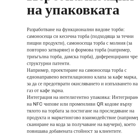
на упаковката
Разработване на функционални видове торби:
самоносеща си кесична торба (подходяща за течни
пищни продукти), самоносеща торба с молния (за
повторно затваряне) и формова торба (например,
триъгълна торба, дамска торба), диференцирани чре
структурни патенти.
Например, проектиране на самоносеща торба с
еднонаправено вентилационно клапа за кафе марка,
за да се предотврати окисляването и изпъхването на
газ от кафе зърна.
Интеграция на интелигентно упаковка: Интегриран
на NFC чипове или променливи QR кодове върху
тялото на торбата за постигане на проследяване на
продукта и маркетингово взаимодействие (наприме
сканиране на кода за получаване на ваучери), което
повишава добавената стойност за клиентите.