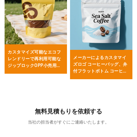
カスタマイズ可能なエコフ
メーカーによるカスタマイ
レンドリーで再利用可能な
ズロゴ コーヒーバッグ、弁
ジップロックOPP小売用大
付フラットボトム コーヒー
型箔シャツロゴボーティッ
ビーンバッグ、ティーパウ
クブラックセルフシーリン
ダーパッケージ
グレースポーチ
無料見積もりを依頼する
当社の担当者がすぐにご連絡いたします。