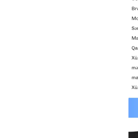
Br
Mo
Sə
Ma
Qa
Xü
mə
ma
Xü