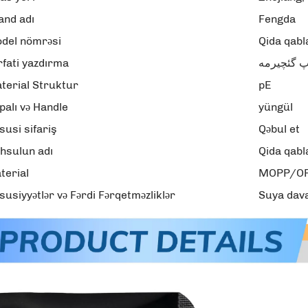
and adı
Fengda
del nömrəsi
Qida qab
rfati yazdırma
 گئچیرمه
terial Struktur
pE
palı və Handle
yüngül
susi sifariş
Qəbul et
hsulun adı
Qida qabl
terial
MOPP/OP
susiyyətlər və Fərdi Fərqetməzliklər
Suya dava