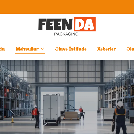
da
Məhsullar
Əlavə İstifadə
Xəbərlər
Əl