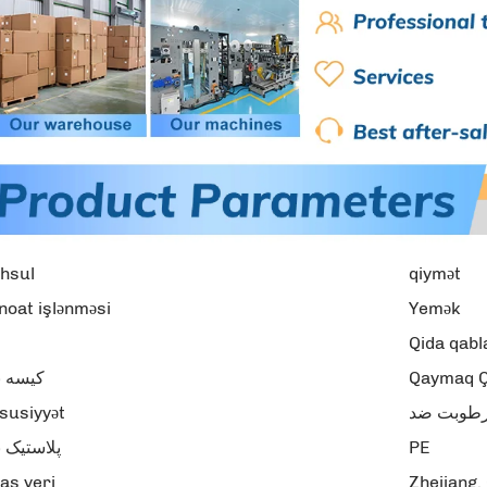
hsul
qiymət
noat işlənməsi
Yemək
Qida qabl
کیسه ن
Qaymaq Ç
susiyyət
طوبت ضد
پلاستیک 
PE
as yeri
Zhejiang,