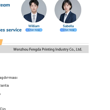
aşdırması
anta
ر
 Çin