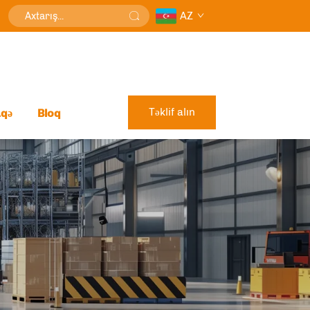
AZ
Təklif alın
aqə
Bloq