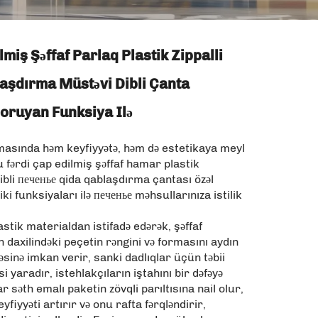
lmiş Şəffaf Parlaq Plastik Zippalli
laşdırma Müstəvi Dibli Çanta
oruyan Funksiya Ilə
masında həm keyfiyyətə, həm də estetikaya meyl
u fərdi çap edilmiş şəffaf hamar plastik
ibli печенье qida qablaşdırma çantası özəl
iki funksiyaları ilə печенье məhsullarınıza istilik
astik materialdan istifadə edərək, şəffaf
 daxilindəki peçetin rəngini və formasını aydın
sinə imkan verir, sanki dadlıqlar üçün təbii
i yaradır, istehlakçıların iştahını bir dəfəyə
 səth emalı paketin zövqli parıltısına nail olur,
fiyyəti artırır və onu rafta fərqləndirir,