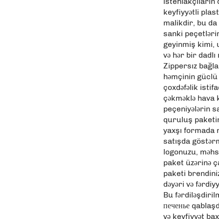
istehlakçıların 
keyfiyyətli pla
malikdir, bu da 
sanki peçetlər
geyinmiş kimi, 
və hər bir dadlı
Zippersız bağla
həmçinin güclü 
çoxdəfəlik istif
çəkməklə hava k
peçeniyələrin s
quruluş paketin
yaxşı formada 
satışda göstərm
logonuzu, məhsul
paket üzərinə ç
paketi brendini
dəyəri və fərdiyy
Bu fərdiləşdiril
печенье qablaş
və keyfiyyət ba