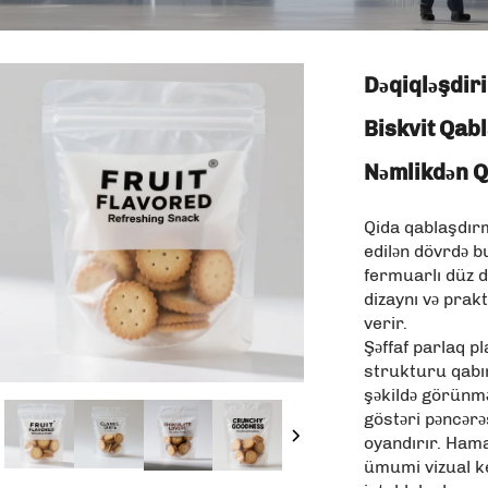
Dəqiqləşdiri
Biskvit Qab
Nəmlikdən Q
Qida qablaşdır
edilən dövrdə b
fermuarlı düz d
dizaynı və prakt
verir.
Şəffaf parlaq pl
strukturu qabın
şəkildə görünmə
göstəri pəncərəs
oyandırır. Hamar
ümumi vizual key