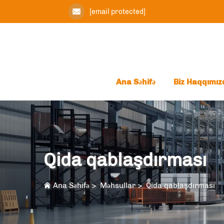
[email protected]
Ana Səhifə
Biz Haqqımız
Qida qablaşdırması
Ana Səhifə
>
Məhsullar
>
Qida qablaşdırması