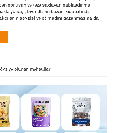
dən qoruyan və təzə saxlayan qablaşdırma
əklə yanaşı, brendlərin bazar rəqabətində
lakçıların sevgisi və etimadını qazanmasına da
övsiyə olunan məhsullar