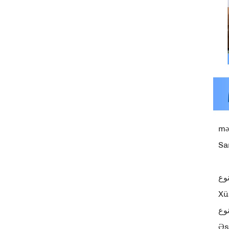
mə
Sa
وع
Xü
نوع
Əs