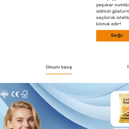
peşəkar nəmlik
xidməti göstərm
seçilərək isteh
kömək edir!
Sorğu
Ümumi baxış
T