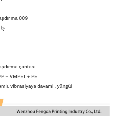
laşdırma 009
چاپ
aşdırma çantası
P + VMPET + PE
mlı, vibrasiyaya davamlı, yüngül