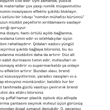
diqqətini cəlb edir. Eyni zamanda, yüksək
stik materiallar çox yaxşı nəmlik müqavimətinə
nəmin invaziyasını effektiv şəkildə bloklayır,
in üstünə bir təbəqə "nəmdən mühafizə bürüncü"
uzun müddət peçetlərin xırıldamasını saxlayır
 ısırığı qoruyur.
ma dizaynı, hamı örtülü açılıb-bağlanma,
sıxlama təmin edir və istehlakçılar üçün
adəni rahatlaşdırır. Qidaları sadəcə yüngül
eçirməz şəkildə bağlaya bilərsiniz, bu isə
axlanma müddətini daha da artırır. Düz alt
 sabit durmasını təmin edir, məhsulları ən
nümayiş etdirir və supermarketdə ya onlayn
ə effektini artırır. Bundan əlavə, brend
 xüsusiyyətlərinizi, yaradıcı naxışları və s.
ap etməyiniz mümkündür; beləliklə hər bir
zi tanıtmada güclü vasitəyə çevirərək brend
ətini əks etdirə bilərsiniz.
miş şəffaf hamar plastik ziplock düz altlıqda
dırma çantasını seçmək məhsul üçün görünüş
xımından ikiqat zəmanət deməkdir. O, peçeniyə