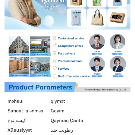
məhsul
qiymət
Sanoat işlənməsi
Geyim
کیسه نوع
Qaymaq Çanta
Xüsusiyyət
رطوبت ضد