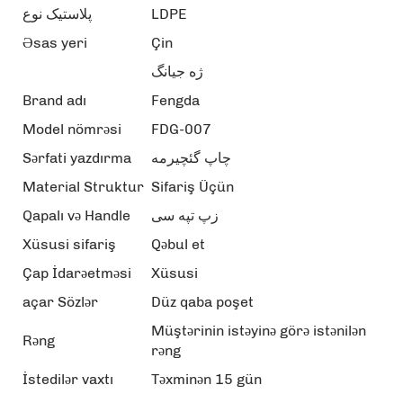
پلاستیک نوع
LDPE
Əsas yeri
Çin
ژه جيانگ
Brand adı
Fengda
Model nömrəsi
FDG-007
Sərfati yazdırma
چاپ گئچیرمه
Material Struktur
Sifariş Üçün
Qapalı və Handle
زپ تپه سی
Xüsusi sifariş
Qəbul et
Çap İdarəetməsi
Xüsusi
açar Sözlər
Düz qaba poşet
Müştərinin istəyinə görə istənilən
Rəng
rəng
İstedilər vaxtı
Təxminən 15 gün