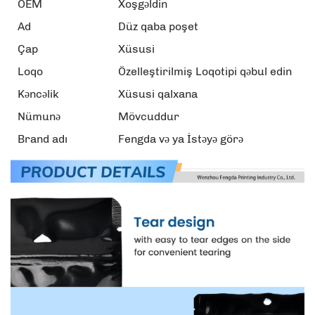
OEM
Xoşgəldin
Ad
Düz qaba poşet
Çap
Xüsusi
Loqo
Özelleştirilmiş Loqotipi qəbul edin
Kəncəlik
Xüsusi qalxana
Nümunə
Mövcuddur
Brand adı
Fengda və ya İstəyə görə