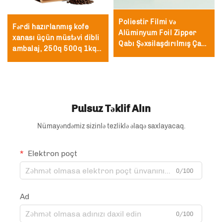
Poliestir Filmi və
Fərdi hazırlanmış kofe
Alüminyum Foil Zipper
xanası üçün müstəvi dibli
Qabı Şəxsilaşdırılmış Çap
ambalaj, 250q 500q 1kq
Edilmiş Təkrar İstifadə
kofe çantası, ətraf mühitə
Edilə bilən Çay və Kofe
dost
Stand Qabı ilə Valv və
Zipper
Pulsuz Təklif Alın
Nümayəndəmiz sizinlə tezliklə əlaqə saxlayacaq.
Elektron poçt
0/100
Ad
0/100