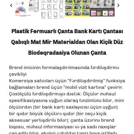
Plastik Fermuarlı Çanta Bank Kartı Çantası
Qabıqlı Mat Mir Materialdan Olan Kiçik Düz
Biodeqradasiya Olunan Çanta
Brend imicinin formalaşdırılmasında fərdiləşdirmə
çevikliyi
Komersiya satıcıları üçün "Fərdiləşdirilmiş" funksiya
bağlamaları brend üçün "mobil vizit kartına" çevirir.
Çoxölçülü fərdiləşdirməyə dəstək: Ölçülər məhsul
spesifikasiyasına uyğun olaraq tənzimlənə bilər, mini
ölçülərdən (bir bank kartı saxlayıcısı üçün uyğun)
bir qədər böyük ölçülərə qədər (bir neçə kiçik
aksesuar yerləşdirilə bilər); çanta üzərinə brend
loqosu, məhsul informasiyası və ya sadə naxışlar
çap edilə bilər, ekoloji cəhətdən təmiz boya istifadə