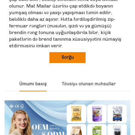
olunur. Mat Mailar üzərinə çap etdikdə boyanın
yumşaq olması və yaxşı yapışması təmin edilir,
beləliklə daha az aşınır. Hətta fərdiləşdirilmiş zip-
fermuar rəngləri (məsələn, qızılı və ya gümüşü)
brendin rəng tonuna uyğunlaşdırıla bilər, kiçik
paketlərin də brend tanınma xüsusiyyətini nümayiş
etdirməsinə imkan verir.
Sorğu
Ümumi baxış
Tövsiyə olunan məhsullar