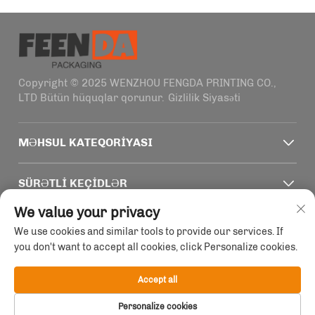
Copyright © 2025 WENZHOU FENGDA PRINTING CO.,
LTD Bütün hüquqlar qorunur.
Gizlilik Siyasəti
MƏHSUL KATEQORIYASI
SÜRƏTLI KEÇIDLƏR
We value your privacy
ƏLAQƏ MƏLUMATLARI
We use cookies and similar tools to provide our services. If
you don't want to accept all cookies, click Personalize cookies.
Office add : Çin, Zhejiang, Wenzhou, Haifeng körösü
1915-2011 nömrəli binası, 4-ci binə
Accept all
Email :
[email protected]
Personalize cookies
Tel :
+86-13758856618