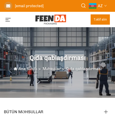
AZ
[email protected]
Təklif alın
Qida qablaşdırması
Ana Səhifə
>
Məhsullar
>
Qida qablaşdırması
BÜTÜN MƏHSULLAR