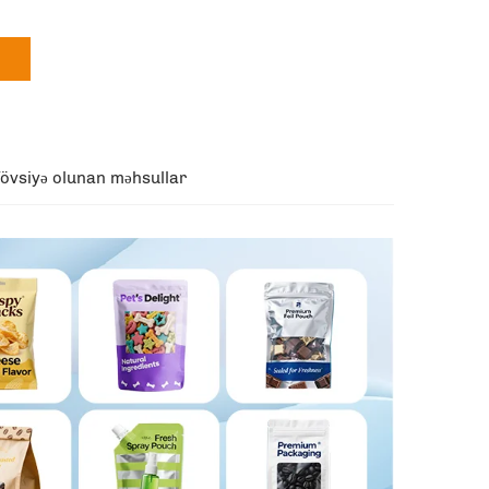
övsiyə olunan məhsullar