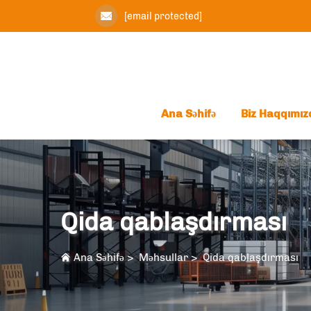
[email protected]
Ana Səhifə
Biz Haqqımız
Qida qablaşdırması
Ana Səhifə
>
Məhsullar
>
Qida qablaşdırması