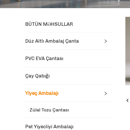
BÜTÜN MƏHSULLAR
Düz Altlı Ambalaj Çanta
PVC EVA Çantası
Çay Qabığı
Yiyeç Ambalajı
Zülal Tozu Çantası
Pet Yiyecliyi Ambalajı