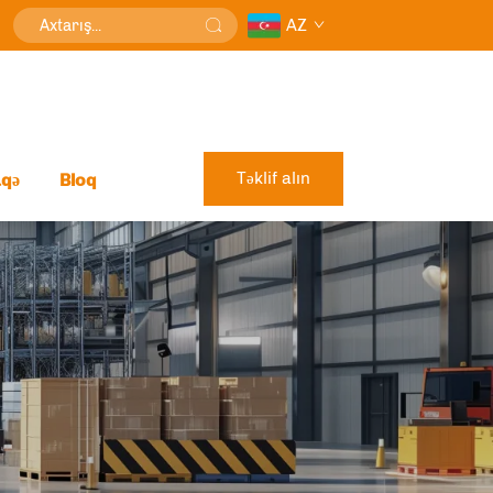
AZ
Təklif alın
aqə
Bloq