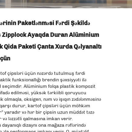
ərinin Paketlənməsi Fərdi Şəkildə
ş Zipplock Ayaqda Duran Alüminium
ik Qida Paketi Çanta Xurda Qəlyanaltı
Üçün
tof çipsləri üçün nəzərdə tutulmuş fərdi
ktik funksionallığı brendin şəxsiyyəti ilə
al seçimdir. Alüminium folqa plastik kompozit
ifadə edilməsi, yüksək tərkiibli qoruyucu
ik olmaqla, oksigen, nəm və işıqın zədələnməsinə
ə qarşı durur, kartof çipsləri üçün möhkəm
" yaradır və hər bir çipsin uzun müddət təzə
r və ləzzətli qalmasına imkan verir.
dayanıqlı dizaynı ona mağaza rəflərində
əla performans imkanı verir. O, müxtəlif