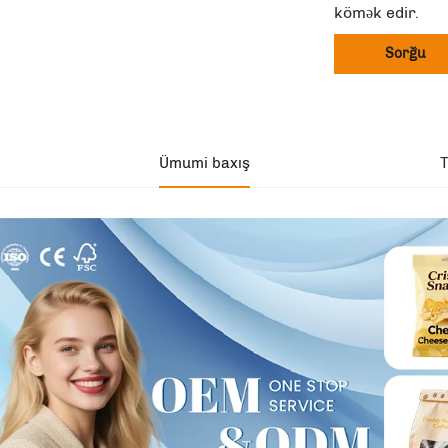
kömək edir.
Sorğu
Ümumi baxış
T