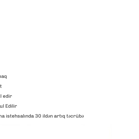
maq
t
l edir
l Edilir
 istehsalında 30 ildən artıq təcrübə