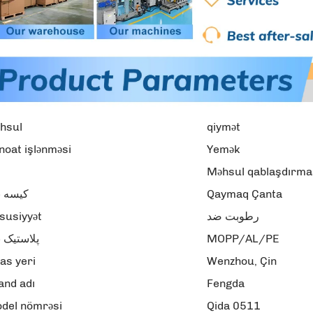
hsul
qiymət
noat işlənməsi
Yemək
Məhsul qablaşdırma
کیسه ن
Qaymaq Çanta
susiyyət
رطوبت ضد
پلاستیک 
MOPP/AL/PE
as yeri
Wenzhou, Çin
and adı
Fengda
del nömrəsi
Qida 0511