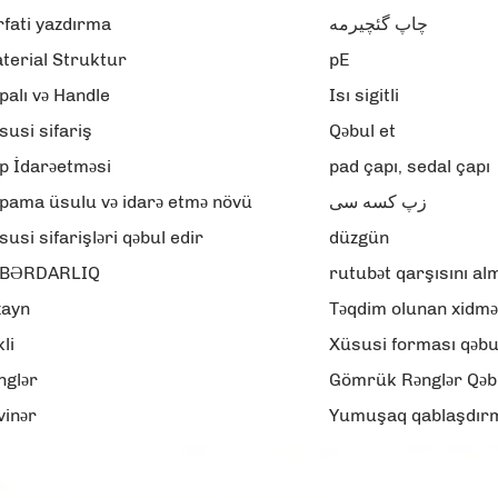
rfati yazdırma
چاپ گئچیرمه
terial Struktur
pE
palı və Handle
Isı sigitli
susi sifariş
Qəbul et
p İdarəetməsi
pad çapı, sedal çapı
pama üsulu və idarə etmə növü
زپ کسه سی
susi sifarişləri qəbul edir
düzgün
BƏRDARLIQ
rutubət qarşısını al
zayn
Təqdim olunan xidmə
li
Xüsusi forması qəbu
nglər
Gömrük Rənglər Qəbu
vinər
Yumuşaq qablaşdırma