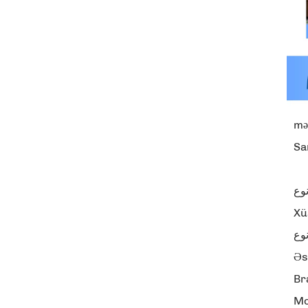
mə
Sa
وع
Xü
نوع
Əs
Br
Mo