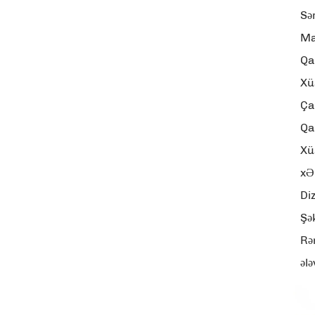
Sə
Ma
Qa
Xü
Ça
Qa
Xü
xƏ
Di
Şək
Rə
ələ