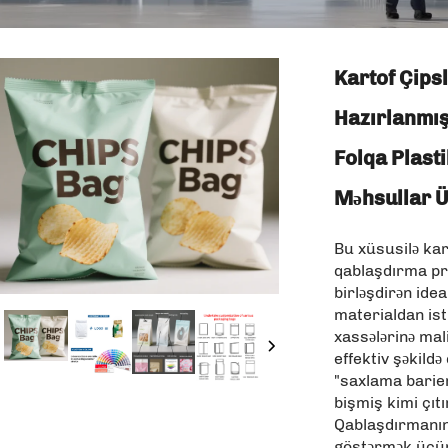
Kartof Çipsl
Hazırlanmı
Folqa Plast
Məhsullar 
Bu xüsusilə kar
qablaşdırma pra
birləşdirən ide
materialdan ist
xassələrinə mal
effektiv şəkild
"saxlama barier
bişmiş kimi çıtı
Qablaşdırmanın 
göstərmək üçün 