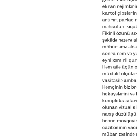
ekran rejimləri
kartof çipslər
artırır, parlaq 
məhsulun rəqab
Fikirli özünü sı
şəkildə nəzərə 
möhürləmə əldə e
sonra nəm və y
eyni xəmirli qu
Həm ailə üçün ol
müxtəlif ölçülər
vasitəsilə ambal
Həmçinin biz br
hekayələrini və 
kompleks sifari
olunan vizual s
naxış düzülüşün
brend mövqeyinə
cazibəsinin vaci
mübarizəsində s