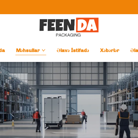
da
Məhsullar
Əlavə İstifadə
Xəbərlər
Əl