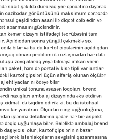
ndə sabit şəkildə duraraq yer qənaətinə dəyərək
inin cazibədar görüntüsünü maksimum dərəcədə
məhsul çeşidindən asani ilə diqqət cəlb edir və
ət aparmasını gücləndirir.
xan kəmər dizaynı istifadəçi təcrübəsini tam
alır. Açıldıqdan sonra yüngül çəkməklə sıx
dilə bilər və bu da kartof çipslərinin açıldıqdan
umşaq olması problemi ilə üzləşmədən hər dəfə
ruluşu zövq alaraq yeyə bilməyə imkan verir.
an paket, həm də portativ kisə tipli variantlar
dəki kartof çipsləri üçün sifariş olunan ölçülər
aj ehtiyaclarını ödəyə bilər.
endin unikal tonuna əsasən loqoları, brend
fərdi naxışları ambalaj dizaynında əks etdirən
ş xidməti də təqdim edirik ki, bu da istehsal
imvollar yaratsın. Ölçüdən rəng uyğunluğuna,
dən işlənmə detallarına qədər hər bir aspekt
 dəqiq uyğunlaşa bilər. Beləliklə ambalaj brend
b daşıyıcısı olur, kartof çipslərinin bazar
eçilərək istehlakçıların sevgisini qazanmasına