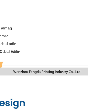
ı almaq
idmət
əbul edir
əbul Edilir