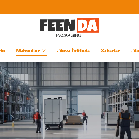
da
Məhsullar
Əlavə İstifadə
Xəbərlər
Əl