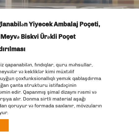
lanabilən Yiyecek Ambalaj Poçeti,
 Meyvə Biskvi Ürəkli Poçet
ırılması
iz qapanabilən, fındıqlar, quru məhsullar,
vələr və kekliklər kimi müxtəlif
 uyğun çoxfunksionallıqlı yemək qablaşdırma
ğan çanta strukturu istifadəçinin
təmin edir. Qapanmış şimal dizaynı rəsmi və
rşıya alır. Donma sirtli material aşağı
an qoruyur və formada saxlanır, mövzuların
yur.