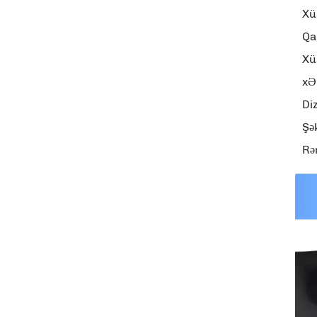
Xü
Qa
Xü
xƏ
Di
Şək
Rə