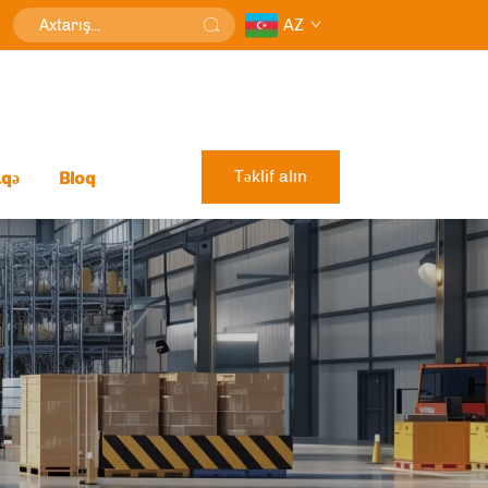
AZ
Təklif alın
aqə
Bloq