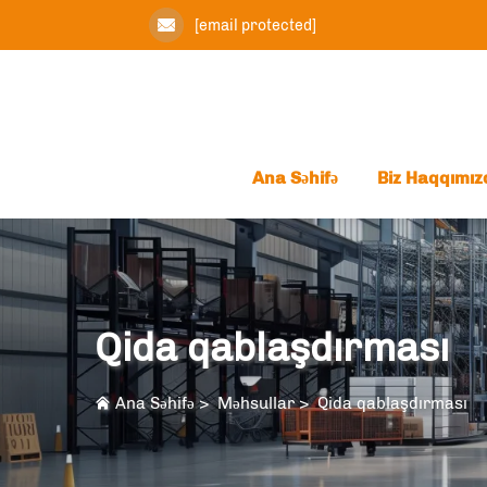
[email protected]
Ana Səhifə
Biz Haqqımız
Qida qablaşdırması
Ana Səhifə
>
Məhsullar
>
Qida qablaşdırması