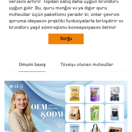
verəsini artırır. Topdan satıq daha uyğun brəndlərə
uyğun gəlir. Bu, quru mənğəv və ya digər quru
məhsullar üçün paketləmə yaradır ki, onlar çevrəni
qoruma ideyasını praktiki funksiyalarla birləşdirir və
brəndlərə yaşıl sömrəqləmə konsepsiyasını iletmir
Sorğu
Ümumi baxış
Tövsiyə olunan məhsullar