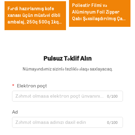
Poliestir Filmi və
Fərdi hazırlanmış kofe
Alüminyum Foil Zipper
xanası üçün müstəvi dibli
Qabı Şəxsilaşdırılmış Çap
ambalaj, 250q 500q 1kq
Edilmiş Təkrar İstifadə
kofe çantası, ətraf mühitə
Edilə bilən Çay və Kofe
dost
Stand Qabı ilə Valv və
Zipper
Pulsuz Təklif Alın
Nümayəndəmiz sizinlə tezliklə əlaqə saxlayacaq.
Elektron poçt
0/100
Ad
0/100