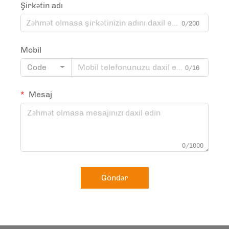
Şirkətin adı
0/200
Mobil
Code
0/16
Mesaj
0/1000
Göndər