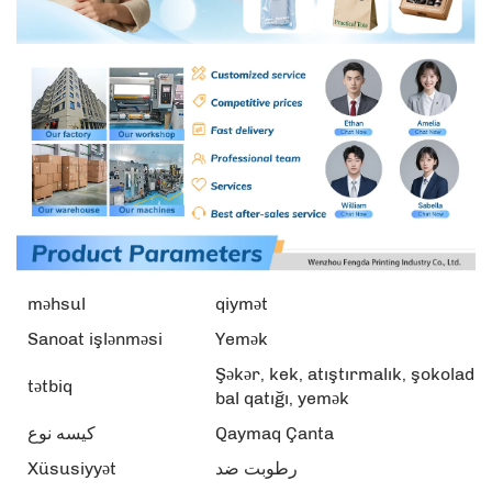
məhsul
qiymət
Sanoat işlənməsi
Yemək
Şəkər, kek, atıştırmalık, şokolad,
tətbiq
bal qatığı, yemək
کیسه نوع
Qaymaq Çanta
Xüsusiyyət
رطوبت ضد