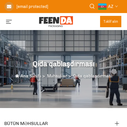
AZ
[email protected]
Təklif alın
Qida qablaşdırması
Ana Səhifə
>
Məhsullar
>
Qida qablaşdırması
BÜTÜN MƏHSULLAR