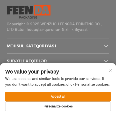
Copyright © 2025 WENZHOU FENGDA PRINTING CO.,
LTD Bütün hüquqlar qorunur.
Gizlilik Siyasəti
MƏHSUL KATEQORIYASI
SÜRƏTLI KEÇIDLƏR
We value your privacy
ƏLAQƏ MƏLUMATLARI
We use cookies and similar tools to provide our services. If
you don't want to accept all cookies, click Personalize cookies.
Office add : Çin, Zhejiang, Wenzhou, Haifeng körösü
1915-2011 nömrəli binası, 4-ci binə
Accept all
Email :
[email protected]
Tel :
+86-13758856618
Personalize cookies