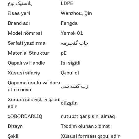
پلاستیک نوع
LDPE
Əsas yeri
Wenzhou, Çin
Brand adı
Fengda
Model nömrəsi
Yemək 01
Sərfati yazdırma
چاپ گئچیرمه
Material Struktur
pE
Qapalı və Handle
Isı sigitli
Xüsusi sifariş
Qəbul et
Qapama üsulu və idarə
زپ کسه سی
etmə növü
Xüsusi sifarişləri qəbul
düzgün
edir
xƏBƏRDARLIQ
rutubət qarşısını almaq
Dizayn
Təqdim olunan xidmət
Şəkli
Xüsusi forması qəbul edir