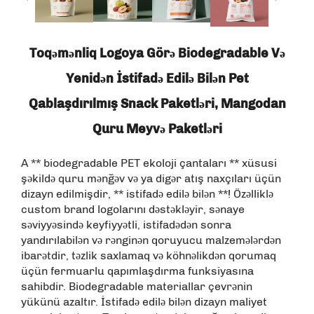
Toqəmənliq Logoya Görə Biodegradable Və
Yenidən İstifadə Edilə Bilən Pet
Qablaşdırılmış Snack Paketləri, Mangodan
Quru Meyvə Paketləri
A ** biodegradable PET ekoloji çantaları ** xüsusi
şəkildə quru mənğəv və ya digər atış naxçıları üçün
dizayn edilmişdir, ** istifadə edilə bilən **! Özəlliklə
custom brand logolarını dəstəkləyir, sənaye
səviyyəsində keyfiyyətli, istifadədən sonra
yandırılabilən və rənginən qoruyucu malzemələrdən
ibarətdir, təzlik saxlamaq və köhnəlikdən qorumaq
üçün fermuarlu qapımlaşdırma funksiyasına
sahibdir. Biodegradable materiallar çevrənin
yükünü azaltır. İstifadə edilə bilən dizayn maliyet