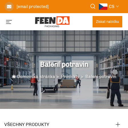
CS
[email protected]
Získat nabídku
Balení potravin
Domovská stránka
>
Produkty
>
Balení potravin
VŠECHNY PRODUKTY