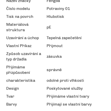
Název značky
Fengda
Číslo modelu
Potraviny 01
Tisk na povrch
Hlubotisk
Materiálová
pE
struktura
Uzavírání a úchop
Tepelná zapečetění
Vlastní Příkaz
Přijmout
Způsob uzavírání a
zásuvka
typ držadla
Přijímáme
správně
přizpůsobení
charakteristika
odolné proti vlhkosti
Design
Poskytované služby
Tvar
Přijímáme vlastní tvary
Barvy
Přijímají se vlastní barvy