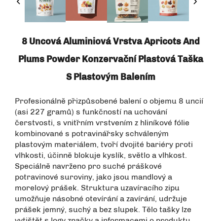
8 Uncová Aluminiová Vrstva Apricots And
Plums Powder Konzervační Plastová Taška
S Plastovým Balením
Profesionálně přizpůsobené balení o objemu 8 uncií
(asi 227 gramů) s funkčností na uchování
čerstvosti, s vnitřním vrstvením z hliníkové fólie
kombinované s potravinářsky schváleným
plastovým materiálem, tvoří dvojité bariéry proti
vlhkosti, účinně blokuje kyslík, světlo a vlhkost.
Speciálně navrženo pro suché práškové
potravinové suroviny, jako jsou mandlový a
morelový prášek. Struktura uzavíracího zipu
umožňuje násobné otevírání a zavírání, udržuje
prášek jemný, suchý a bez slupek. Tělo tašky lze
vytištět s logy značky a informacemi o produktu,