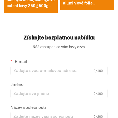
plochým dnem, ekologické
aluminiové fólie
balení kávy 250g 500g
recyklovatelný pytel na
1kg
čaj a kávu s ventilem a
zipem
Získejte bezplatnou nabídku
Náš zástupce se vám brzy ozve.
E-mail
0/100
Jméno
0/100
Název společnosti
0/200