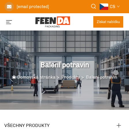
CS
[email protected]
Získat nabídku
Balení potravin
Domovská stránka
>
Produkty
>
Balení potravin
VŠECHNY PRODUKTY