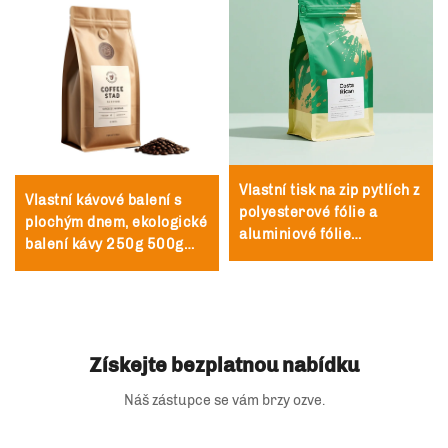
Vlastní tisk na zip pytlích z
Vlastní kávové balení s
polyesterové fólie a
plochým dnem, ekologické
aluminiové fólie
balení kávy 250g 500g
recyklovatelný pytel na
1kg
čaj a kávu s ventilem a
zipem
Získejte bezplatnou nabídku
Náš zástupce se vám brzy ozve.