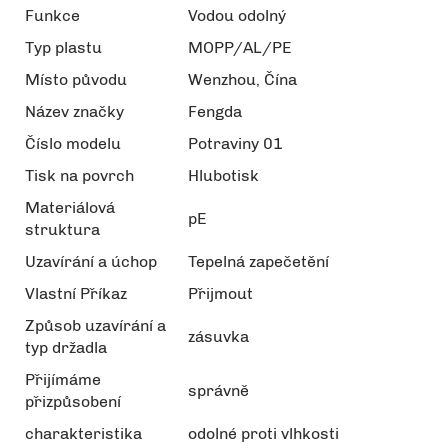
Funkce
Vodou odolný
Typ plastu
MOPP/AL/PE
Místo původu
Wenzhou, Čína
Název značky
Fengda
Číslo modelu
Potraviny 01
Tisk na povrch
Hlubotisk
Materiálová
pE
struktura
Uzavírání a úchop
Tepelná zapečetění
Vlastní Příkaz
Přijmout
Způsob uzavírání a
zásuvka
typ držadla
Přijímáme
správně
přizpůsobení
charakteristika
odolné proti vlhkosti