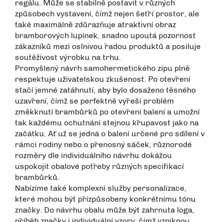
regálu. Může se stabilně postavit v různých
způsobech vystavení, čímž nejen šetří prostor, ale
také maximálně zdůrazňuje atraktivní obraz
bramborových lupínek, snadno upoutá pozornost
zákazníků mezi oslnivou řadou produktů a posiluje
soutěživost výrobku na trhu.
Promyšlený návrh samohermetického zipu plně
respektuje uživatelskou zkušenost. Po otevření
stačí jemné zatáhnutí, aby bylo dosaženo těsného
uzavření, čímž se perfektně vyřeší problém
změkknutí brambůrků po otevření balení a umožní
tak každému ochutnání stejnou křupavost jako na
začátku. Ať už se jedná o balení určené pro sdílení v
rámci rodiny nebo o přenosný sáček, různorodé
rozměry dle individuálního návrhu dokážou
uspokojit obalové potřeby různých specifikací
brambůrků.
Nabízíme také komplexní služby personalizace,
které mohou být přizpůsobeny konkrétnímu tónu
značky. Do návrhu obalu může být zahrnuta loga,
příběh značky i individuální vzory, čímž vzniknou