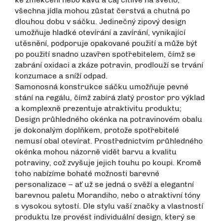
všechna jídla mohou zůstat čerstvá a chutná po
dlouhou dobu v sáčku. Jedinečný zipový design
umožňuje hladké otevírání a zavírání, vynikající
utěsnění, podporuje opakované použití a může být
po použití snadno uzavřen spotřebitelem, čímž se
zabrání oxidaci a zkáze potravin, prodlouží se trvání
konzumace a sníží odpad.
Samonosná konstrukce sáčku umožňuje pevné
stání na regálu, čímž zabírá zlatý prostor pro výklad
a komplexně prezentuje atraktivitu produktu;
Design průhledného okénka na potravinovém obalu
je dokonalým doplňkem, protože spotřebitelé
nemusí obal otevírat. Prostřednictvím průhledného
okénka mohou názorně vidět barvu a kvalitu
potraviny, což zvyšuje jejich touhu po koupi. Kromě
toho nabízíme bohaté možnosti barevné
personalizace – ať už se jedná o svěží a elegantní
barevnou paletu Morandiho, nebo o atraktivní tóny
s vysokou sytostí. Dle stylu vaší značky a vlastností
produktu lze provést individuální design, který se