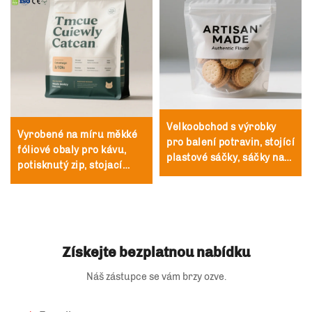
Velkoobchod s výrobky
Vyrobené na míru měkké
pro balení potravin, stojící
fóliové obaly pro kávu,
plastové sáčky, sáčky na
potisknutý zip, stojací
potraviny se zipem
pytel s plochým dnem a
ventilem
Získejte bezplatnou nabídku
Náš zástupce se vám brzy ozve.