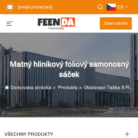
CS
[email protected]
Získat nabídku
Matný hliníkový fóliový samonosný
sáček
Domovská stránka
>
Produkty
>
Obalovací Taška S Plochým Dnem
VŠECHNY PRODUKTY