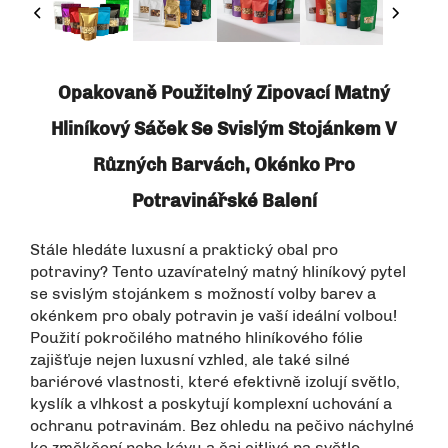
Opakovaně Použitelný Zipovací Matný
Hliníkový Sáček Se Svislým Stojánkem V
Různých Barvách, Okénko Pro
Potravinářské Balení
Stále hledáte luxusní a praktický obal pro
potraviny? Tento uzavíratelný matný hliníkový pytel
se svislým stojánkem s možností volby barev a
okénkem pro obaly potravin je vaší ideální volbou!
Použití pokročilého matného hliníkového fólie
zajišťuje nejen luxusní vzhled, ale také silné
bariérové vlastnosti, které efektivně izolují světlo,
kyslík a vlhkost a poskytují komplexní uchování a
ochranu potravinám. Bez ohledu na pečivo náchylné
ke změkčení nebo kávu a čaj citlivé na světlo,