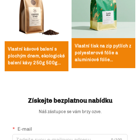
Vlastní tisk na zip pytlích z
Vlastní kávové balení s
polyesterové fólie a
plochým dnem, ekologické
aluminiové fólie
balení kávy 250g 500g
recyklovatelný pytel na
1kg
čaj a kávu s ventilem a
zipem
Získejte bezplatnou nabídku
Náš zástupce se vám brzy ozve.
E-mail
0/100