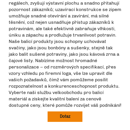
regálech, zvyšují výstavní plochu a snadno přitahují
pozornost zákazníků; uzavírací konstrukce se zipem
umožňuje snadné otevírání a zavírání, má silné
těsnění, což nejen usnadňuje přístup zákazníků k
potravinám, ale také efektivně zabraňuje vlhkosti,
úniku a zápachu a prodlužuje trvanlivost potravin.
Naše balicí produkty jsou schopny uchovávat
svačiny, jako jsou bonbóny a sušenky, stejně tak
jako balit sušené potraviny, jako jsou kávová zrna a
čajové listy. Nabízíme možnost hromadné
personalizace – od rozměrových specifikací, přes
vzory vzhledu po firemní loga, vše lze upravit dle
vašich požadavků, čímž vám pomůžeme posílit
rozpoznatelnost a konkurenceschopnost produktu.
Vyberte naši službu velkoobchodu pro balicí
materiál a získejte kvalitní balení za cenově
dostupné ceny, které pomůže rozvíjet váš podnikání!
Dotaz