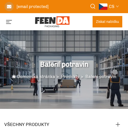
CS
[email protected]
Získat nabídku
Balení potravin
Domovská stránka
>
Produkty
>
Balení potravin
VŠECHNY PRODUKTY