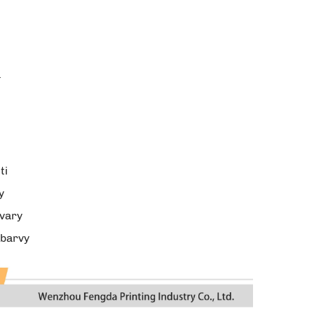
í
ti
y
tvary
 barvy