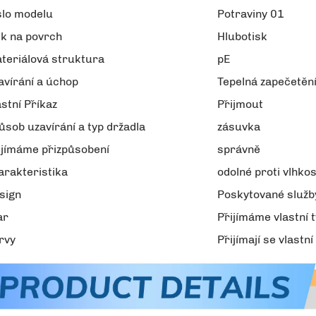
slo modelu
Potraviny 01
sk na povrch
Hlubotisk
teriálová struktura
pE
avírání a úchop
Tepelná zapečetěn
astní Příkaz
Přijmout
ůsob uzavírání a typ držadla
zásuvka
ijímáme přizpůsobení
správně
arakteristika
odolné proti vlhkos
sign
Poskytované služb
ar
Přijímáme vlastní 
rvy
Přijímají se vlastní