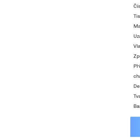
Čí
Ti
Ma
Uz
Vl
Zp
Př
ch
De
Tv
Ba