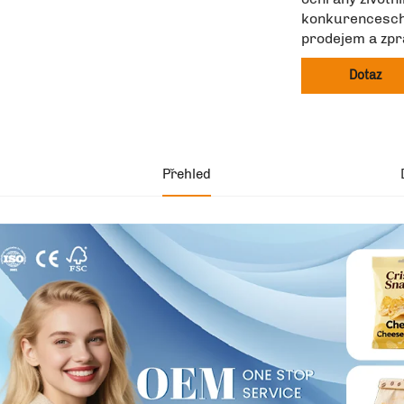
konkurencescho
prodejem a zpr
Dotaz
Přehled