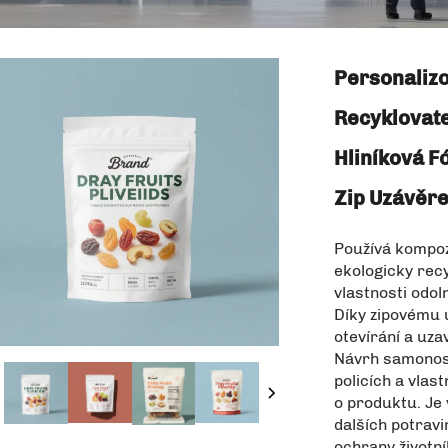
Personalizo
Recyklovate
Hliníková F
Zip Uzávěr
Používá kompozi
ekologicky rec
vlastnosti odoln
Díky zipovému
otevírání a uza
Návrh samonosn
policích a vlas
o produktu. Je 
dalších potravi
ochrany životní