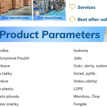
ložka
hodnota
ůmyslové Použití
Jídlo
likace
Cukr, dorty, sušenk
p tašky
Vstaň, pytlík.
nkce
Vodou odolný
p plastu
LDPE
sto původu
Wenzhou, Čína
zev značky
Fengda