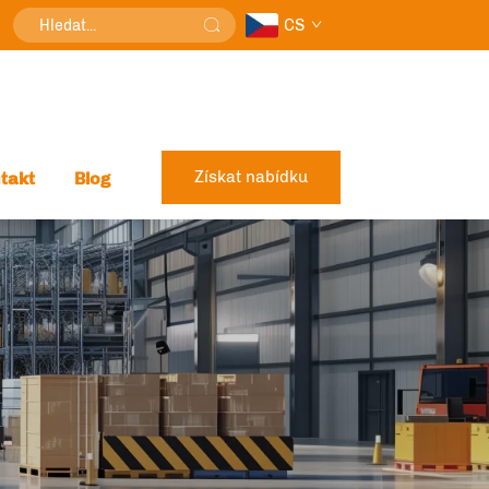
CS
Získat nabídku
takt
Blog