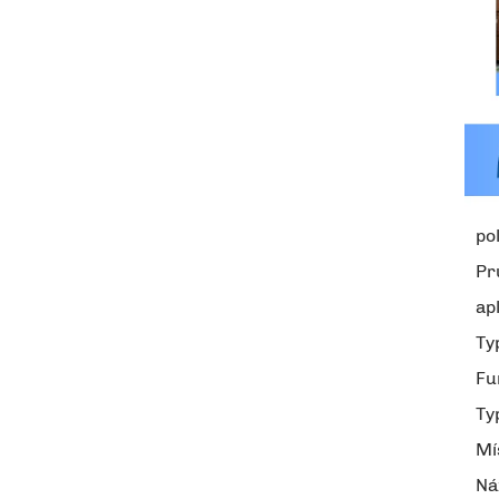
po
Pr
ap
Ty
Fu
Ty
Mí
Ná