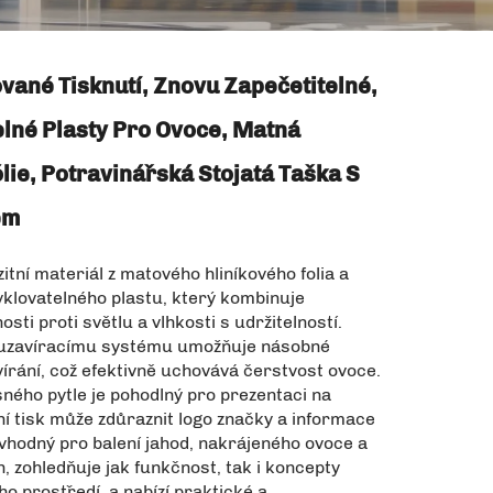
vané Tisknutí, Znovu Zapečetitelné,
lné Plasty Pro Ovoce, Matná
ólie, Potravinářská Stojatá Taška S
em
tní materiál z matového hliníkového folia a
yklovatelného plastu, který kombinuje
osti proti světlu a vlhkosti s udržitelností.
 uzavíracímu systému umožňuje násobné
vírání, což efektivně uchovává čerstvost ovoce.
ého pytle je pohodlný pro prezentaci na
tní tisk může zdůraznit logo značky a informace
vhodný pro balení jahod, nakrájeného ovoce a
n, zohledňuje jak funkčnost, tak i koncepty
ho prostředí, a nabízí praktické a