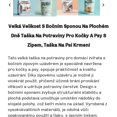
Velká Velikost S Bočním Sponou Na Plochém
Dně Taška Na Potraviny Pro Kočky A Psy S
Zipem, Taška Na Psí Krmení
Tato velká taška na potraviny pro domácí zvířata s
bočním zipovým uzávěrem je speciálně navržena
pro kočky a psy, spojuje praktičnost a kvalitu
uzavírání. Díky zipovému uzávěru je možné ji
vícekrát použít, přičemž účinně brání pronikání
vlhkosti a udržuje potraviny čerstvé. Design s
bočními sponami zvyšuje strukturální stabilitu a
plochá podstava umožňuje umístění nádobky do
stojaté polohy, což šetří místo na úklad. Vyrobená z
vysokokvalitních materiálů, je odolná vůči
opakovanému použití a tlaku, s jasným tiskem,