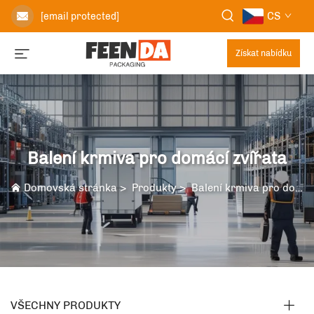
CS
[email protected]
Získat nabídku
Balení krmiva pro domácí zvířata
Domovská stránka
>
Produkty
>
Balení krmiva pro domácí zvířata
VŠECHNY PRODUKTY