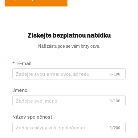
mléčný čaj, kávu, zmrzlinu
káva, ořechy, sušenky,
a sprejové kapsy
maso, bonbóny, prášek,
potravinářské balení
Získejte bezplatnou nabídku
Náš zástupce se vám brzy ozve.
E-mail
0/100
Jméno
0/100
Název společnosti
0/200