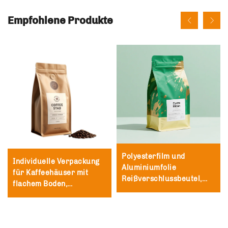
Empfohlene Produkte
Polyesterfilm und
Individuelle Verpackung
Aluminiumfolie
für Kaffeehäuser mit
Reißverschlussbeutel,
flachem Boden,
individuell bedruckt,
umweltfreundlicher 250g
recycelbarer Tee- und
500g 1kg Kaffeebeutel
Kaffee-Stand-Beutel mit
Ventil und Reißverschluss