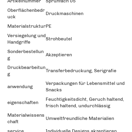
Artikelnummer
Sprühfach 05
Oberflächenbedr
Druckmaschinen
uck
Materialstruktur
PE
Versiegelung und
Strohbeutel
Handgriffe
Sonderbestellun
Akzeptieren
g
Druckbearbeitun
Transferbedruckung, Serigrafie
g
Verpackungen für Lebensmittel und
anwendung
Snacks
Feuchtigkeitsdicht, Geruch haltend,
eigenschaften
frisch haltend, undurchlässig
Materialwissens
Umweltfreundliche Materialien
chaft
service
Individuelle Designs akzeptieren