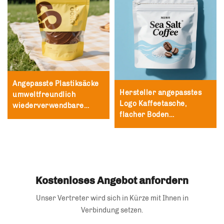
Angepasste Plastiksäcke
Hersteller angepasstes
umweltfreundlich
Logo Kaffeetasche,
wiederverwendbare
flacher Boden
Ziplock-OPP-
Kaffeebohnen-Tasche mit
Einzelhandelsverpackung
Ventil, Tee-Pulver-
groß Folien-T-Shirts
Verpackung
Logos Boutique Schwarz
selbstverschließender
Spitzenbeutel
Kostenloses Angebot anfordern
Unser Vertreter wird sich in Kürze mit Ihnen in
Verbindung setzen.