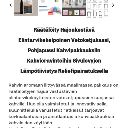
Räätälöity Hajonkestävä
Elintarvikekelpoinen Vetoketjukassi,
Pohjapussi Kahvipakkauksiin
Kahvioravintoihin Sivulevyjen
Lämpötiivistys Reliefipainatuksella
Kahvin aromaan liittyvässä maailmassa pakkaus on
räätälöityjen hajua vastustavien
elintarvikekäyttöisten vetoketjupussien suojassa
kahville. Huolella valmistetut ja innovatiivisella
suunnittelulla varustetut ratkaisut tarjoavat
korkealaatuisia ja ainutlaatuisia kahvipakkauksia
kahviloiden käyttöön.