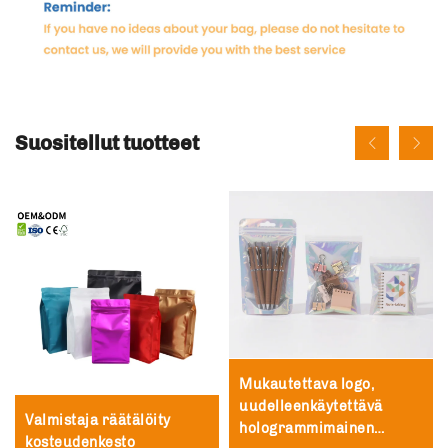
Suositellut tuotteet
Mukautettava logo,
uudelleenkäytettävä
Valmistaja räätälöity
hologrammimainen
kosteudenkesto