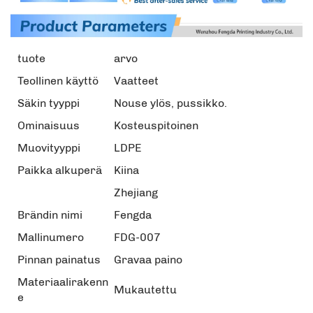
tuote
arvo
Teollinen käyttö
Vaatteet
Säkin tyyppi
Nouse ylös, pussikko.
Ominaisuus
Kosteuspitoinen
Muovityyppi
LDPE
Paikka alkuperä
Kiina
Zhejiang
Brändin nimi
Fengda
Mallinumero
FDG-007
Pinnan painatus
Gravaa paino
Materiaalirakenn
Mukautettu
e