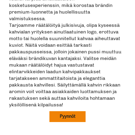
kosketusexperienssin, mikä korostaa brändin
premium-luonnetta ja huolellisuutta
valmistuksessa.
Tarjoamme räätälöityä julkisivuja, olipa kyseessä
kahvialan yrityksen ainutlaatuinen logo, erottuva
motto tai huolella suunnitellut kahvaa aiheuttavat
kuviot. Näitä voidaan esittää tarkasti
pakkauspusseissa, jolloin jokainen pussi muuttuu
eläväksi brändikuvan kantajaksi. Valitse meidän
mukaan räätälöidyt hajua vastustavat
elintarvikkeiden laadun kahvipakkaukset
tarjatakseen ammattitaitoista ja eleganttia
pakkausta kahvillesi. Säilyttämällä kahvin rikkaan
aromin voit voittaa asiakkaiden luottamuksen ja
rakastuksen sekä auttaa kahviloita hohtamaan
yksilöllisenä kilpailussa!
Pyynnöt