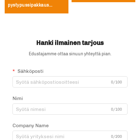
polyeteenipussi ja pet-
pystypussipakkaus
pussi, polyesterikalvon
vetoketjulla teelle ja
vetoketjupussi
kahville pakkauspussi
Hanki ilmainen tarjous
Edustajamme ottaa sinuun yhteyttä pian.
Sähköposti
0/100
Nimi
0/100
Company Name
0/200