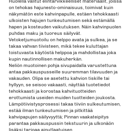
Huolella valitut elintarvikkeelliset materiaalit, joissa
on tehokas hajunesto-ominaisuus, toimivat kuin
näkymätön este kahvinpapulle, estäen tehokkaasti
ulkoisten hajujen tunkeutumisen sekä estämällä
hapen ja kosteuden vaikutuksen. Näin kahvinpuolen
puhdas maku ja tuoreus säilyvät.
Vetoketjumuotoilu on helppo avata ja sulkea, ja se
takaa vahvan tiivisteen, mikä tekee kuluttajan
toistuvasta käytöstä helppoa ja mahdollistaa joka
kupin nautinnollisen makuherkän.
Neliön muotoinen pohja sivupaidalla varustettuna
antaa pakkauspusseille suuremman tilavuuden ja
vakauden. Olipa se asetettu kahvion tiskille tai
hyllyyn, se seisoo vakaasti, näyttää tuotetiedot
tehokkaasti ja korostaa kahvituotteiden
erottumista useiden muiden tuotteiden joukosta.
Lämpötiivistysprosessi takaa tiiviin sulkeutumisen,
estää ilman tunkeutumisen ja pitkittää
kahvipapujen säilyvyyttä; Pinnan vaakateipitys
parantaa pakkauspussin tekstuurin ja ulkonäön
lisäksi tarjoaa ainutlaatuisen