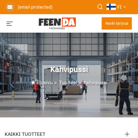
FI
[email protected]
Hanki tarjous
Kahvipussi
Etusivu
>
Tuotteet
>
Kahvipussi
KAIKKI TUOTTEET